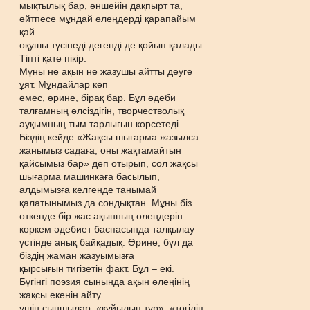
мықтылық бар, əншейін дақпырт та,
əйтпесе мұндай өлеңдерді қарапайым
қай
оқушы түсінеді дегенді де қойып қалады.
Тіпті қате пікір.
Мұны не ақын не жазушы айтты деуге
ұят. Мұндайлар көп
емес, əрине, бірақ бар. Бұл əдеби
талғамның əлсіздігін, творчестволық
ауқымның тым тарлығын көрсетеді.
Біздің кейде «Жақсы шығарма жазылса –
жанымыз садаға, оны жақтамайтын
қайсымыз бар» деп отырып, сол жақсы
шығарма машинкаға басылып,
алдымызға келгенде танымай
қалатынымыз да сондықтан. Мұны біз
өткенде бір жас ақынның өлеңдерін
көркем əдебиет баспасында талқылау
үстінде анық байқадық. Əрине, бұл да
біздің жаман жазуымызға
қырсығын тигізетін факт. Бұл – екі.
Бүгінгі поэзия сынында ақын өлеңінің
жақсы екенін айту
үшін сыншылар: «құйылып тұр», «төгіліп