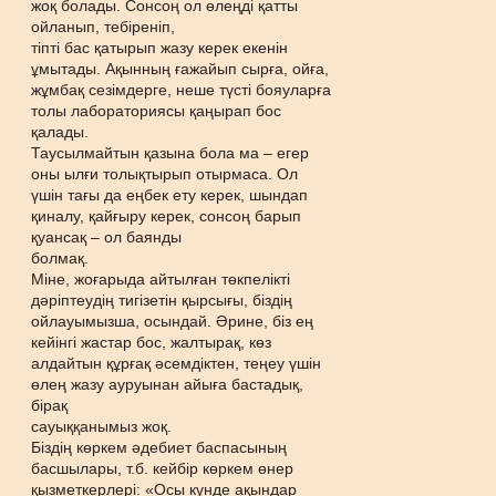
жоқ болады. Сонсоң ол өлеңді қатты
ойланып, тебіреніп,
тіпті бас қатырып жазу керек екенін
ұмытады. Ақынның ғажайып сырға, ойға,
жұмбақ сезімдерге, неше түсті бояуларға
толы лабораториясы қаңырап бос
қалады.
Таусылмайтын қазына бола ма – егер
оны ылғи толықтырып отырмаса. Ол
үшін тағы да еңбек ету керек, шындап
қиналу, қайғыру керек, сонсоң барып
қуансақ – ол баянды
болмақ.
Міне, жоғарыда айтылған төкпелікті
дəріптеудің тигізетін қырсығы, біздің
ойлауымызша, осындай. Əрине, біз ең
кейінгі жастар бос, жалтырақ, көз
алдайтын құрғақ əсемдіктен, теңеу үшін
өлең жазу ауруынан айыға бастадық,
бірақ
сауыққанымыз жоқ.
Біздің көркем əдебиет баспасының
басшылары, т.б. кейбір көркем өнер
қызметкерлері: «Осы күнде ақындар