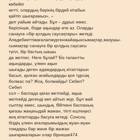
көбейіп
кетті, олардың бəрінің бірдей кітабын
қайтіп шығарамыз», –
деп уайым айтады. Бұл – дұрыс емес.
Керісінше, бізде ақындар өте аз. Оларды
санауға «бір қолдың саусақтары» жетеді.
Алəдебиеттіжағалапжүргенжайақынсымақтар,жазушы-
сымақтар санауға бір қолдың саусағы
түгіл, бір бастың шашы
да жетпес. Неге бұлай? Біз талантты
ақындарды, үлкен ақын
шығады деген адамдардың кітаптарын
басып, қалған ағайындарды қоя тұрсақ
болмас па? Жоқ, болмайды! Себеп?
Себеп
сол – баспада қағаз жетпейді, ақша
жетпейді дегенді көп айтып жүр. Бұл жай
сылтау емес, шындық. Өйткені баспаның
қағазы жаңағыдай жаман, тіпті ештеңесі
жоқ кітаптарды басуға кетеді. Сонсоң
біздің үлкен ағаларымыздың жуан-жуан
томдары бар жəне бір жазған
шығармаларын олар бірнеше474