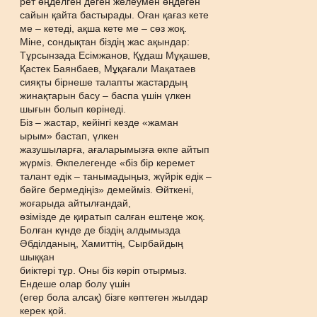
рет өңделген деген желеумен өңдеген
сайын қайта бастырады. Оған қағаз кете
ме – кетеді, ақша кете ме – сөз жоқ.
Міне, сондықтан біздің жас ақындар:
Тұрсынзада Есімжанов, Құдаш Мұқашев,
Қастек Баянбаев, Мұқағали Мақатаев
сияқты бірнеше талапты жастардың
жинақтарын басу – баспа үшін үлкен
шығын болып көрінеді.
Біз – жастар, кейінгі кезде «жаман
ырым» бастап, үлкен
жазушыларға, ағаларымызға өкпе айтып
жүрміз. Өкпелегенде «біз бір керемет
талант едік – танымадыңыз, жүйрік едік –
бəйге бермедіңіз» демейміз. Өйткені,
жоғарыда айтылғандай,
өзімізде де қиратып салған ештеңе жоқ.
Болған күнде де біздің алдымызда
Əбділданың, Хамиттің, Сырбайдың
шыққан
биіктері тұр. Оны біз көріп отырмыз.
Ендеше олар болу үшін
(егер бола алсақ) бізге көптеген жылдар
керек қой.