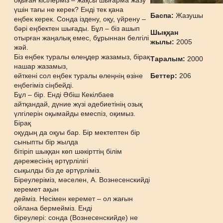
оқыған кісілерміз – жақсы шығарма жазу
үшін тағы не керек? Енді тек қана
Баспа:
Жазушы
еңбек керек. Сонда іздену, оқу, үйрену –
бəрі еңбектен шығады. Бұл – біз ашып
Шыққан
отырған жаңалық емес, бұрыннан белгілі
жылы:
2005
жəй.
Біз еңбек туралы өлеңдер жазамыз, бірақ
Таралым:
2000
нашар жазамыз,
өйткені сол еңбек туралы өлеңнің өзіне
Беттер:
206
еңбегіміз сіңбейді.
Бұл – бір. Енді Əбіш Кекілбаев
айтқандай, дүние жүзі əдебиетінің озық
үлгілерін оқымайды емеспіз, оқимыз.
Бірақ
оқудың да оқуы бар. Бір мектептен бір
сыныпты бір жылда
бітіріп шыққан көп шəкірттің білім
дəрежесінің əртүрлілігі
сықылды біз де əртүрліміз.
Біреулеріміз, мəселен, А. Вознесенскийді
керемет ақын
дейміз. Несімен керемет – ол жағын
ойлана бермейміз. Енді
біреулері: сонда (Вознесенскийде) не