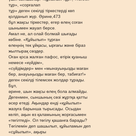
тұр», «сорғалап
тұр» деген секілді тіркестерді көп
қолданып жүр. Əрине,473
бұл жақсы тіркестер, егер өлең соған
шынымен жауап берсе.
Амал не, ал олай болмай шығады
көбіне. «Құйылып» тұрған
өлеңнің тек ұйқасы, ырғағы жəне біраз
жылтырақ сөздер.
Оған қоса жалған пафос, өтірік қуаныш
немесе «күйдім»,
«сүйдімдер» мен «мынауыңызды маған
бер, анауыңызды маған бер, табиғат!»
деген секілді тілемсек жолдар тұрады.
Бұл,
əрине, шын жақсы өлең бола алмайды.
Дегенмен, сыншының сөзі жұртқа қатты
əсер етеді. Ақындар енді «құйылып»
жазуға барынша тырысады. Осыдан
келіп, ақын өз қаламының жорғасымен
«төгілтеді». Ол төгілу қашанға барады?
Төгілемін деп шашылып, құйыламын деп
«сұйылып», ақыры