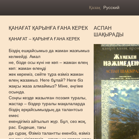
Қазақ
Русский
ҚАНАҒАТ ҚАРЫНҒА ҒАНА КЕРЕК
АСПАН
ШАҚЫРАДЫ
ҚАНАҒАТ – ҚАРЫНҒА ҒАНА КЕРЕК
Біздің ешқайсымыз да жаман жазғымыз
келмейді. Амал
не, бізде осы күні не көп – жаман өлең
көп: жаман өлеңді
жек көреміз, сөйте тұра өзіміз жаман
өлең жазамыз. Неге бұлай? Неге біз
жақсы жаза алмаймыз? Міне, əңгіме
осында.
Соңғы кезде жазылған поэзия туралы,
жастар – біздер туралы мақалаларда
біздің əрқайсымыздың да талантсыз
емес
екендігіміз айтылып жүр. Бұл, сөз жоқ,
рас. Ендеше, тағы
да сұрақ. Өзіміз талантты екенбіз, өзіміз