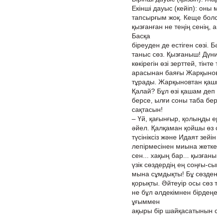
Екінші дауыс (кейіп): оны
тапсырғым жоқ. Кеще болс
қызғанған не теңің сенің, 
Басқа
біреуден де естіген сөзі. 
таныс сөз. Қызғаныш! Дүн
көкірегін өзі зерттей, тінт
арасынан баяғы Жарқыновт
тұрады. Жарқыновтан қашқ
Қалай? Бұл өзі қашам деп
берсе, ылғи соны таба бер
сақтасын!
– Үй, қағынғыр, қолыңды е
әйел. Қалқаман қойшы өз сө
түсініксіз және Идаят зей
лепірмесінен миына жеткені
сен... хақың бар... қызға
үзік сөздердің ең соңғы-сын
мына сұмдықты! Бұ сөзден 
қорықты. Әйтеуір осы сөз 
не бұл әлдекімнен бірдеңе
ұғыммен
ақыры бір шайқасатынын 