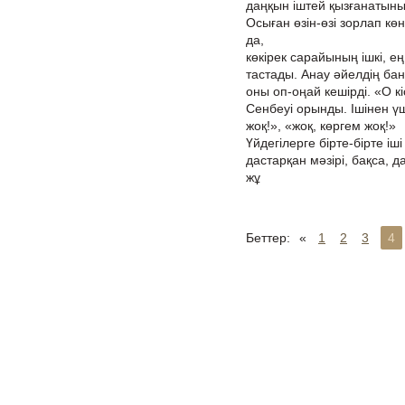
даңқын іштей қызғанатыны
Осыған өзін-өзі зорлап кө
да,
көкірек сарайының ішкі, ең
тастады. Анау әйелдің бан
оны оп-оңай кешірді. «О кі
Сенбеуі орынды. Ішінен үш
жоқ!», «жоқ, көргем жоқ!»
Үйдегілерге бірте-бірте іш
дастарқан мәзірі, бақса, 
жұ
Беттер:
«
1
2
3
4