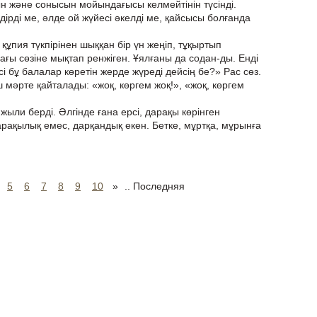
н және сонысын мойындағысы келмейтінін түсінді.
ндірді ме, әлде ой жүйесі әкелді ме, қайсысы болғанда
 құпия түкпірінен шыққан бір үн жеңіп, тұқыртып
ағы сөзіне мықтап ренжіген. Ұялғаны да содан-ды. Енді
сі бұ балалар көретін жерде жүреді дейсің бе?» Рас сөз.
 мәрте қайталады: «жоқ, көргем жоқ!», «жоқ, көргем
і жыли берді. Әлгінде ғана ерсі, дарақы көрінген
дарақылық емес, дарқандық екен. Бетке, мұртқа, мұрынға
5
6
7
8
9
10
»
..
Последняя