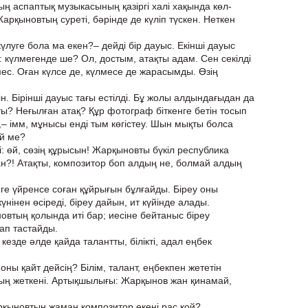
тың аспаптық музыкасының қазіргі халі хақында көл-
Жарқыновтың суреті, бәрінде де күліп түскен. Неткен
күлуге бола ма екен?– дейді бір дауыс. Екінші дауыс
 күлмегенде ше? Ол, достым, атақты адам. Сен секілді
мес. Оған күлсе де, күлмесе де жарасымды. Өзің
ін. Бірінші дауыс тағы естілді. Бұ жолы алдындағыдан да
қты? Неғылған атақ? Құр фотограф біткенге бетін тосып
,– імм, мұнысы енді тым көгістеу. Шын мықты болса
ей ме?
ді: өй, сөзің құрысын! Жарқыновты бүкіл республика
ан?! Атақты, композитор боп алдың не, болмай алдың
імге үйренсе соған құйрығын бұлғайды. Біреу оны
үнінен өсіреді, біреу дайын, ит күйінде алады.
тың қолында иті бар; иесіне бейтаныс біреу
ап тастайды.
ң кезде әлде қайда талантты, білікті, адал еңбек
п): оны қайт дейсің? Білім, талант, еңбекпен жететін
ың жеткені. Артықшылығы: Жарқынов жан қинамай,
арқыновтың жаман композитор екені рас қой?