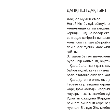
ДАНҚ ПЕН ДАҚПЫРТ
Жоқ, ол мүмкін емес.
Неге? Кім біледі, әйтеуір 
жөнелгенде қатты таңданғ
көрінді? Енді не болар ек
сәттерде көкірегін тыншыт
жолы сол тапқан абырой-ат
пейіл, әлгі түсінік. Жас ж
қайтты.
Зілмағамбет екі шекесімен
бұлай бір жапырып, бырты
– Қара бала, қығқ-қығқ, та
байқағандай, кенет тиыла 
бала атағанға өкпелеп қал
– Қара дегенге өкпелеме д
Терезе сыртындағы қараңғ
жарқырай жанады. Жарығы 
жауырын, жілік, жамбас сү
Идаяттың жадына Жарқынов
бейнеге айналып жүре берд
журнал. Бірінде Жолымбол