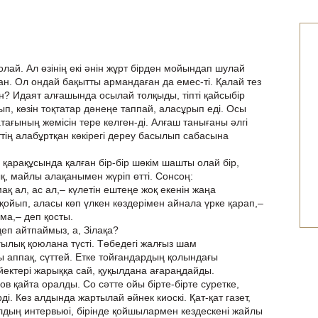
солай. Ал өзінің екі әнін жұрт бірден мойындап шулай
ан. Ол ондай бақытты армандаған да емес-ті. Қалай тез
ен? Идаят алғашында осылай толқыды, тіпті қайсыбір
ып, көзін тоқтатар дәнеңе таппай, аласұрып еді. Осы
ағының жемісін тере келген-ді. Алғаш танығаны әлгі
ігіттің алабұртқан көкірегі дереу басылып сабасына
 қарақұсында қалған бір-бір шөкім шашты олай бір,
қ, майлы алақанымен жүріп өтті. Сонсоң:
мақ ал, ас ал,– күлетін ештеңе жоқ екенін жаңа
қойып, аласы көп үлкен көздерімен айнала үрке қарап,–
ма,– деп қосты.
еп айтпаймыз, а, Зілақа?
ылық қоюлана түсті. Төбедегі жалғыз шам
аппақ, сүттей. Етке тойғандардың қолындағы
йектері жарыққа сай, қуқылдана ағараңдайды.
 қайта оралды. Со сәтте ойы бірте-бірте суретке,
і. Көз алдында жартылай әйнек киоскі. Қат-қат газет,
дың интервьюі, бірінде қойшылармен кездескені жайлы