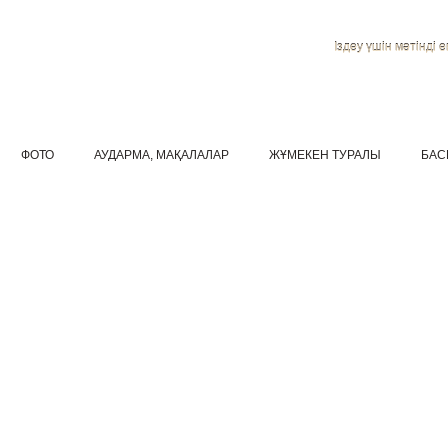
Іздеу үшін мәтінді ен
ФОТО
АУДАРМА, МАҚАЛАЛАР
ЖҰМЕКЕН ТУРАЛЫ
БАС