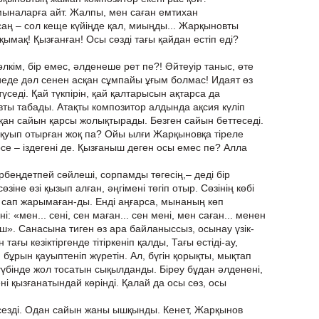
 мыналарға айт. Жалпы, мен саған емтихан
аң – сол кеще күйіңде қал, миыңды... Жарқыновты
ақымақ! Қызғанған! Осы сөзді тағы қайдан естіп еді?
Бәлкім, бір емес, әлденеше рет пе?! Әйтеуір таныс, өте
иеде дәл сенен асқан сұмпайы ұғым болмас! Идаят өз
е түседі. Қай түкпірін, қай қалтарысын ақтарса да
ы табады. Атақты композитор алдында ақсия күліп
ан сайын қарсы жолықтырады. Безген сайын беттеседі.
 қуып отырған жоқ па? Ойы ылғи Жарқыновқа тіреле
се – іздегені де. Қызғаныш деген осы емес пе? Алла
рбеңдетпей сөйлеші, сорпамды төгесің,– деді бір
зіне өзі қызып алған, әңгімені төгіп отыр. Сөзінің көбі
ін сап жарымаған-ды. Енді аңғарса, мынаның көп
: «мен... сені, сен маған... сен мені, мен саған... менен
ныш». Санасына тиген өз ара байланыссыз, осынау үзік-
 тағы кезіктіргенде тітіркеніп қалды, Тағы естіді-ау,
бұрын қауыптеніп жүретін. Ал, бүгін қорықты, мықтап
түбінде жол тосатын сықылданды. Біреу бұдан әлденені,
ні қызғанатындай көрінді. Қалай да осы сөз, осы
сезді. Одан сайын жаны ышқынды. Кенет, Жарқынов