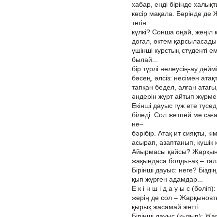
хабар, енді бірінде халық
көсір мақала. Бәрінде де 
тегін
күлкі? Сонша оңай, жеңіл 
доғал, өктем қарсыласады:
үшінші курстың студенті е
былай...
бір түрлі нелеусің-ау дейм
бәсең, әлсіз: несімен ата
тапқан бедел, алған атағы
әндерін жұрт айтып жүрм
Екінші дауыс гүж ете түсе
біледі. Сол жетпей ме сағ
не–
бәрібір. Атақ ит сияқты, к
асырап, азаптанып, күшік к
Айырмасы қайсы? Жарқынов
жақындаса болды-ақ – тал
Бірінші дауыс: неге? Бізді
қып жүрген адамдар...
Е к і н ш і д а у ы с (бөлі
жерің де сол – Жарқыновт
қырық жасамай жетті.
Бірінші дауыс (қызып): Ж