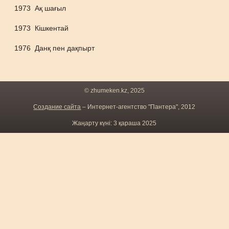
1973
Ақ шағыл
1973
Кішкентай
1976
Данқ пен дақпырт
© zhumeken.kz, 2025
Создание сайта
– Интернет-агентство "Пантера", 2012
Жаңарту күні: 3 қараша 2025