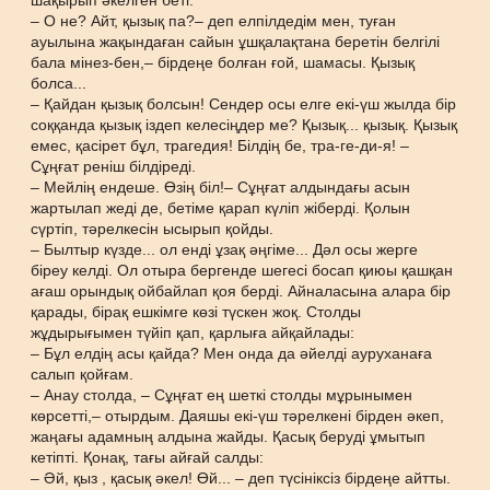
шақырып әкелген беті.
– О не? Айт, қызық па?– деп елпілдедім мен, туған
ауылына жақындаған сайын ұшқалақтана беретін белгілі
бала мінез-бен,– бірдеңе болған ғой, шамасы. Қызық
болса...
– Қайдан қызық болсын! Сендер осы елге екі-үш жылда бір
соққанда қызық іздеп келесіңдер ме? Қызық... қызық. Қызық
емес, қасірет бұл, трагедия! Білдің бе, тра-ге-ди-я! –
Сұңғат реніш білдіреді.
– Мейлің ендеше. Өзің біл!– Сұңғат алдындағы асын
жартылап жеді де, бетіме қарап күліп жіберді. Қолын
сүртіп, тәрелкесін ысырып қойды.
– Былтыр күзде... ол енді ұзақ әңгіме... Дәл осы жерге
біреу келді. Ол отыра бергенде шегесі босап қиюы қашқан
ағаш орындық ойбайлап қоя берді. Айналасына алара бір
қарады, бірақ ешкімге көзі түскен жоқ. Столды
жұдырығымен түйіп қап, қарлыға айқайлады:
– Бұл елдің асы қайда? Мен онда да әйелді ауруханаға
салып қойғам.
– Анау столда, – Сұңғат ең шеткі столды мұрынымен
көрсетті,– отырдым. Даяшы екі-үш тәрелкені бірден әкеп,
жаңағы адамның алдына жайды. Қасық беруді ұмытып
кетіпті. Қонақ, тағы айғай салды:
– Әй, қыз , қасық әкел! Өй... – деп түсініксіз бірдеңе айтты.