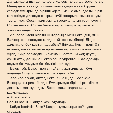
Даяшыларға шығар. Кеңсеге келсем, диванда Бәкең отыр.
Менің де асханада болғанымды аңғармағаны бірден
сезілді: ғұмырында бірінші көрген кісіше амандасты. Кіріп
келгенімде диванда отырған күйі қопарыла қолын созды,
тұрған жоқ. Сосын қалтасынан орамал алып терін сүртті.
Сосын ентікті. Сосын бетіме қарап кешіре, еркелете
жымиып алды. Сосын:
– Ал, бала, мені білетін шығарсың? Мен Бәкеңмін, яғни
Байкең, сен жаңадан келдің ғой, осы ел біледі. Біз де
халыққа еңбек қылған адамбыз? Іһімм... Іімм,– деді. Өз
есімінің маған қалай әсер еткенін көру үшін бетіме қайта
үңілді. Сыр бермедім. Білмеймін, естігенім жоқ деуге,
өзінің атақ, даңқына шексіз сеніп үйренген шал адамды
аядым ба, ұялдым ба, белгісіз, әйтеуір:
– Білем ғой, Бәке,– деп ыңғайына жығылдым,– бұл
ауданда Сізді білмейтін ит бар дейсіз бе.
– Хһа-хһа-аһ-аһ, айтады екенсің өзің де! Бәсе-е-е!
Бәкең қатты риза болды. Ғұмырымда бірінші рет білем
дегеніме мен қуандым. Бәкең маған қарап тағы
қарқылдады.
– Хһа-хһа-хһа.
Сосын басын шайқап көзін уқалады.
– Қайда істейсіз, Бәке? Қазіргі жұмысыңыз не?– деп
сұрадым.