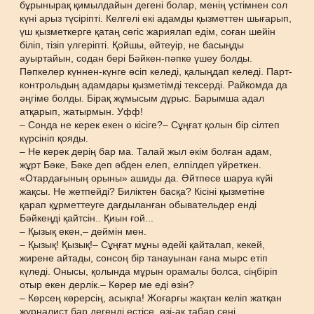
бұрынырақ қимылдайын дегені болар, менің үстімнен сол
күні арыз түсіріпті. Келгелі екі адамды қызметтен шығарып,
үш қызметкерге қатаң сөгіс жариялап едім, соған шейін
біліп, тізіп үлгеріпті. Қойшы, әйтеуір, не басыңды
ауыртайын, содан бері Бәйкен-пәпке үшеу болды.
Пәпкелер күннен-күнге өсіп келеді, қалыңдап келеді. Парт-
контрольдың адамдары қызметімді тексерді. Райкомда да
әңгіме болды. Бірақ жұмысым дұрыс. Барымша адал
атқарып, жатырмын. Уфф!
– Сонда не керек екен о кісіге?– Сұңғат қолын бір сілтеп
күрсініп қояды.
– Не керек дерің бар ма. Талай жыл әкім болған адам,
жұрт Бәке, Бәке деп әбден елеп, елпілдеп үйреткен.
«Отардағының орыны» ашиды да. Әйтпесе шаруа күйі
жақсы. Не жетпейді? Биліктен басқа? Кісіні қызметіне
қарап құрметтеуге дағдыланған обывательдер енді
Бәйкеңді қайтсін.. Қиын ғой...
– Қызық екен,– деймін мен.
– Қызық! Қызық!– Сұңғат мұны әдейі қайталап, кекей,
жирене айтады, сонсоң бір танауынан ғана мырс етіп
күледі. Онысы, қолында мұрын орамалы болса, сіңбіріп
отыр екен дерлік.– Көрер ме еді өзін?
– Көрсең көрерсің, асықпа! Жоғарғы жақтан келіп жатқан
журналист бар дегенді естісе, өзі-ақ табар сені.