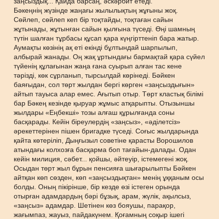
заңсыздық... Қайда барсаң, әскәрбит етеді.
Бәкеңнің жүзінде жаңағы жылылықтың жұғыны жоқ.
Сөйлеп, сөйлеп кеп бір тоқтайды, тоқтаған сайын
жұтынады, жұтынған сайын қылғына түседі. Өңі шамның
түтін шалған тұрбасы құсап қара күңгірттеніп бара жатыр.
Аумақты көзінің ақ еті екінді бұлтындай шарпылып,
албырай жанады. Оң жақ ұртындағы бармақтай қара сүйел
түйенің құлағынан жаңа ғана суырып алған тас кене
тәрізді, көк сұрланып, тырсылдай көрінеді. Бәйкен
баяғыдан, сол төрт жылдан бергі көрген «заңсыздығын»
айтып тауыса алар емес. Ағытып отыр. Төрт кластық білімі
бар Бәкең кезінде қыруар жұмыс атқарыпты. Отызыншы
жылдары «Еңбекші» тозы алғаш құрылғанда соны
басқарады. Кейін біреулердің «заңсыз», «әділетсіз»
әрекеттерінен пішен бригадке түседі. Соғыс жылдарында
қайта көтеріліп, Дыңғызыл советіне қарасты Ворошилов
атындағы колхозға басқарма боп тағайын-далады. Одан
кейін милиция, сәбет... қойшы, әйтеуір, істемегені жоқ.
Осыдан төрт жыл бұрын пенсияға шығарылыпты Бәйкен
айтқан көп сөзден, көп «заңсыздықтан» менің ұққаным осы
болды. Оның пікірінше, бір кезде өзі істеген орында
отырған адамдардың бәрі бұзық, арам, жүлік, ақылсыз,
«заңсыз» адамдар. Шетінен көз бояушы, парақор,
жағымпаз, жауыз, пайдакүнем. Қоғамның соқыр ішегі