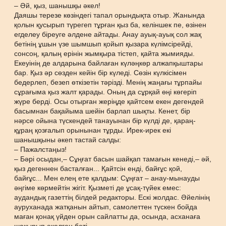
– Әй, қыз, шанышқы әкел!
Даяшы терезе көзіндегі тапал орындықта отыр. Жанында
қолын қусырып түрегеп тұрған қыз ба, келіншек пе, өзінен
егделеу біреуге әлдене айтады. Анау ауық-ауық сол жақ
бетінің ұшын үзе шымшып қойып қызара күлімсірейді,
сонсоң, қалың ерінін жымқыра тістеп, қайта жымияды.
Екеуінің де алдарына байлаған күләңкөр алжапқыштары
бар. Қыз әр сөзден кейін бір күледі. Сөзін күлкісімен
бедерлеп, безеп өткізетін тәрізді. Менің жаңағы тұрпайы
сұрағыма қыз жалт қарады. Оның да сұрқай өңі көгеріп
жүре берді. Осы отырған жеріңде қайтсем екен дегендей
басымнан бақайыма шейін барлап шықты. Кенет, бір
нәрсе ойына түскендей танауынан бір күлді де, қараң-
құраң қозғалып орынынан тұрды. Ирек-ирек екі
шанышқыны әкеп тастай салды:
– Пажалстаңыз!
– Бәрі осыдан,– Сұңғат басын шайқап тамағын кенеді,– әй,
қыз дегеннен басталған... Қайтсін енді, байғұс қой,
байғұс... Мен елең ете қалдым: Сұңғат – анау-мынауды
әңгіме көрмейтін жігіт. Қызметі де ұсақ-түйек емес:
аудандық газеттің білдей редакторы. Ескі жолдас. Әйелінің
ауруханада жатқанын айтып, самолеттен түскен бойда
маған қонақ үйден орын сайлатты да, осында, асханаға