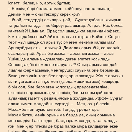
іспетті, бөлек, иір, артық бұлтық.
– Бәлкім, бәрі болмағанмен, кейбіреуі рас та шығар,–
деймін мен,– оны тексеру керек қой?!
– Ә-әй, сендердің осыларың-ай,– Сұңғат қабағын жиырып,
таңдайын қағады,– кейбіреуі рас шығар. Ал рас! Рас болса
қайтеміз?! Шын ал. Бірақ сол шындықта ешқандай эфект...
Кім тыңдайды оны? Айтып, жазып отырған Бәйкен. Соңғы
төрт жыл ішінде ол арыз түсірмеген мекеме қалды ма?
Арызқойдың аты – арызқой. Домалақ арыз. Әй, сендердің
осыларың-ай. Арыз бір жазса – арыз; екі жазса – арыз.
Үшіншіде алдына «домалақ» деген эпитет қосылады.
Сонсоң-ақ бітті емес пе шаруасы?! Оның арызы сондай.
Жылқы фермасының меңгерушісі сауынға бие бермейді.
Бәкең сол үшін төрт-бес парақ арыз жазады. Және арызын
ылғи үш жана ғып қолмен (қырда машинка жоқ) көшіреді:
бірін сол, бие бермеген колхоздың председателіне,
екіншісін парткомына, үшіншісін, баяғы соры қайнаған
аудандық газеттің редакциясына жолдайды. Уфф!– Сұңғат
алақанымен маңдайын сүртеді. –...Мен, өзің білесің,
Махамбеттен ауыстым ғой. Теңіздің редакторы
Махамбетке, менің орыныма барда да, оның орынына
мен келдім. Газетшіден, басқа қалмаса да, қағаз қалады
ғой, менің әріптесім де біраз папке мұра қалдырған екен.
Ішінде бір папкеге бірден ден қойдым. Ол шағын қоңыр