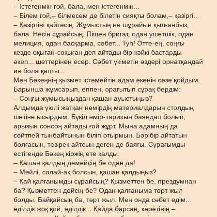
– Істегенмін ғой, бала, мен істегенмін...
– Білем ғой,– білмесем де білетін сияқты болам,– қазіргі...
– Қазіргіні қайтесің. Жұмыстың не шұрайын қылғанбыз,
бала. Несін сұрайсың. Пішен бригат, одан ушетшік, одан
мелиция, одан басқарма, сәбет... Туһ! Әтте-ең, соңғы
кезде оқыған-соқыған деп айтады бір кәйкі бастарды
әкеп... шеттерінен есер. Сәбет үкіметін өздері орнатқандай
ие бола қапты...
Мен Бәкеңнің қызмет істемейтін адам екенін сезе қойдым.
Барынша жұмсарып, еппен, орағытып сұрақ бердім:
– Соңғы жұмысыңыздан қашан ауыстыңыз?
Алдымда үюлі жатқан нөмірдің материалдарын столдың
шетіне ысырдым. Бүкіл өмір-тарихын баяндап болып,
арызын сонсоң айтады ғой жұрт. Мына адамның да
сөйтпей тынбайтынын біліп отырмын. Бәрібір айтатын
болғасын, тезірек айтсын деген де баяғы. Сұрағымды
естігенде Бәкең кіржің ете қалды.
– Қашан қалдың демейсің бе одан да!
– Мейлі, солай-ақ болсын, қашан қалдыңыз?
– Қай қалғанымды сұрайсың? Қызметтен бе, прездумнан
ба? Қызметтен дейсің бе? Одан қалғаныма төрт жыл
болды. Байқайсың ба, төрт жыл. Мен онда сәбет едім...
әділдік жоқ қой, әділдік... Қайда барсаң, көретінің –