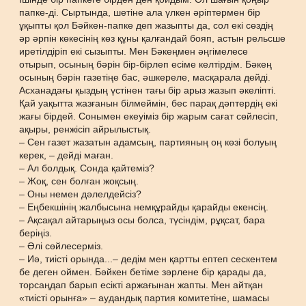
папке-ді. Сыртында, шетіне ала үлкен әріптермен бір
ұқыпты қол Бәйкен-папке деп жазыпты да, сол екі сөздің
әр әрпін көкесінің көз құны қалғандай бояп, астын рельсше
иретілдіріп екі сызыпты. Мен Бәкеңмен әңгімелесе
отырып, осының бәрін бір-бірлеп есіме келтірдім. Бәкең
осының бәрін газетіңе бас, әшкереле, масқарала дейді.
Асханадағы қыздың үстінен тағы бір арыз жазып әкеліпті.
Қай уақытта жазғанын білмеймін, бес парақ дәптердің екі
жағы бірдей. Сонымен екеуіміз бір жарым сағат сөйлесіп,
ақыры, ренжісіп айрылыстық.
– Сен газет жазатын адамсың, партияның оң көзі болуың
керек, – дейді маған.
– Ал болдық. Сонда қайтеміз?
– Жоқ, сен болған жоқсың.
– Оны немен дәлелдейсіз?
– Еңбекшінің жалбысына немқұрайды қарайды екенсің.
– Ақсақал айтарыңыз осы болса, түсіндім, рұқсат, бара
беріңіз.
– Әлі сөйлесерміз.
– Иә, тиісті орында...– дедім мен қартты ептеп сескентем
бе деген оймен. Бәйкен бетіме зәрлене бір қарады да,
торсаңдап барып есікті аржағынан жапты. Мен айтқан
«тиісті орынға» – аудандық партия комитетіне, шамасы