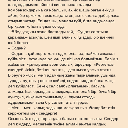
алақандарымен әйнекті сипап-сипап алады.
Комбензондарына саз-балшық, ақ кіс шашыраған екі-үш
әйел, бір еркек кеп есік жақтағы ең шеткі столға дабырласа
отырып жатыр. Екі даяшы, манағы күйі, бізге анда-санда
бір қарап қойып әңгіме соғады.
– Әбед уақыты жаңа басталды ғой,– Сұңғат сағатына
қарайды,– асықпа, шәй ішіп алайық. Қыздар, бір шәйнек
шәй болса...
– Содан?
– Содан... қай жерге келіп едім, әлі... иә, Бәйкен ақсақал
күйіп-пісті. Асханада ол күні де кісі көп болмайтын. Бәріміз
жабылып күж-қараны әрең бастық. Біреулер: «Көргенсіз,
әкеңдей кісінің бетінен алып»,– деп қызға ұрсып жатты.
Біреулер «Осы күнгі адамның жаны тырнағының ұшында
тұрады-ау, оның несіне кейиді, содан пиадал бола ма»,–
деп күбірлесті. Бәкең сәл саябырлағанмен, басыла
алмады. Ескі орындықты шиқылдатып олай бір, бұлай бір
ауытқып, ойқанып тыншымады. Ақыры столды
жұдырығымен тағы бір салып, атып тұрды:
– Мен... мені халық алдында масқара ғып. Әскарбит етіп...
көрр-сетем мен сендерге!
Осыны айтты да, торсаңдап барып есіктен шықты. Сендер
деп кімдерді мегзегенін түсіне алмай аң-таң қалдық.