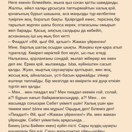
Неге екенін білмеймін, мына қыз соған қатты шамданды.
Жалпы, әйел халқы ұрсысуға таптырмайтын халық қой,
қонағының бурыл шашына, аса маңызды түр-келбетіне
түкірген жоқ, боратып бақты. Қазіргідей емес, терісінің бір
тарылып жүрген шағы болса керек, отағасыны омырып
жеп барады. Қасық, аяқтың салдыры да көбейіп,
асхананың іші ың-жың боп кетті.
– Фиадал! «Әй, қыз! Әй, қатын!» Жаман үйренген!
Міне, барлық шатақ осыдан шықты. Жаңағы күж-қара атып
түрегелді. Көкірегі көріктей боп кеуіп, ыс-пыс етеді.
Налығаны, қорланғаны сондай, жылап жіберер ме екен
деп ем. Еркек қой, жыламады. Ыза, күйініштен сасып
қалды. Жуан, мыртық саусақтары қалтырап, жөн жоқ,
жосық жоқ, айналасын, үсті-басын қармайды: ілінер
ештеңе таппайды. Бір мезгілде өз көкірегін өзі дүңк еткізіп
түртіп кеп қалды:
– Мен... мен пиадал ма? Мен пиадал екемін ғой, солай,
а?! Бұрын нағып байқамағансыңдар, а?! Мен... он
жасымда соғысқам Сәбет үкіметі үшін! Халық үшін қан
төккем мен! Ылғи көк мұрын! Оқыдық деп! Білеміз деп!
«Пиадал!» Әй, қыз! «Жаман үйренген!» Иә, мен жаман
үйрендім, Сәбет үкіметінің арқасында...
Бәкең (аты Бәйкен екен) күйіп-пісті. Сары күздің шуақты
күндерінің бірі еді. Сары жапырақтар ойқы-шойқы