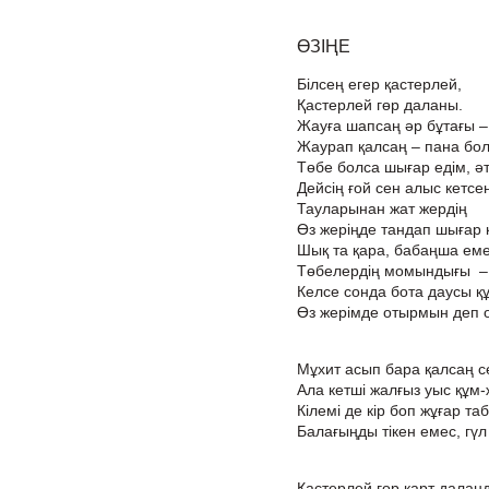
ӨЗІҢЕ
Білсең егер қастерлей,
Қастерлей гөр даланы.
Жауға шапсаң әр бұтағы –
Жаурап қалсаң – пана бол
Төбе болса шығар едім, әт
Дейсің ғой сен алыс кетсе
Тауларынан жат жердің
Өз жеріңде тандап шығар 
Шық та қара, бабаңша емес
Төбелердің момындығы – 
Келсе сонда бота даусы құ
Өз жерімде отырмын деп о
Мұхит асып бара қалсаң с
Ала кетші жалғыз уыс құм-
Кілемі де кір боп жұғар та
Балағыңды тікен емес, гүл
Қастерлей гөр қарт далаңд