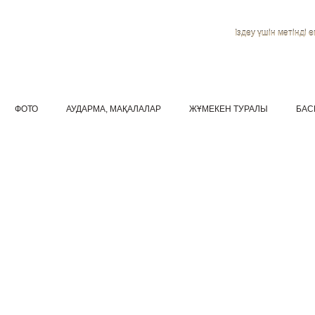
Іздеу үшін мәтінді ен
ФОТО
АУДАРМА, МАҚАЛАЛАР
ЖҰМЕКЕН ТУРАЛЫ
БАС