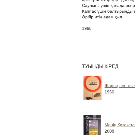
Саулығы үшін қалада өсе
Қаппас үшін балтырыңды ө
Әрбір итін адам қыл.
1965
ТУЫНДЫ КІРЕДІ
Жарық пен жы
1966
Менің Қазақст
2008