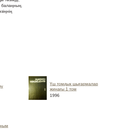
р балаңның.
зіңнің
Үш томдық шығармалар
лу
жинағы 1 том
1996
аным