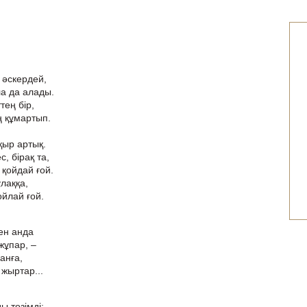
 әскердей,
а да алады.
тең бір,
ң құмартып.
қыр артық.
, бірақ та,
қойдай ғой.
лаққа,
йлай ғой.
ен анда
жұпар, –
банға,
 жыртар...
ы төзімді;