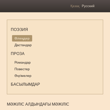
Қазақ
Русский
ПОЭЗИЯ
Өлеңдер
Дастандар
ПРОЗА
Романдар
Повестер
Әңгімелер
БАСЫЛЫМДАР
МӘЖІЛІС АЛДЫНДАҒЫ МӘЖІЛІС