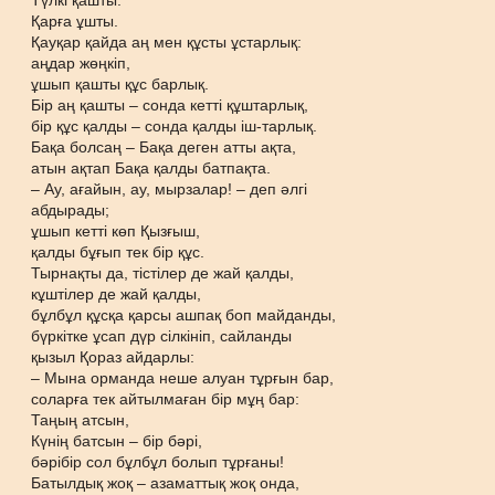
Түлкі қашты.
Қарға ұшты.
Қауқар қайда аң мен құсты ұстарлық:
аңдар жөңкіп,
ұшып қашты құс барлық.
Бір аң қашты – сонда кетті құштарлық,
бір құс қалды – сонда қалды іш-тарлық.
Бақа болсаң – Бақа деген атты ақта,
атын ақтап Бақа қалды батпақта.
– Ау, ағайын, ау, мырзалар! – деп әлгі
абдырады;
ұшып кетті көп Қызғыш,
қалды бұғып тек бір құс.
Тырнақты да, тістілер де жай қалды,
кұштілер де жай қалды,
бұлбұл құсқа қарсы ашпақ боп майданды,
бүркітке ұсап дүр сілкініп, сайланды
қызыл Қораз айдарлы:
– Мына орманда неше алуан тұрғын бар,
соларға тек айтылмаған бір мұң бар:
Таңың атсын,
Күнің батсын – бір бәрі,
бәрібір сол бұлбұл болып тұрғаны!
Батылдық жоқ – азаматтық жоқ онда,