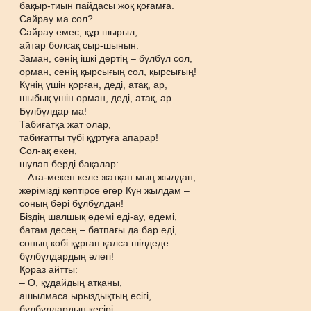
бақыр-тиын пайдасы жоқ қоғамға.
Сайрау ма сол?
Сайрау емес, құр шырыл,
айтар болсақ сыр-шынын:
Заман, сенің ішкі дертің – бұлбұл сол,
орман, сенің қырсығың сол, қырсығың!
Күнің үшін қорған, деді, атақ, ар,
шыбық үшін орман, деді, атақ, ар.
Бұлбұлдар ма!
Табиғатқа жат олар,
табиғатты түбі құртуға апарар!
Сол-ақ екен,
шулап берді бақалар:
– Ата-мекен келе жатқан мың жылдан,
жерімізді кептірсе егер Күн жылдам –
соның бәрі бұлбұлдан!
Біздің шалшық әдемі еді-ау, әдемі,
батам десең – батпағы да бар еді,
соның көбі құрғап қалса шілдеде –
бұлбұлдардың әлегі!
Қораз айтты:
– О, құдайдың атқаны,
ашылмаса ырыздықтың есігі,
бұлбұлдардың кесірі