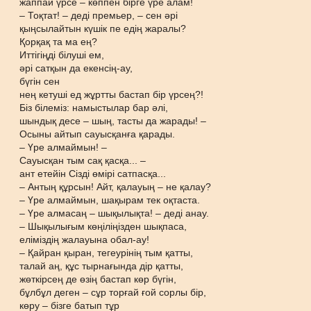
жаппай үрсе – көппен бірге үре алам!
– Тоқтат! – деді премьер, – сен әрі
қыңсылайтын күшік пе едің жаралы?
Қорқақ та ма ең?
Иттігіңді білуші ем,
әрі сатқын да екенсің-ау,
бүгін сен
нең кетуші ед жұртты бастап бір үрсең?!
Біз білеміз: намыстылар бар әлі,
шындық десе – шың, тасты да жарады! –
Осыны айтып сауысқанға қарады.
– Үре алмаймын! –
Сауысқан тым сақ қасқа... –
ант етейін Сізді өмірі сатпасқа...
– Антың құрсын! Айт, қалауың – не қалау?
– Үре алмаймын, шақырам тек оқтаста.
– Үре алмасаң – шықылықта! – деді анау.
– Шықылығым көңіліңізден шықпаса,
еліміздің жалауына обал-ау!
– Қайран қыран, тегеурінің тым қатты,
талай аң, құс тырнағында дір қатты,
жөткірсең де өзің бастап көр бүгін,
бұлбұл деген – сұр торғай ғой сорлы бір,
көру – бізге батып тұр