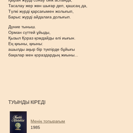
Қыран жүрді сонау биік аспанда,
Тасалау жер жөн шығар деп, қашсаң да,
Түлкі жүрді қарсағымен жолығып,
Барыс жүрді айдалаға долығып.
Дүние тыныш.
Орман сүттей ұйыды,
Қызыл Қораз қомдайды әлі иығын.
Ең қиыны, қиыны:
ашылды ақыр бір түкпірде бұйығы
бақалар мен қораздардың жиыны...
ТУЫНДЫ КІРЕДІ
Менің топырағым
1985