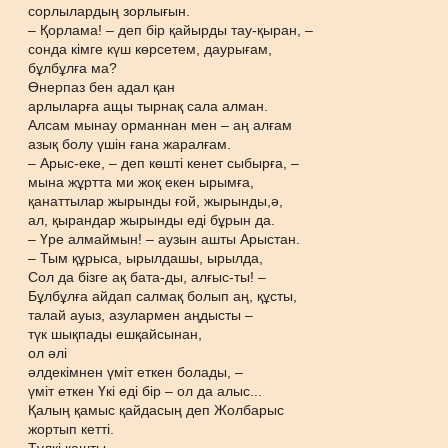
сорлылардың зорлығын.
– Қорлама! – деп бір қайырды тау-қыран, –
сонда кімге күш көрсетем, даурығам,
бұлбұлға ма?
Өнерпаз бен адал қан
арлыларға ащы тырнақ сала алман.
Алсам мынау орманнан мен – аң алғам
азық болу үшін ғана жаралғам.
– Арыс-еке, – деп көшті кенет сыбырға, –
мына жұртта ми жоқ екен ырымға,
қанаттылар жырынды ғой, жырынды,ә,
ал, қырандар жырынды еді бұрын да.
– Үре алмаймын! – аузын ашты Арыстан.
– Тым құрыса, ырылдашы, ырылда,
Сол да бізге ақ бата-ды, алғыс-ты! –
Бұлбұлға айдап салмақ болып аң, құсты,
талай ауыз, азулармен аңдысты –
түк шықпады ешқайсынан,
ол әлі
әлдекімнен үміт еткен болады, –
үміт еткен Үкі еді бір – ол да алыс...
Қалың қамыс қайдасың деп Жолбарыс
жортып кетті.