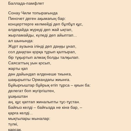
Баллада-памфлет
Сонау Чили топырағында
Пиночет деген ақымағың бар:
концерттерге келмейді деп бұлбұл құс,
әлдеқайда жүреді деп жай ықтап,
жырламайды, күледі деп айыптап...
ал шынында:
Жұрт аузына ілінді деп даңқы ұнап,
сол даңқтан қорқа тұрып қалтырап,
бір тұқыртып алмақ болды талқылап.
Саясаттың уын қосып,
жарты қап
дән дайындап әлденеше тиынға,
шақырыпты Ормандағы жиынға.
Бұйырғыштар бұйрық етіп тұрса – қиын ба:
делегат боп жүгіргіштен,
ұшқыштан
аң, құс қаптап жиналыпты тұс-тұстан.
Байғыз келді – байғызда не кінә бар, –
қарға келді...
мықтылары мыналар:
түлкі,
қарсақ,