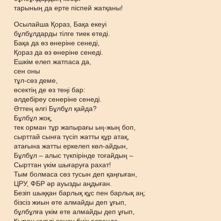
тарының да ерте піспей жатқаны!
Осылайша Қораз, Бақа екеуі
бұлбұлдарды тілге тиек етеді.
Бақа да өз өнеріне сенеді,
Қораз да өз өнеріне сенеді.
Ешкім елеп жатпаса да,
сен оны
тұл-сөз деме,
өсектің де өз теңі бар:
әлдебіреу сенеріне сенеді.
Әттең әлгі Бұлбұл қайда?
Бұлбұл жоқ,
тек орман тұр жапырағы ың-жың боп,
сырттай сынға түсіп жатты құр атақ,
атағына жатты еркелеп көл-айдын,
Бұлбұл – алыс түкпірінде тоғайдың –
Сырттан үкім шығаруға рахат!
Тым болмаса сөз тусын деп қаңғыған,
ЦРУ, ФБР әр ауызды аңдыған.
Безіп шыққан барлық құс пен барлық аң;
бізсіз жиын өте алмайды деп ұғып,
бұлбұлға үкім ете алмайды деп ұғып,