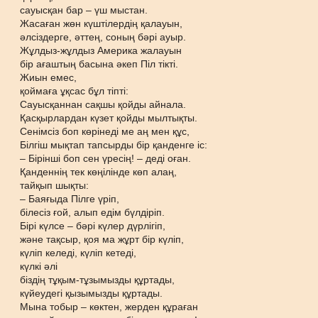
сауысқан бар – үш мыстан.
Жасаған жөн күштілердің қалауын,
әлсіздерге, әттең, соның бәрі ауыр.
Жұлдыз-жұлдыз Америка жалауын
бір ағаштың басына әкеп Піл тікті.
Жиын емес,
қоймаға ұқсас бұл тіпті:
Сауысқаннан сақшы қойды айнала.
Қасқырлардан күзет қойды мылтықты.
Сенімсіз боп көрінеді ме аң мен құс,
Білгіш мықтап тапсырды бір қанденге іс:
– Бірінші боп сен үресің! – деді оған.
Қанденнің тек көңілінде көп алаң,
тайқып шықты:
– Баяғыда Пілге үріп,
білесіз ғой, алып едім бүлдіріп.
Бірі күлсе – бәрі күлер дүрлігіп,
және тақсыр, қоя ма жұрт бір күліп,
күліп келеді, күліп кетеді,
күлкі әлі
біздің тұқым-тұзымызды құртады,
күйеудегі қызымызды құртады.
Мына тобыр – көктен, жерден құраған