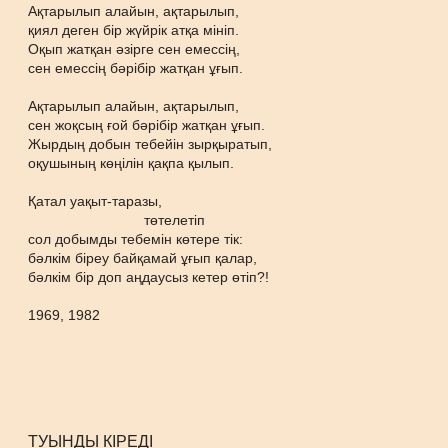
Ақтарылып алайын, ақтарылып,
қиял деген бір жүйрік атқа мініп.
Оқып жатқан әзірге сен емессің,
сен емессің бәрібір жатқан ұғып.
Ақтарылып алайын, ақтарылып,
сен жоқсың ғой бәрібір жатқан ұғып.
Жырдың добын тебейін зырқыратып,
оқушының көңілін қақпа қылып.
Қатал уақыт-таразы,
төтелетіп
сол добымды тебемін көтере тік:
бәлкім біреу байқамай ұғып қалар,
бәлкім бір доп аңдаусыз кетер өтіп?!
1969, 1982
ТУЫНДЫ КІРЕДІ