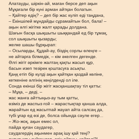
Алатауды, шіркін-ай, маған берсе деп ақын
Мұқағали бір күні арман айтқан болатын.
– Қайтер едің? – деп бір жас күліп еді таңдана,
– Екіншілей мұндайды сұрамайтын бол, бала! –
ақын әлгі жігітке жалт қарады долдана.
Шағын басқа шықшыты шыққандай ед бір тұмақ,
сол шықшыты қызарды;
желке шашы бұрқырап:
– Осыларды, Құдай-ау, біздің сорлы өлеңге –
не айтарға білмедік, – кім әкелген дегенде.
Әлгі жігіт әркімге жалтаң қақты жасып құр,
басын изеп тезірек қоштасуға асықты.
Қаңқ етіп бір күлді ақын қайтқан қаздай көліне,
кеткеніне әлгінің көңілденді ол іле.
Сонда екінші бір жігіт жасқаншақтау тіл қатты:
– Мұқа, – деді, –
жас жанға айттыңыз-ау тым қатты,
өзіміз де жаспыз ғой – жарастықтар қанша алда,
жарайтын ед жасытпай жауап айта салсаң да,
түбі ұғар ед өзі де, болса ойында сәуле егер...
– Жо-жоқ, ақын емес ол,
пайда қуған саудагер,
саудагердің ақынмен арақ ішу қай теңі?