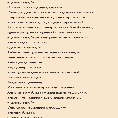
«Қайтер едің?»
О, сауал, сауалдардың қырсығы,
Сауалдардың қырсығы – қырсықтырған жыршыны.
Егер сауал өнерді жеңіп жүрген шаршатып –
арыстаны әлемнің, сауалдарға қарсы атыл!
Қарсы атылған жыршылар арыстан боп Айға нақ,
құласа да құлаған жұлдыз болып тайғанап.
«Қайтер едің?» дегенді ұмыттырдық зорға әлгі,
ақын мықтап ширықты,
одан гөрі қорланды.
Төбелермен тұмсықсыз тірескісі келгенде,
көңіл шіркін лепіріп бір ескісі келгенде
Алатауға қарады ол.
Уа, түсінер, түсінер
арқа тұтып асқағын мақтана алар кісілер!
Биігімен таулардың,
Кеңдігімен даланың
Мақтанатын жігітке арналады бар әнім.
Алыс кетер – Алатау – жаңғырығы кешкі үннің,
ақырып кеп атылған арыстандай кескін бір...
«Қайтер едің?»
Сен, сауал, ескірдің-ау, ескірдің –
ақындікі Алатау,
ортағы жоқ ешкімнің!