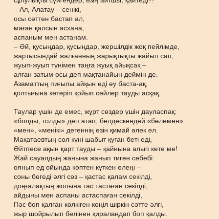
сұлулықты сүйгендер, өзің айтшы, қайтеді?!
– Ал, Алатау – сенікі,
осы сәттен бастап ал,
маған қалсын асхана,
аспаным мен астанам.
– Әй, қусыңдар, қусыңдар, жершілдік жоқ пейлімде,
жартысындай жалғанның жарықтықты жайып сап,
жуып-жуып түнімен таңға жуық айықсақ –
алған затым осы деп мақтанайын деймін де.
Азаматтың пиғылы айқын еді әу баста-ақ,
қолтығына көтеріп қойып сөйлер тауды асқақ.
Таулар үшін де емес, жұрт сөздер үшін дауласпақ:
«болды, толды» деп атап, белдескендей «бәлемен»
«мен», «менікі» дегеннің өзін қимай әлек ел.
Мақатаевтың сол күні шабыт қуған беті еді,
Әйтпесе ақын қарт тауды – қайнына алып кете ме!
Жай сауалдың жанына жанып тиген себебі:
оянып ед ойында көптен күткен өлеңі –
соны бөгеді әлгі сөз – қастас қалам секілді,
доңғалақтың жолына тас тастаған секілді,
айдыны мен аспаны астаспаған секілді,
Пәс боп қалған көлкіген көңіл шіркін сәтте әлгі,
жыр шойрылып белінен қиралаңдап боп қалды.