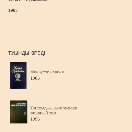
1983
ТУЫНДЫ КІРЕДІ
Менің топырағым
1985
Үш томдық шығармалар
жинағы 3 том
1996