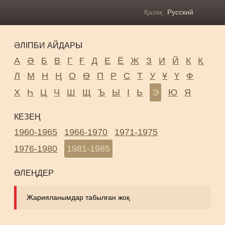
Қазақ
Русский
ӘЛІПБИ АЙДАРЫ
А
Ә
Б
В
Г
Ғ
Д
Е
Ё
Ж
З
И
Й
К
Қ
Л
М
Н
Ң
О
Ө
П
Р
С
Т
У
Ұ
Ү
Ф
Х
Һ
Ц
Ч
Ш
Щ
Ъ
Ы
І
Ь
Э
Ю
Я
КЕЗЕҢ
1960-1965
1966-1970
1971-1975
1976-1980
1981-1985
ӨЛЕҢДЕР
Жарияланымдар табылған жоқ