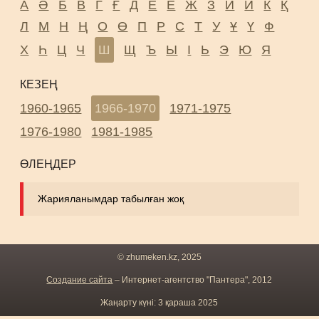
А
Ә
Б
В
Г
Ғ
Д
Е
Ё
Ж
З
И
Й
К
Қ
Л
М
Н
Ң
О
Ө
П
Р
С
Т
У
Ұ
Ү
Ф
Х
Һ
Ц
Ч
Ш
Щ
Ъ
Ы
І
Ь
Э
Ю
Я
КЕЗЕҢ
1960-1965
1966-1970
1971-1975
1976-1980
1981-1985
ӨЛЕҢДЕР
Жарияланымдар табылған жоқ
© zhumeken.kz, 2025
Создание сайта
– Интернет-агентство "Пантера", 2012
Жаңарту күні: 3 қараша 2025