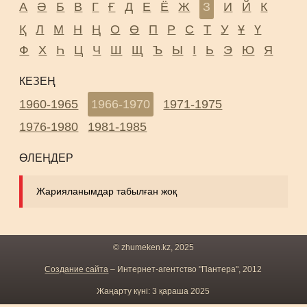
А
Ә
Б
В
Г
Ғ
Д
Е
Ё
Ж
З
И
Й
К
Қ
Л
М
Н
Ң
О
Ө
П
Р
С
Т
У
Ұ
Ү
Ф
Х
Һ
Ц
Ч
Ш
Щ
Ъ
Ы
І
Ь
Э
Ю
Я
КЕЗЕҢ
1960-1965
1966-1970
1971-1975
1976-1980
1981-1985
ӨЛЕҢДЕР
Жарияланымдар табылған жоқ
© zhumeken.kz, 2025
Создание сайта
– Интернет-агентство "Пантера", 2012
Жаңарту күні: 3 қараша 2025