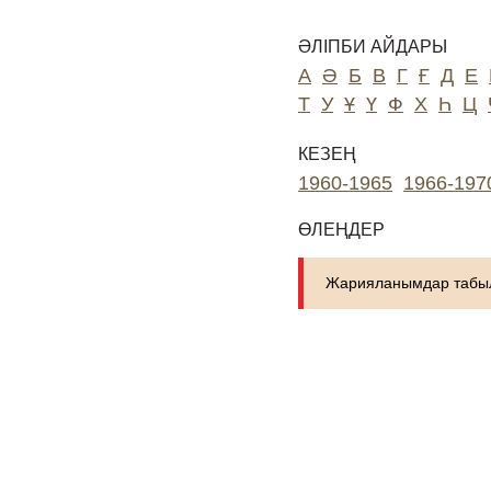
ӘЛІПБИ АЙДАРЫ
А
Ә
Б
В
Г
Ғ
Д
Е
Т
У
Ұ
Ү
Ф
Х
Һ
Ц
КЕЗЕҢ
1960-1965
1966-197
ӨЛЕҢДЕР
Жарияланымдар табыл