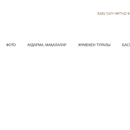
Іздеу үшін мәтінді ен
ФОТО
АУДАРМА, МАҚАЛАЛАР
ЖҰМЕКЕН ТУРАЛЫ
БАС