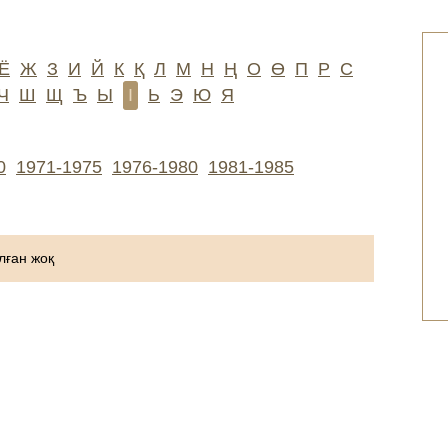
Ё
Ж
З
И
Й
К
Қ
Л
М
Н
Ң
О
Ө
П
Р
С
Ч
Ш
Щ
Ъ
Ы
І
Ь
Э
Ю
Я
0
1971-1975
1976-1980
1981-1985
ған жоқ