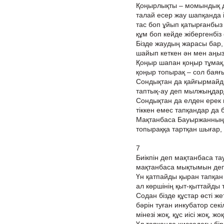
Қоңырлықты – момындық де
талай есер жау шапқанда і
тас боп ұйып қатырғанбыз 
құм боп кейде жібергенбіз с
Бізде жаудың жарасы бар, ж
шайып кеткен ән мен аңыз 
Қоңыр шапан қоңыр тұмақ,
қоңыр топырақ – сол баяғы 
Сондықтан да қайғырмайд
таптық-ау деп мылжыңдар
Сондықтан да елден ерек
тіккен емес тапқандар да 
Мақтанбаса Бауыржанның
топыраққа тартқан шығар
7
Биікпін деп мақтанбаса та
мақтанбаса мықтымын де
Үн қатпайды қыран тапқан
ал көршінің қыт-қыттайды 
Содан бізде құстар өсті жет
бәрін туған инкубатор секіл
мінезі жоқ, құс иісі жоқ, жоқ