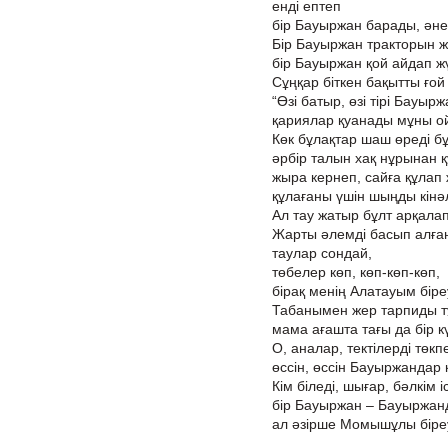
енді ептеп
бір Бауыржан барады, әне
Бір Бауыржан тракторын ж
бір Бауыржан қой айдап ж
Сұңқар біткен бақытты ғой
“Өзі батыр, өзі тірі Бауырж
қариялар қуанады мұны о
Көк бұлақтар шаш өреді б
әрбір талын хақ нұрынан қ
жыра кернеп, сайға құлап
құлағаны үшін шыңды кінә
Ал тау жатыр бұлт арқалап
Жарты әлемді басып алған
таулар сондай,
төбелер көп, көп-көп-көп,
бірақ менің Алатауым біре
Табанымен жер тарпиды т
мама ағашта тағы да бір к
О, аналар, тектілерді төкпе
өссін, өссін Бауыржандар 
Кім біледі, шығар, бәлкім і
бір Бауыржан – Бауыржанд
ал әзірше Момышұлы біреу