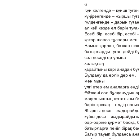
6
Күй келгенде – күйші туған
күңіренгенде – жыршы туға
гүлденгенде – дарын туған
ал кей кезде ел бәрін туға
Есебі бір, есебі бір, есебі 
қатар шапса тұлпары мен е
Намыс қорлап, батқан шақ
батырларды туған дейді б
сол деседі ер ұлына
халықтың
қарайтыны кәрі анадай бұ
Бұлдану да ерлік дер ем,
мен мұны
үлгі етер ем аналарға ендіг
Өйткені сол бұлданудың 
мақтаныштың жататыны бел
бәрін қоссаң – елдің нағыз 
Жыршы десе – жадырайды 
күйші десе – жадырайды қ
бәр-бәріне құрмет басқа, 
батырларға пейіл бірақ ба
Батыр тауып бұлданса ана 