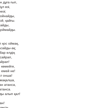
 дұға ғып,
ұл өзі,
езі;
 ойнайды,
ой, қайғы.
майды,
қоймайды.
п қос оймақ,
асайды-ақ;
бар елдің
 сайрап,
айрап!
– көмейге,
 емей не!
ат онша!
 мақалша,
н атанса,
атанса.
ы алып қал!
ан!
лесін