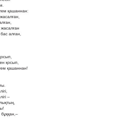
м.
тем қашаннан:
 жасалған,
алған,
 жасалған
бас алған,
қосып,
ен қосып,
тем қашаннан!
ғы.
ігі,
ігі –
лықтың,
ы!
 бұққан,–