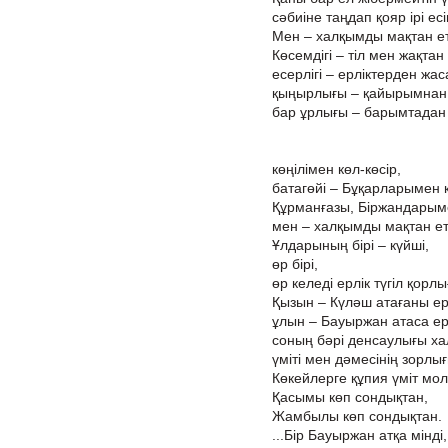
сәбиіне таңдап қояр ірі есі
Мен – халқымды мақтан е
Көсемдігі – тіл мен жақтан
есерлігі – ерліктерден жас
қыңырлығы – қайырымнан
бар ұрлығы – барымтадан 
көңілімен көл-көсір,
батагөйі – Бұқарларымен 
Құрманғазы, Біржандарым
мен – халқымды мақтан е
Ұлдарының бірі – күйші,
өр бірі,
өр келеді ерлік түгіл қорлы
Қызын – Күләш атағаны ерл
ұлын – Бауыржан атаса ерл
соның бәрі денсаулығы ха
үміті мен дәмесінің зорлығ
Көкейлерге құпия үміт мол
Қасымы көп сондықтан,
Жамбылы көп сондықтан.
...Бір Бауыржан атқа мінді,