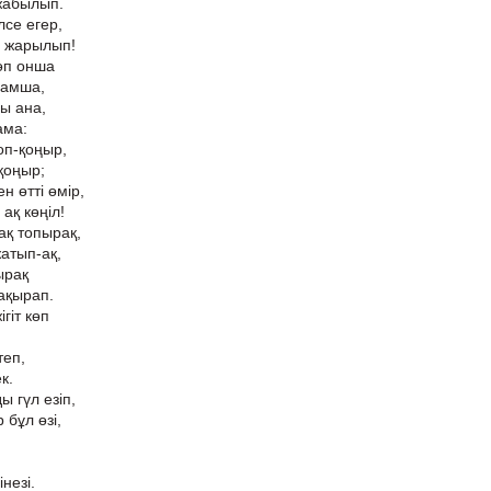
жабылып.
се егер,
н жарылып!
өп онша
дамша,
ы ана,
ама:
оп-қоңыр,
-қоңыр;
 өтті өмір,
ақ көңіл!
ақ топырақ,
атып-ақ,
ырақ
ақырап.
гіт көп
теп,
к.
ы гүл езіп,
бұл өзі,
незі.