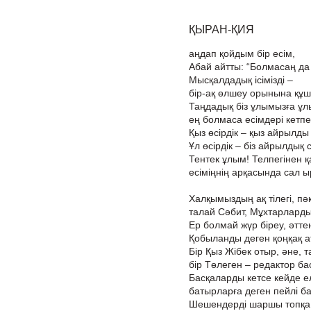
ҚЫРАН-ҚИЯ
аңдап қойдым бір есім,
Абай айтты: “Болмасаң да 
Мысқалдадық ісімізді –
бір-ақ өлшеу орынына құш
Таңдадық біз ұлымызға ұлы
ең болмаса есімдері кетпе
Қыз өсірдік – қыз айрылды
Ұл өсірдік – біз айрылдық
Тентек ұлым! Телпегінен қ
есіміңнің арқасында сал ы
Халқымыздың ақ тілегі, пәк
талай Сәбит, Мұхтарларды 
Ер болмай жүр біреу, әттең
Қобыланды деген қоңқақ а
Бір Қыз Жібек отыр, әне, т
бір Төлеген – редактор ба
Басқаларды кетсе кейде е
батырларға деген пейлі ба
Шешендерді шаршы топқа