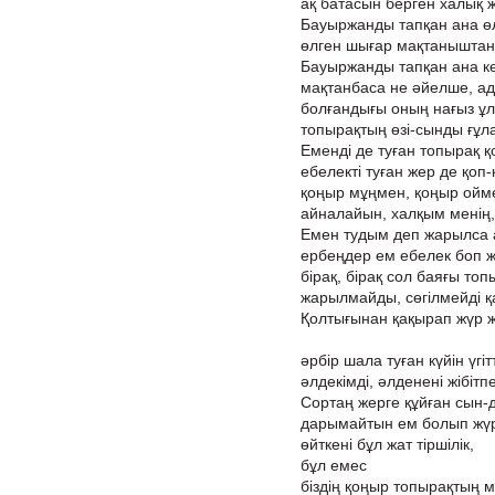
ақ батасын берген халық 
Бауыржанды тапқан ана өл
өлген шығар мақтанышта
Бауыржанды тапқан ана к
мақтанбаса не әйелше, а
болғандығы оның нағыз ұл
топырақтың өзі-сынды ғұл
Еменді де туған топырақ қ
ебелекті туған жер де қоп
қоңыр мұңмен, қоңыр оймен
айналайын, халқым менің, 
Емен тудым деп жарылса 
ербеңдер ем ебелек боп ж
бірақ, бірақ сол баяғы топ
жарылмайды, сөгілмейді қ
Қолтығынан қақырап жүр жі
әрбір шала туған күйін үгіт
әлдекімді, әлденені жібітпе
Сортаң жерге құйған сын-д
дарымайтын ем болып жүр 
өйткені бұл жат тіршілік,
бұл емес
біздің қоңыр топырақтың мі