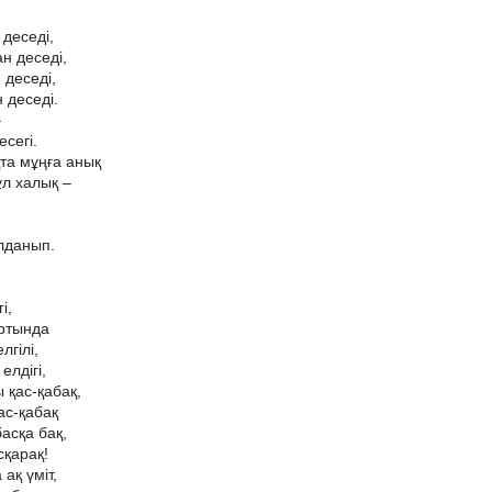
 деседі,
н деседі,
 деседі,
н деседі.
–
сегі.
та мұңға анық
ұл халық –
лданып.
і,
артында
гілі,
елдігі,
қас-қабақ,
ас-қабақ
басқа бақ,
сқарақ!
ақ үміт,