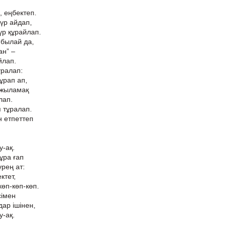
, еңбектеп.
үр айдап,
үр құрайлап.
 былай да,
ан” –
йлап.
ұралап:
ұрап ап,
 жыламақ
лап.
 тұралап.
 етпеттеп
у-ақ.
ұра ғап
үрең ат:
ктет,
көп-көп-көп.
сімен
ар ішінен,
-ақ.