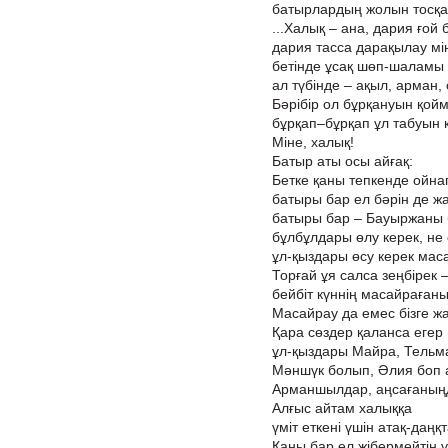
батырлардың жолын тосқан
...Халық – ана, дария ғой б
дария тасса дарақылау мін
бетінде ұсақ шөп-шаламы
ал түбінде – ақыл, арман, 
Бәрібір ол бұрқануын қой
бұрқап–бұрқап ұл табуын 
Міне, халық!
Батыр аты осы айғақ:
Бетке қаны тепкенде ойна
батыры бар ел бәрін де ж
батыры бар – Бауыржаны 
бұлбұлдары өлу керек, не
ұл-қыздары өсу керек мас
Торғай ұя салса зеңбірек 
бейбіт күннің масайрағаны
Масайрау да емес бізге ж
Қара сөздер қаланса егер
ұл-қыздары Майра, Тельма
Мәншүк болып, Әлия боп 
Арманшылдар, аңсағаныңд
Алғыс айтам халыққа
үміт еткені үшін атақ-даңқт
Қаны бар ел жібермейтін ү