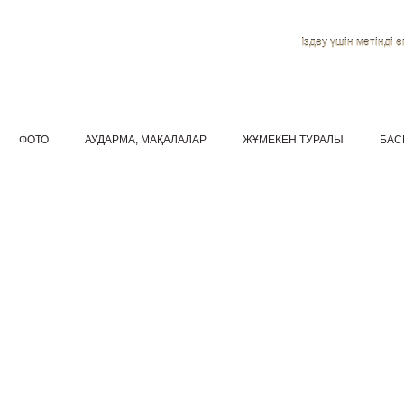
Іздеу үшін мәтінді ен
ФОТО
АУДАРМА, МАҚАЛАЛАР
ЖҰМЕКЕН ТУРАЛЫ
БАС