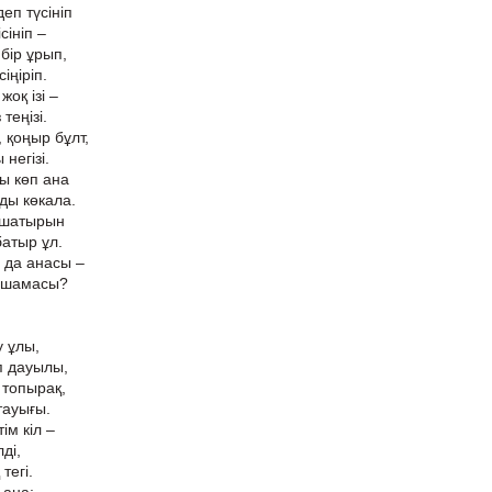
п түсініп
сініп –
бір ұрып,
іңіріп.
оқ ізі –
теңізі.
 қоңыр бұлт,
негізі.
ы көп ана
ды көкала.
 шатырын
батыр ұл.
 да анасы –
, шамасы?
у ұлы,
п дауылы,
 топырақ,
тауығы.
ім кіл –
ді,
 тегі.