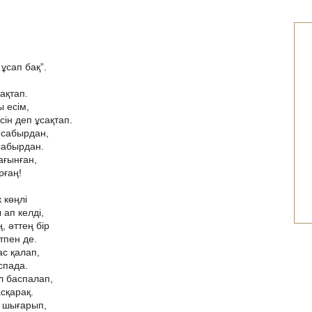
ұсап бақ”.
ақтап.
 есім,
сін деп ұсақтап.
 сабырдан,
 сабырдан.
ағынған,
рғаң!
 көңлі
ап келді,
, әттең бір
тпен де.
ас қалап,
спада.
л баспалап,
сқарақ.
 шығарып,