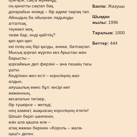
Қой-қой, сақта жүйкеңді,
оң қанатты сақтап бақ,
Баспа:
Жазушы
доғарайын әнімді – бір әдемі тақпақ тап.
Шыққан
Айныдың ба ойыңнан ладьяңды
жылы:
1996
аттатпақ,
тәуекел жоқ,
Таралым:
1000
төзім бар, енді қайттің?
қап-қап-қап:
Беттер:
444
екі пілің-нің бірі қалды, әнеки, батпақтап.
Мысық қорғап жүрген кез Арыстан мен
Барысты –
қорғаймын деп ферзіні – ана пешкің тағы
ұшты.
Кіндігінен жел есті – короліңнің жап
алдын,
аяушылық емес бұл: кесірі көп
жаманның,
кесапатын тигізер,
бір түшкірсе – жетеді,
нең азамат, ашқызсаң короліңнің етегін!
Шешіп беріп шекпенін,
өзін ала қашпа өле –
атақ жаман бәрінен «Король – жала-
ңаш!» деген.