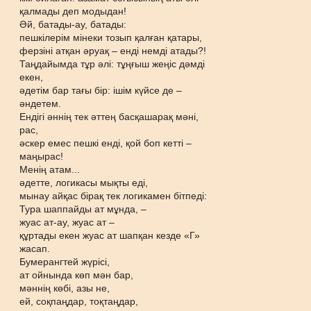
қалмады деп модыдан!
Әй, батады-ау, батады:
пешкілерім мінеки тозып қалған қатары,
ферзіні атқан әруақ – енді немді атады?!
Таңдайымда тұр әлі: тұңғыш жеңіс дәмді
екен,
әдетім бар тағы бір: ішім күйсе де –
әндетем.
Ендігі әннің тек әттең басқашарақ мәні,
рас,
әскер емес пешкі енді, қой боп кетті –
маңырас!
Менің атам...
әдетте, логикасы мықты еді,
мынау айқас бірақ тек логикамен бітпеді:
Тура шаппайды ат мұнда, –
жуас ат-ау, жуас ат –
құртады екен жуас ат шапқан кезде «Г»
жасап.
Бумерангтей жүрісі,
ат ойнында көп мән бар,
мәннің көбі, азы не,
ей, соқпаңдар, тоқтаңдар,