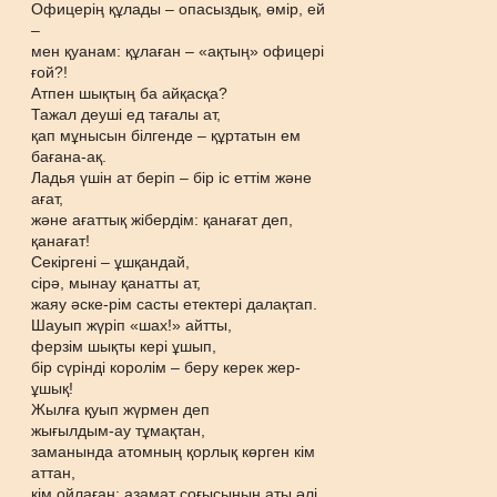
Офицерің құлады – опасыздық, өмір, ей
–
мен қуанам: құлаған – «ақтың» офицері
ғой?!
Атпен шықтың ба айқасқа?
Тажал деуші ед тағалы ат,
қап мұнысын білгенде – құртатын ем
бағана-ақ.
Ладья үшін ат беріп – бір іс еттім және
ағат,
және ағаттық жібердім: қанағат деп,
қанағат!
Секіргені – ұшқандай,
сірә, мынау қанатты ат,
жаяу әске-рім састы етектері далақтап.
Шауып жүріп «шах!» айтты,
ферзім шықты кері ұшып,
бір сүрінді королім – беру керек жер-
ұшық!
Жылға қуып жүрмен деп
жығылдым-ау тұмақтан,
заманында атомның қорлық көрген кім
аттан,
кім ойлаған: азамат соғысының аты әлі