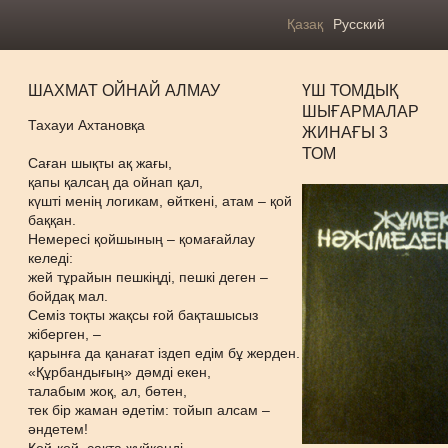
Қазақ
Русский
ШАХМАТ ОЙНАЙ АЛМАУ
ҮШ ТОМДЫҚ
ШЫҒАРМАЛАР
Тахауи Ахтановқа
ЖИНАҒЫ 3
ТОМ
Саған шықты ақ жағы,
қапы қалсаң да ойнап қал,
күшті менің логикам, өйткені, атам – қой
баққан.
Немересі қойшының – қомағайлау
келеді:
жей тұрайын пешкіңді, пешкі деген –
бойдақ мал.
Семіз тоқты жақсы ғой бақташысыз
жіберген, –
қарынға да қанағат іздеп едім бұ жерден.
«Құрбандығың» дәмді екен,
талабым жоқ, ал, бөтен,
тек бір жаман әдетім: тойып алсам –
әндетем!