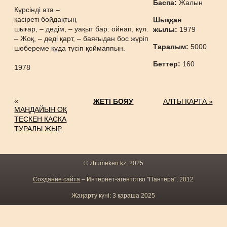
Баспа:
Жалын
Күрсінді ата –
қасіреті бойдақтың
Шыққан
шығар, – дедім, – уақыт бар: ойнап, күл.
жылы:
1979
– Жоқ, – деді қарт, – баяғыдан бос жүріп
Таралым:
5000
шөбереме құда түсіп қоймаппын.
Беттер:
160
1978
«
ЖЕТІ БОЯУ
АЛТЫ КАРТА »
МАҢДАЙЫН ОҚ
ТЕСКЕН КАСКА
ТУРАЛЫ ЖЫР
© zhumeken.kz, 2025
Создание сайта
– Интернет-агентство "Пантера", 2012
Жаңарту күні: 3 қараша 2025