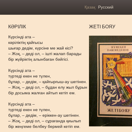
Қазақ
Русский
КӘРІЛІК
ЖЕТІ БОЯУ
Күрсінді ата –
кәріліктің қайғысы
шығар дедім, күрсіне ме жай кісі?
– Жоқ, – деді ол, – ішті жалап барады
бір жүйріктің алынбаған бәйгісі.
Күрсінді ата –
түртеді екен не түлен,
бұлар, – дедім, – қайғырғыш-ау шетінен.
– Жоқ, – деді ол, – бұдан елу жыл бұрын
бір досыма жалған айтып кетіп ем.
Күрсінді ата –
түртеді екен не түлен,
бұлар, – дедім, – еріккен-ау шетінен.
– Жоқ, – деді ол, – сұрағанда қиылып
бір жеңгеме белбеу бермей кетіп ем.