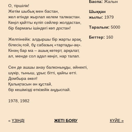
Баспа:
Жалын
О, тіршілік!
Жетім шыбық мен бастан,
Шыққан
жел өтінде жырлап келем талмастан.
жылы:
1979
Көңіл қайтты күліп сөйлер жолдастан,
Таралым:
5000
бір бармағы ішіндегі көп достан!
Беттер:
160
Желпінейік: алдыршы бір жарты арақ,
білесің ғой, бұ сабазың «тартады-ақ».
Кінәң бар ма – ашық көтерт, арқалат,
ал, менде сол адал көңіл, нар талап.
Сен де ашшы анау балконыңды, әйнекті,
шүкір, тыныш, ұрыс бітті, қайғы өтті.
Домбыра әкел!
Қалықтасын ән құстай,
бір кешімізді өткізейік аңдыспай.
1978, 1982
«
ҮЗІНДІ
ЖЕТІ БОЯУ
КҮЙЕ »