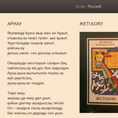
Қазақ
Русский
АРНАУ
ЖЕТІ БОЯУ
Әңгімеңді бұзса жыр мен ән бұзып,
отырсаң-ау көңіл түлеп, қан қызып.
Хрустальдар сыңғыр қағып,
қойсаң-ау
досың саған, сен досыңа алғызып.
Омырауды ағыттырып салқын бақ,
сөйлессең-ау екі дос боп аңқылдап.
Ауық-ауық жылытылса тоңған ас,
күй шертіссең,
ауық-ауық ән тыңдап.
Төре екеу,
жыршы да екеу деп ұғып,
қойын дәптер ақтарыссаң төгіліп.
Ол – кешірсе сенің кешіргеніңді,
бас изесең ол ұққанды сен ұғып.