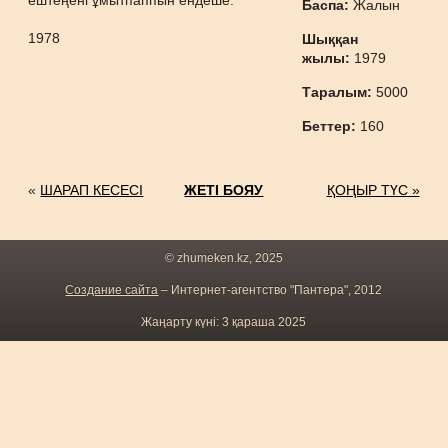
ештеңені ұмытпаппын ендеше.
Баспа:
Жалын
1978
Шыққан
жылы:
1979
Таралым:
5000
Беттер:
160
«
ШАРАП КЕСЕСІ
ЖЕТІ БОЯУ
ҚОҢЫР ТҮС »
© zhumeken.kz, 2025
Создание сайта
– Интернет-агентство "Пантера", 2012
Жаңарту күні: 3 қараша 2025