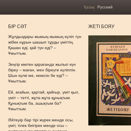
Қазақ
Русский
БІР СӘТ
ЖЕТІ БОЯУ
Жұлдыздары жымың-жымың күліп түн
жібек нұрын шашып тұрды үміттің.
Қашан еді, қай түн еді? –
Ұмыттым.
Зеңгір көктен қарағанда жылып күн
біреу – маған, мен біреуге күліппін.
Шын күлкі ме, кекесін бе еді? –
Ұмыттым.
Ей, ағайын, қартай, қайғыр, үміт қыл,
үміт – тәтті, жұта-жұта құнықтым.
Құнықтым ба, ашықтым ба?
Ұмыттым.
Әйтеуір бар тірі жүрек менде осы,
үміт, тілек биігірек менде осы –