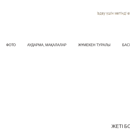
Іздеу үшін мәтінді ен
ФОТО
АУДАРМА, МАҚАЛАЛАР
ЖҰМЕКЕН ТУРАЛЫ
БАС
ЖЕТІ Б