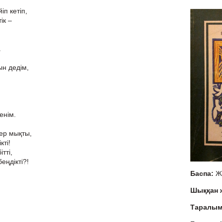
іп кетіп,
ік –
.
ын дедім,
енім.
ер мықты,
кті!
ітті,
еңдікті?!
Баспа:
Ж
Шыққан
Таралы