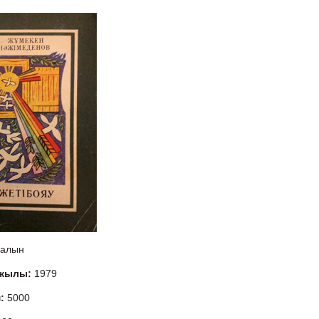
алын
 жылы:
1979
м:
5000