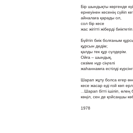
Бір шындықты көргенде күй
ернеуінен кесенің сүйіп кет
айналаға қарады ол,
сол бір кесе
жас жігітті жіберді биіктетіп
Бүйтіп биік болғаным құрс
құрсын дедім;
қалды тек құр сүлдерім.
Ойға – шындық,
сөзіме нұр сіңгелі
жаһаннамға естілді күрсінг
Шарап жұту болса егер өн
кесе жасар еді ғой көп ерлі
...Шарап бітті ішіліп, өлең б
көңіл, сен де қойсаңшы көб
1978