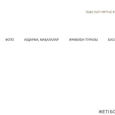
Іздеу үшін мәтінді ен
ФОТО
АУДАРМА, МАҚАЛАЛАР
ЖҰМЕКЕН ТУРАЛЫ
БАС
ЖЕТІ Б