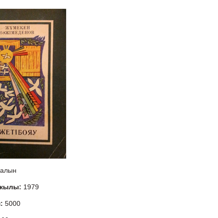
алын
 жылы:
1979
м:
5000