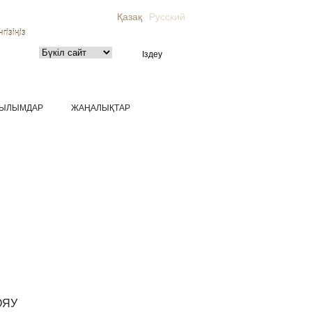
Қазақ
Русский
гізіңіз
ЫЛЫМДАР
ЖАҢАЛЫҚТАР
ОЯУ