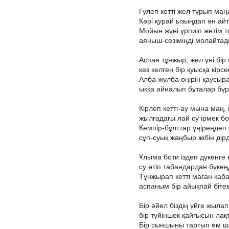
Гулеп кетті жел тұрып маң
Кәрі қурай ызыңдап ән ай
Мойын жүні үрпиіп жетім т
аяныш-сезіміңді молайтад
Аспан тұнжыр, жел үні бір
кез келген бір қуысқа кірсе
Алба-жұлба өңірін қаусыр
ыққа айналып бұталар бүр
Кірлеп кетті-ау мына маң, к
жылғадағы лай су ірмек бо
Кемпір-бұлттар үңіреңдеп
сұп-суық жаңбыр жібін дірд
Ұлыма боти іздеп дүкенге е
су өтіп табандардан бүкең
Тұнжырап кетті маған қаба
аспаным бір айықпай бітем
Бір әйел біздің үйге жылап 
бір түйіншек қайғысын лақ
Бір сыншыны тартып ем ш