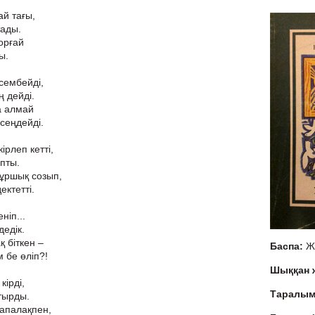
ай тағы,
тады.
орғай
ы.
 сембейді,
ң дейді.
а алмай
сеңдейді.
ірлеп кетті,
пты.
 ұршық созып,
ектетті.
ніп...
дедік.
қ біткен –
Баспа:
Ж
 бе өліп?!
Шыққан
кірді,
Таралы
тырды.
апалақпен,