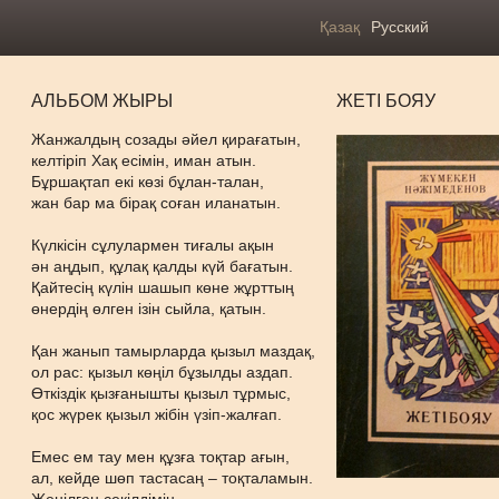
Қазақ
Русский
АЛЬБОМ ЖЫРЫ
ЖЕТІ БОЯУ
Жанжалдың созады әйел қирағатын,
келтіріп Хақ есімін, иман атын.
Бұршақтап екі көзі бұлан-талан,
жан бар ма бірақ соған иланатын.
Күлкісін сұлулармен тиғалы ақын
ән аңдып, құлақ қалды күй бағатын.
Қайтесің күлін шашып көне жұрттың
өнердің өлген ізін сыйла, қатын.
Қан жанып тамырларда қызыл маздақ,
ол рас: қызыл көңіл бұзылды аздап.
Өткіздік қызғанышты қызыл тұрмыс,
қос жүрек қызыл жібін үзіп-жалғап.
Емес ем тау мен құзға тоқтар ағын,
ал, кейде шөп тастасаң – тоқталамын.