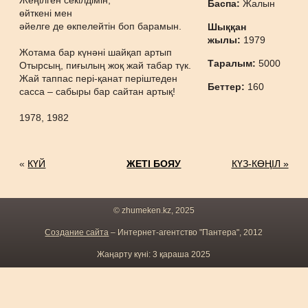
Жеңілген секілдімін,
Баспа:
Жалын
өйткені мен
әйелге де өкпелейтін боп барамын.
Шыққан
жылы:
1979
Жотама бар күнәні шайқап артып
Таралым:
5000
Отырсың, пиғылың жоқ жай табар түк.
Жай таппас пері-қанат періштеден
Беттер:
160
сасса – сабыры бар сайтан артық!
1978, 1982
«
КҮЙ
ЖЕТІ БОЯУ
КҮЗ-КӨҢІЛ »
© zhumeken.kz, 2025
Создание сайта
– Интернет-агентство "Пантера", 2012
Жаңарту күні: 3 қараша 2025