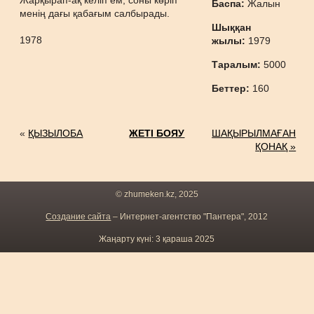
Жарқырап-ақ келіп ем, соны көріп
Баспа:
Жалын
менің дағы қабағым салбырады.
Шыққан
1978
жылы:
1979
Таралым:
5000
Беттер:
160
«
ҚЫЗЫЛОБА
ЖЕТІ БОЯУ
ШАҚЫРЫЛМАҒАН
ҚОНАҚ »
© zhumeken.kz, 2025
Создание сайта
– Интернет-агентство "Пантера", 2012
Жаңарту күні: 3 қараша 2025