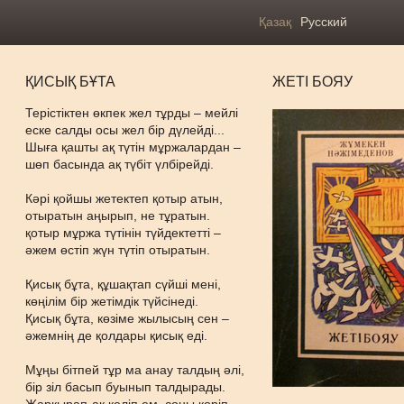
Қазақ
Русский
ҚИСЫҚ БҰТА
ЖЕТІ БОЯУ
Терістіктен өкпек жел тұрды – мейлі
еске салды осы жел бір дүлейді...
Шыға қашты ақ түтін мұржалардан –
шөп басында ақ түбіт үлбірейді.
Кәрі қойшы жетектеп қотыр атын,
отыратын аңырып, не тұратын.
қотыр мұржа түтінін түйдектетті –
әжем өстіп жүн түтіп отыратын.
Қисық бұта, құшақтап сүйші мені,
көңілім бір жетімдік түйсінеді.
Қисық бұта, көзіме жылысың сен –
әжемнің де қолдары қисық еді.
Мұңы бітпей тұр ма анау талдың әлі,
бір зіл басып буынып талдырады.