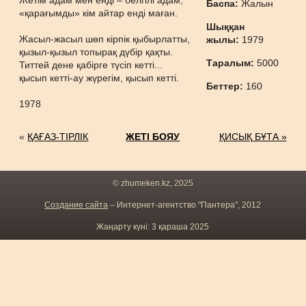
Жетім адам мен енді – белгілі адам,
Баспа:
Жалын
«қарағымды» кім айтар енді маған.
Шыққан
Жасыл-жасыл шөп кірпік қыбырлатты,
жылы:
1979
қызыл-қызыл топырақ дүбір қақты.
Таралым:
5000
Титтей дене қабірге түсіп кетті...
қысып кетті-ау жүрегім, қысып кетті.
Беттер:
160
1978
«
ҚАҒАЗ-ТІРЛІК
ЖЕТІ БОЯУ
ҚИСЫҚ БҰТА »
© zhumeken.kz, 2025
Создание сайта
– Интернет-агентство "Пантера", 2012
Жаңарту күні: 3 қараша 2025