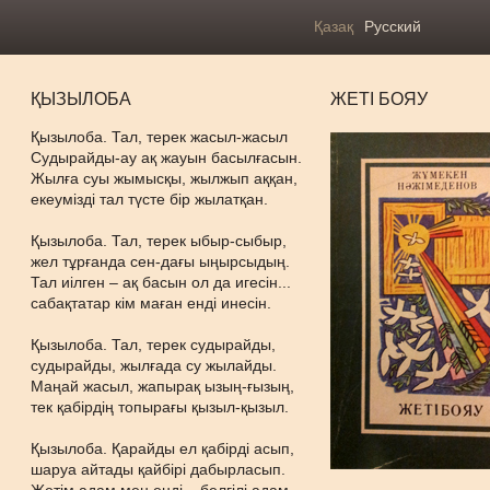
Қазақ
Русский
ҚЫЗЫЛОБА
ЖЕТІ БОЯУ
Қызылоба. Тал, терек жасыл-жасыл
Судырайды-ау ақ жауын басылғасын.
Жылға суы жымысқы, жылжып аққан,
екеумізді тал түсте бір жылатқан.
Қызылоба. Тал, терек ыбыр-сыбыр,
жел тұрғанда сен-дағы ыңырсыдың.
Тал иілген – ақ басын ол да игесін...
сабақтатар кім маған енді инесін.
Қызылоба. Тал, терек судырайды,
судырайды, жылғада су жылайды.
Маңай жасыл, жапырақ ызың-ғызың,
тек қабірдің топырағы қызыл-қызыл.
Қызылоба. Қарайды ел қабірді асып,
шаруа айтады қайбірі дабырласып.