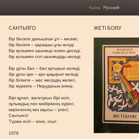
Қазақ
Русский
САНТЬЯГО
ЖЕТІ БОЯУ
Бір бесікте данышпан ұл – көсемі,
бір бесікте – қарақшы ұлы өседі.
Бір қолымен шынжыр ескен деседі,
бір қолымен сол шынжырды кеседі;
Бір ұрты бал – бал қатырып келеді,
бір ұрты қан – қан қақырып келеді;
бір білекте – жас жесірдің желегі,
бір жүректе – Неруданың өлеңі;
Бірі құлап, жататұғын бірі өсіп,
зұлымдық пен мейірімнің күресі,
көрінгеннің көз ақысы – үлесі,
Сантьяго!
Түрме есігі – міне, осы!
1978