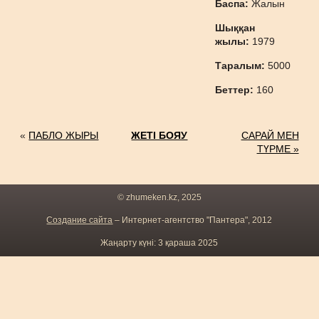
Баспа:
Жалын
Шыққан
жылы:
1979
Таралым:
5000
Беттер:
160
«
ПАБЛО ЖЫРЫ
ЖЕТІ БОЯУ
САРАЙ МЕН
ТҮРМЕ »
© zhumeken.kz, 2025
Создание сайта
– Интернет-агентство "Пантера", 2012
Жаңарту күні: 3 қараша 2025