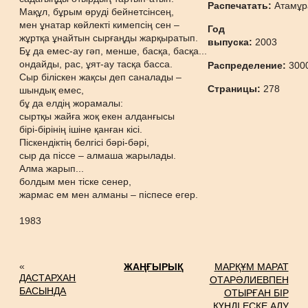
Распечатать:
Атамұр
Мақұл, бұрым өруді бейнетсінсең,
мен ұнатар көйлекті кимепсің сен –
Год
жұртқа ұнайтын сырғаңды жарқыратып.
выпуска:
2003
Бұ да емес-ау гәп, менше, басқа, басқа...
ондайды, рас, ұят-ау тасқа басса.
Распределение:
300
Сыр біліскен жақсы деп саналады –
Страницы:
278
шындық емес,
бұ да елдің жорамалы:
сыртқы жайға жоқ екен алданғысы
бірі-бірінің ішіне қанған кісі.
Піскендіктің белгісі бәрі-бәрі,
сыр да піссе – алмаша жарылады.
Алма жарып...
болдым мен тіске сенер,
жармас ем мен алманы – піспесе егер.
1983
«
ЖАҢҒЫРЫҚ
МАРҚҰМ МАРАТ
ДАСТАРХАН
ОТАРӘЛИЕВПЕН
БАСЫНДА
ОТЫРҒАН БІР
КҮНДІ ЕСКЕ АЛУ