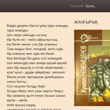
Русский
Қазақ
ЖАҢҒЫРЫҚ
Біздің дәурен баста ұзақ тұра алмады,
тұра алмады,
жас көңіл айныды ыстық:
бір бүтін ек – екіге айрылыстық,
екі бөліп жеген соң бір алманы.
Тым жақын боп, япырай, кетіп едік,
бір алманы жеп едік екі бөліп.
Қақ бөліндік біз-дағы сол алмадай:
сен жөнелдің мен жаққа қарай-қарай,
мен бір жаңсақ іс еттім абайламай,–
қош! қош!– дедім айқайлап, екіленіп.
Менің әсем тартқаным домбыраны
саған батты.
Сол кештен болды бәрі:
болды біреу мен үшін жарты бақыт.
Әр сөзімнің қылт еткен басын санап,
кірпік – жебе,
иіліп қасың-садақ,
садағыңды отырдың тартып-атып.