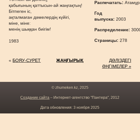
Распечатать:
Атамұр
қабығының қаттысын-ай жаңғақтың!
Бітпеген іс,
Год
ақталмаған дәмелердің күйігі,
выпуска:
2003
міне, міне:
менің шыққан биігім!
Распределение:
300
Страницы:
278
1983
«
БОЯУ-СУРЕТ
ЖАҢҒЫРЫҚ
ДӘЛІЗДЕГІ
ӘҢГІМЕЛЕР »
© zhumeken.kz, 2025
Создание сайта
– Интернет-агентство "Пантера", 2012
Дата обновления: 3 ноября 2025