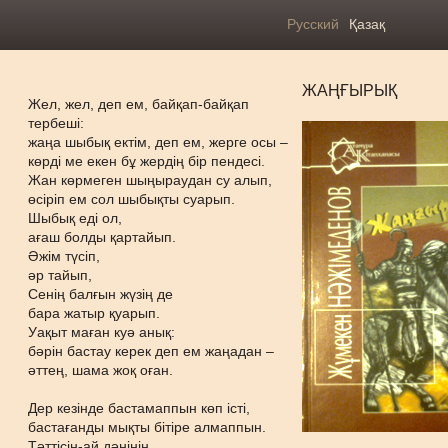
Русский
Қазақ
ЖАҢҒЫРЫҚ
Жел, жел, деп ем, байқап-байқап
тербеші:
жаңа шыбық ектім, деп ем, жерге осы –
көрді ме екен бұ жердің бір пендесі.
Жан көрмеген шыңыраудан су алып,
өсіріп ем сол шыбықты суарып.
Шыбық еді ол,
ағаш болды қартайып.
Әжім түсіп,
әр тайып,
Сенің балғын жүзің де
бара жатыр қуарып.
Уақыт маған куә анық:
бәрін бастау керек деп ем жаңадан –
әттең, шама жоқ оған.
Дер кезінде бастамаппын көп істі,
бастағанды мықты бітіре алмаппын.
Тәттісін-ай дәнінің,