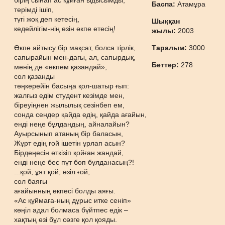
бірің сынап ас құйған ыдысымды,
Баспа:
Атамұра
терімді ішіп,
түгі жоқ деп кетесің,
Шыққан
кедейлігім-нің өзін өкпе етесің!
жылы:
2003
Өкпе айтысу бір мақсат, болса тірлік,
Таралым:
3000
сапырайын мен-дағы, ал, сапырдық,
Беттер:
278
менің де «өкпем қазандай»,
сол қазанды
төңкерейін басыңа қол-шатыр ғып:
жалғыз едім студент кезімде мен,
біреуіңнен жылылық сезінбеп ем,
сонда сендер қайда едің, қайда ағайын,
енді неңе бұлдандың, айналайын?
Ауырсынып атаның бір баласын,
Жұрт едің ғой ішетін ұрлап асын?
Бірдеңесін өткізіп қойған жандай,
енді неңе бес пұт боп бұлданасың?!
...қой, ұят қой, әзіл ғой,
сол баяғы
ағайынның өкпесі болды аяғы.
«Ас құймаға-ның дұрыс итке сеніп»
көңіл адал болмаса бүйтпес едік –
хақтың өзі бұл сөзге қол қояды.