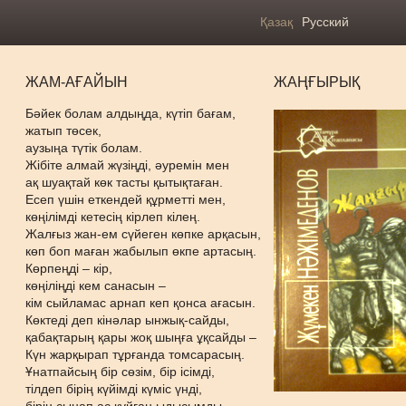
Қазақ
Русский
ЖАМ-АҒАЙЫН
ЖАҢҒЫРЫҚ
Бәйек болам алдыңда, күтіп бағам,
жатып төсек,
аузыңа түтік болам.
Жібіте алмай жүзіңді, әуремін мен
ақ шуақтай көк тасты қытықтаған.
Есеп үшін еткендей құрметті мен,
көңілімді кетесің кірлеп кілең.
Жалғыз жан-ем сүйеген көпке арқасын,
көп боп маған жабылып өкпе артасың.
Көрпеңді – кір,
көңіліңді кем санасын –
кім сыйламас арнап кеп қонса ағасын.
Көктеді деп кінәлар ынжық-сайды,
қабақтарың қары жоқ шыңға ұқсайды –
Күн жарқырап тұрғанда томсарасың.
Ұнатпайсың бір сөзім, бір ісімді,
тілдеп бірің күйімді күміс үнді,