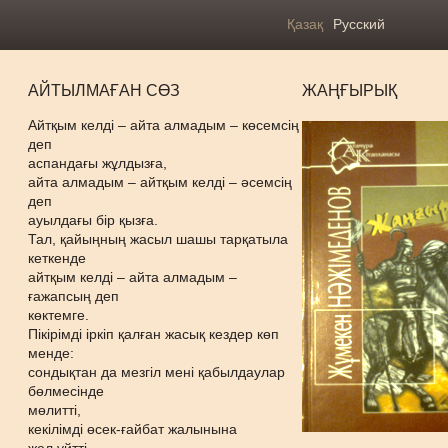
Қазақ
Русский
АЙТЫЛМАҒАН СӨЗ
ЖАҢҒЫРЫҚ
Айтқым келді – айта алмадым – көсемсің
деп
аспандағы жұлдызға,
айта алмадым – айтқым келді – әсемсің
деп
ауылдағы бір қызға.
Тал, қайыңның жасыл шашы тарқатыла
кеткенде
айтқым келді – айта алмадым –
ғажапсың деп
көктемге.
Пікірімді іркіп қалған жасық кездер көп
менде:
сондықтан да мезгіл мені қабылдаулар
бөлмесінде
мөлитті,
кекілімді өсек-ғайбат жалынына