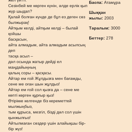
жел үйтті.
Баспа:
Атамұра
Сезінбей ме көрген күнін, әлде ерлік қып
жүр шыдап?
Шыққан
Қалай болған күнде де бұл ез деген сөз
жылы:
2003
былжырақ!
Айтқым келді, айтқым келді – былай
Таралым:
3000
қойшы
Беттер:
278
басқасын,
айта алмадым, айта алмадым асылсың
деп
тасқа асыл –
дәл осында жатыр дейді ел
маңдайыңның
қалың соры – қасқасы.
Айтар ем ғой Жұлдызға мен бағамды,
сене ме оған шын жұлдыз!
Айтар ем ғой сол қызға да – сене ме
көпті көрген құрғыр қыз!
Өтірікке келгенде біз кереметтей
мылжыңбыз,
тым құрыса, мезгіл, бізді дәл сол үшін
қынжылғыз!
Айтылмаған сөздер үшін алайықшы бір-
бір жүз!