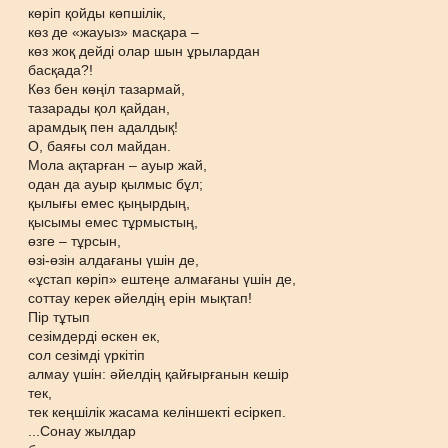
көріп қойды көпшілік,
көз де «жауыз» масқара –
көз жоқ дейді олар шын ұрылардан
басқада?!
Көз бен көңіл тазармай,
тазарады қол қайдан,
арамдық пен адалдық!
О, баяғы сол майдан.
Мола ақтарған – ауыр жай,
одан да ауыр қылмыс бұл;
қылығы емес қыңырдың,
қысымы емес тұрмыстың,
өзге – тұрсын,
өзі-өзін алдағаны үшін де,
«ұстап көріп» ештеңе алмағаны үшін де,
соттау керек әйелдің ерін мықтап!
Пір тұтып
сезімдерді өскен ек,
сол сезімді үркітіп
алмау үшін: әйелдің қайғырғанын кешір
тек,
тек кеңшілік жасама келіншекті есіркеп.
...Сонау жылдар