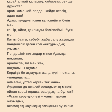
қарай алмай қаласың, қайырым, сен де
дұрыстап,
арам көме-кей-лерден кейде өтесің,
адал нан!
Адам, пәңделігіңмен келіспеймін бүгін
мен,
кешір, әйел, қайғыңды бөліспеймін бүгін
мен.
Қатты батты, себебі, жаба салу жауызды
пәндешілік деген сол жексұрындық
ұғыммен.
Пәндешілік пиғылдар мінсе Адамды
ноқталап,
араласпа, тіл мен жақ,
ноқталыны ақтама.
Көрдіңіз бе ақтаудың жаңа түрін ноқтаны:
«пәндешілік...
алмаған, ұстап көрген тек қана».
Әрқашан да осылай осалдықтың мінезі,
ойлап көрші оңаша: осалдық па бұл өзі?
«Ұстап көру-дің» өзі – жанып тұрған
жауыздық,
асамақ ед жауыздық алақанын ауыз ғып
–