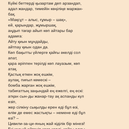
Күйкі беттерді қызартам деп арзандап,
адал жандар, тимейін көңіліңе маржан-
бақ.
«Мақсұт – алыс, ғұмыр – шақ»,
ей, қарындар, жұмыршақ,
аңдып тағар айып көп айтары бар
адамға:
Айту қиын мұндайды,
айтпау қиын одан да.
Көп бақытты үйлерге қайғы әкелді сол
апат,
қара әріппен терілді көп лауазым, көп
атақ.
Қастық еткен жоқ ешкім,
аулақ, пиғыл көмескі –
бомба жарған жоқ ешкім,
табиғаттың заңындай ең ежелгі, ең ескі:
атқан сын-ды жанар-тау ақ аспанды күл
езіп,
жер сілкіну сықылды ерен еді бұл өзі,
өлім де емес жастықты – немене еді бұл
өзі? –
Цивили-за-ци-яның жай кіділік бір мінезі!