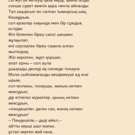
Екі жүз үй әйтеуір қаза көрді, қайғы алды,
сонша сурет жиегін қара лента айналды.
Тал ыңырсып ән салған тымырсық шақ,
Кешқұрым,
сол қазалар хақында мен бір сұмдық
естідім:
Өлі білектен біреу сағат шешкен
жұлқылап,
өлі саусақтан біреу сақина алған
жылтырақ.
Жіп керілген, жұрт қоршап,
апат орны – сол аула
ұшырады деседі ақ сәскеде тонауға.
Мола сыйламағанды кешірмеуші ед ескі
ырым,
сол моланы, тонаушы, жаның неткен
жексұрын,
дір етпеген жүректер, қаның неткен
жексұрын,
«пәндешілік» деген сөз, мәнің неткен
жексұрын!
– Пәндешілік,– деді әйел,–
айтты көрші шал маған,
ұстап көрген жай ғана,