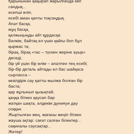
Қарынынан қақырап жарылғанда көп
сандық...
есепші өліп,
есебі аман қапты тоқсаңдық.
Апат басқа,
мұң басқа,
қалжыңыңды айт құрдасқа:
Бәлкім, байтақ ел үшін қайғы боп бұл
қырмас та,
бірақ, бірақ «тас – түскен жеріне ауыр»
деседі,
бір үй үшін бір өлім – апатпен тең есебі;
бір-бір деталь айтады ел бас шайқаса
сырласса –
көзілдірік сау қапты мылжа болған бір
баста;
қар жұлынып қызықтай,
қаңқа біткен қаусап бар
жатқан шақта, әлдекім дүнияуи дау
соққан.
Жыртылған жең, жағаны жеңіп біткен
жауша ақтар: сағат салған білектер...
сақиналы саусақтар...
Жетер!