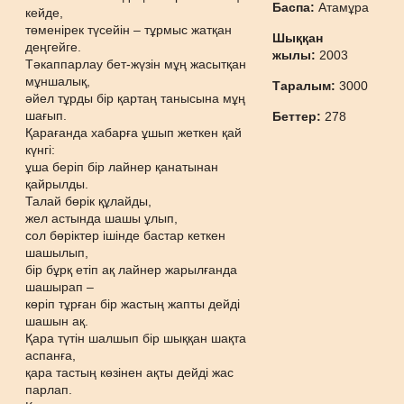
Баспа:
Атамұра
кейде,
төменірек түсейін – тұрмыс жатқан
Шыққан
деңгейге.
жылы:
2003
Тәкаппарлау бет-жүзін мұң жасытқан
мұншалық,
Таралым:
3000
әйел тұрды бір қартаң танысына мұң
шағып.
Беттер:
278
Қарағанда хабарға ұшып жеткен қай
күнгі:
ұша беріп бір лайнер қанатынан
қайрылды.
Талай бөрік құлайды,
жел астында шашы ұлып,
сол бөріктер ішінде бастар кеткен
шашылып,
бір бұрқ етіп ақ лайнер жарылғанда
шашырап –
көріп тұрған бір жастың жапты дейді
шашын ақ.
Қара түтін шалшып бір шыққан шақта
аспанға,
қара тастың көзінен ақты дейді жас
парлап.