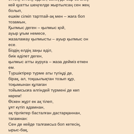
кей қуатты шеңгелде жыртылсаң сен жең
болып,
ешкім сілкіп тартпай-ақ мен – жаға боп
тозамын,
Қылмыс деген – қылмыс қой,
ауыр ұғым немесе,
жазаламау қылмысты – ауыр қылмыс он
есе.
Біздің елдің заңы әділ,
биік әділет деген,
қылмыс атты ауруға – жаза дейміз еткен
ем.
Түршіктірер түрме аты түгіңді де,
бірақ, ал, тоқшылықтан тозып құр,
тоқымынан құлаған
тойымсызға әлгіндей түрмені де көп
көрем!
Өскен жұрт ек ақ тілеп,
ұят күтіп адамнан,
ақ тірліктер басталған дастарқаннан,
тағамнан:
Сен де кейде талғамсыз боп кетесің,
ырыс-бақ,