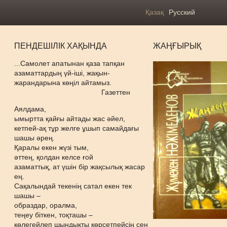
Қазақ
Русский
ПЕНДЕШІЛІК ХАҚЫНДА
ЖАҢҒЫРЫҚ
...Самолет апатынан қаза тапқан
азаматтардың үй-іші, жақын-
жарандарына көңіл айтамыз.
Газеттен
Аялдама,
ымыртта қайғы айтады жас әйел,
кетпей-ақ тұр желге ұшып самайдағы
шашы әрең.
Қаралы екен жүзі тым,
әттең, қолдан келсе ғой
азаматтық, ат үшін бір жақсылық жасар
ең.
Сақалындай текенің сатал екен тек
шашы –
образдар, оралма,
теңеу біткен, тоқташы –
көлегейлеп шындықты көрсетпейсің сен