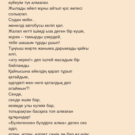
күйеуім түк алмаған.
Жылады әйел мұны айтып қос өкпесі
солықтап.
Содан кейін...
жөнелді автобусы келіп қап.
Жалап кетті ішімді ыза деген бір күшік,
жүрек – тамырды үзердей,
төбе шашым тұрды ұшып!
Тұңғыш мәрте жаныма дарымады қайғы
әлгі,
«ату керек!» деп іштей жасадым бір
байламды.
Қайғысына әйелдің қарап тұрып
қатайдым,
әділдікті мен неге қаталдық деп
атаймын?!
Сенде,
сенде өшім бар,
көзімде улы күлкім бар,
топырақтан басқаға тоя алмаған
құлқындар!
«Бүлінгеннен бүлдірге алма» деген сөз
әділ,
әттең, әттең, әділет, сенің де бар өз әлің: