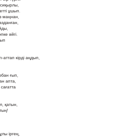
 сиқырлы,
етті ұшып.
з маңнан,
базданған,
йды,
пке әйгі.
лып
-аттап кірді аңдып,
ұрбан ғып,
ан апта,
 сағатта
л, қатын,
тың!
ұлы іргең,