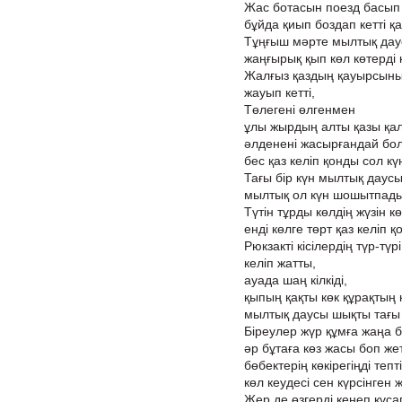
Жас ботасын поезд басып 
бұйда қиып боздап кетті қа
Тұңғыш мәрте мылтық даус
жаңғырық қып көл көтерді к
Жалғыз қаздың қауырсын
жауып кетті,
Төлегені өлгенмен
ұлы жырдың алты қазы қал
әлденені жасырғандай бол
бес қаз келіп қонды сол күн
Тағы бір күн мылтық даусы 
мылтық ол күн шошытпады
Түтін тұрды көлдің жүзін кө
енді көлге төрт қаз келіп қ
Рюкзакті кісілердің түр-түрі
келіп жатты,
ауада шаң кілкіді,
қыпың қақты көк құрақтың кі
мылтық даусы шықты тағы б
Біреулер жүр құмға жаңа б
әр бұтаға көз жасы боп жет
бөбектерің көкірегіңді тепт
көл кеудесі сен күрсінген
Жер де өзгерді кенеп құсап