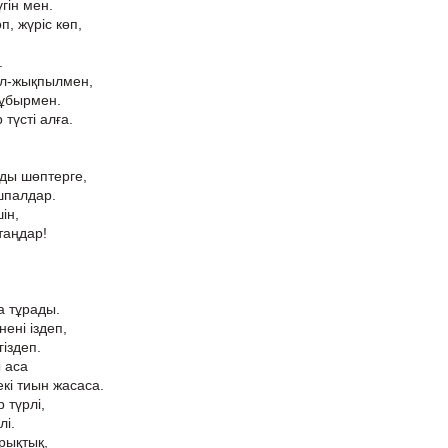
гін мен.
п, жүріс көп,
.
ыл-жықпылмен,
құбырмен.
түсті алға.
ды шөптерге,
шпалдар.
ін,
таңдар!
а тұрады.
ені іздеп,
іздеп.
 аса
кі тиын жасаса.
р түрлі,
лі.
рықтық,