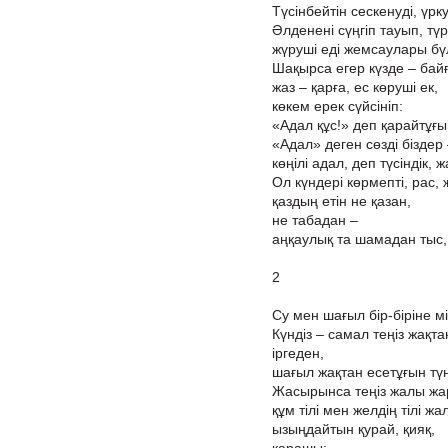
Түсінбейтін сескенуді, үрку
Әлденені сүңгіп тауып, түр
жүруші еді жемсаулары бү
Шақырса егер күзде – байғ
жаз – қарға, ес көруші ек,
көкем ерек сүйсініп:
«Адал құс!» деп қарайтұғы
«Адал» деген сөзді біздер 
көңілі адал, деп түсіндік, 
Ол күндері көрмепті, рас,
қаздың етін не қазан,
не табадан –
аңқаулық та шамадан тыс
2
Су мен шағыл бір-біріне м
Күндіз – самал теңіз жақта
іргеден,
шағыл жақтан есетұғын тү
Жасырынса теңіз жалы жа
құм тілі мен желдің тілі жа
ызыңдайтын қурай, қияқ,