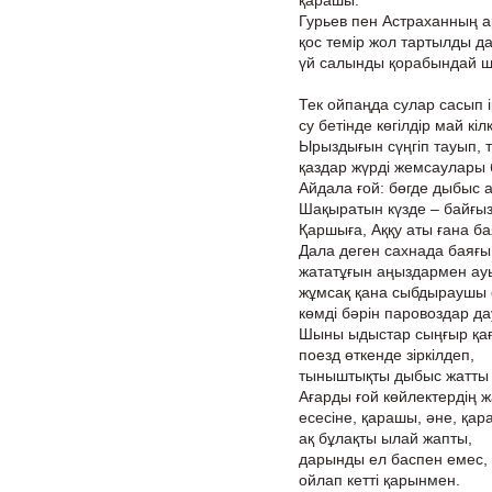
қарашы:
Гурьев пен Астраханның 
қос темір жол тартылды да 
үй салынды қорабындай 
Тек ойпаңда сулар сасып ір
су бетінде көгілдір май кілк
Ырыздығын сүңгіп тауып, т
қаздар жүрді жемсаулары 
Айдала ғой: бөгде дыбыс а
Шақыратын күзде – байғыз,
Қаршыға, Аққу аты ғана ба
Дала деген сахнада баяғы
жататұғын аңыздармен ау
жұмсақ қана сыбдыраушы ед
көмді бәрін паровоздар д
Шыны ыдыстар сыңғыр қа
поезд өткенде зіркілдеп,
тыныштықты дыбыс жатты
Ағарды ғой көйлектердің ж
есесіне, қарашы, әне, қар
ақ бұлақты ылай жапты,
дарынды ел баспен емес,
ойлап кетті қарынмен.