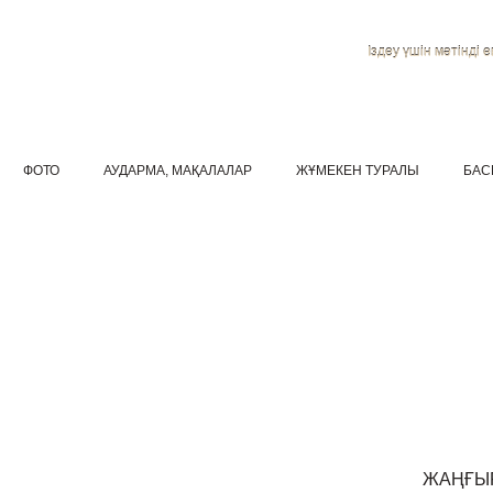
Іздеу үшін мәтінді ен
ФОТО
АУДАРМА, МАҚАЛАЛАР
ЖҰМЕКЕН ТУРАЛЫ
БАС
ЖАҢҒЫ