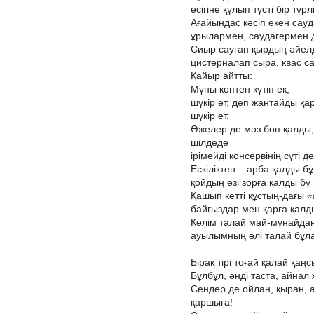
есігіне құлып түсті бір түрлі
Ағайындас кәсіп екен сауд
ұрылармен, саудагермен д
Сиыр сауған қырдың әйел
цистерналап сыра, квас с
Қайыр айтты:
Мұны көптен күтіп ек,
шүкір ет, деп жантайды қар
шүкір ет.
Әжелер де мәз боп қалды,
шілдеде
ірімейді консервінің сүті де
Ескіліктен – арба қалды б
қойдың өзі зорға қалды бұ
Қашып кетті құстың-дағы 
байғыздар мен қарға қалд
Көлім талай май-мұнайда
ауылымның әлі талай бұл
Бірақ тірі тоғай қалай қаң
Бұлбұл, әнді таста, айнал
Сендер де ойлан, қыран, а
қаршыға!