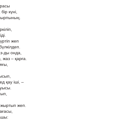
арасы
бір күні,
шырпының.
кіліп,
іді.
үртіп жеп
бүлкілдеп.
з-ды онда,
 жаз – қарға.
яғы,
ысып,
 қау іші, –
ауысы.
ғып,
 жыртып жеп.
ағасы,
ашы: