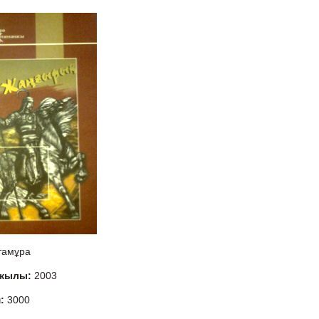
тамұра
 жылы:
2003
м:
3000