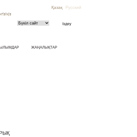
Қазақ
Русский
гізіңіз
ЫЛЫМДАР
ЖАҢАЛЫҚТАР
РЫҚ