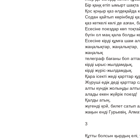
Бір қаңқ етіп ымырт шақта
Қос қоңыр қаз әлдеқайда к
Содан қайтып көрінбеді қа
қаз кеткелі көлі де азған, 
Есесіне поездар көп тоқта
бүгін ол маң қала болды кө
Есесіне кірді құмға шам а
жаңалықтар, жаңалықтар,
жаңалық
телеграф бағаны боп аттап
кірді ырыс-жылдамдық,
кірді жүріс-жылдамдық.
Қара ісекті жеді қарттар қ
Жүруші едік деді қарттар с
алты күндік жолыңды алты
алады екен жүйрік поезд!
Қалды атың,
жүгенді қой, билет сатып а
жақын енді Гурьевің, Алма
3
Құтты болсын қырдың елі, 