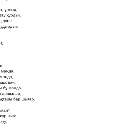
.
а, ұрлық,
ау құрдық.
деріне
аудырдық.
т,
п.
ұ маңда,
 маңда,
«адалы»,
ы бұ маңда.
н аршылар,
ақтары бар шығар.
сыған?
 жаршыға,
ққу,