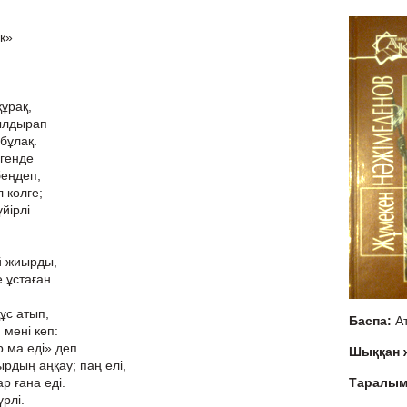
»
құрақ,
ылдырап
 бұлақ.
нгенде
беңдеп,
 көлге;
йірлі
й жиырды, –
 ұстаған
ұс атып,
Баспа:
А
мені кеп:
 ма еді» деп.
Шыққан
дың аңқау; паң елі,
р ғана еді.
Таралы
үрлі.