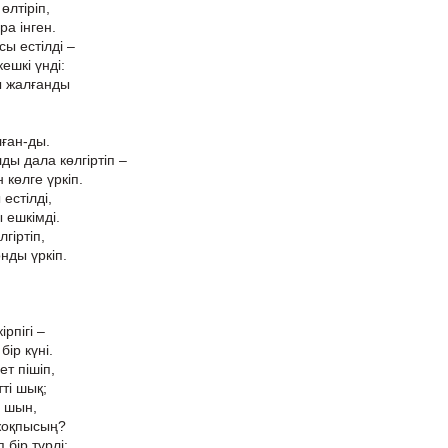
өлтіріп,
ра інген.
ы естілді –
ешкі үнді:
ы жалғанды
ған-ды.
ды дала көлгіртіп –
 көлге үркіп.
естілді,
 ешкімді.
лгіртіп,
онды үркіп.
рпігі –
ір күні.
ет пішіп,
ті шық;
і шын,
 жоқпысың?
 бір түрлі: