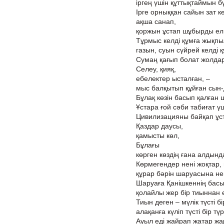
іргең үшін құттықтаймын бү
Ірге орныққан сайын зат кө
ақша санап,
қоржын ұстап шұбырды ел
Тұрмыс келді құмға жықп
газын, суын сүйрей келді 
Сумаң қағып болат жолдар 
Селеу, қияқ,
ебелектер ысталған, –
мыс балқытып құйған сын-
Бұлақ көзін басып қалған 
Ұстара ғой сәби табиғат үш
Цивилизацияны байқап ұс
Қаздар даусы,
қамысты көл,
Бұлағы
көрген көздің ғана алдынд
Көрмегендер нені жоқтар, н
құрар бәрін шаруасына нег
Шаруаға Қанішкеннің басы
қолайлы жер бір тиыннан е
Тиын деген – мүлік түсті бі
алақанға күліп түсті бір түр
Ауыл еді жайрап жатар жа