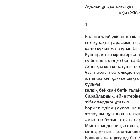
Әуелеп ұшқан алты қаз...
«Қыз Жібек
1
Көл жағалай үкіленген кіл 
сол құрақтың арасымен с
көлге құйып жататұғын бір
Күннің алтын кірпіктері сө
су бетіне көлеңке боп көл
Алты қаз кеп қонатұғын сол
Ұзын мойын бөтелкедей бү
алты қаз кеп қонған шақта
бұйығы
көлдің бей-жай бетін тала
Сарайлардың, әйнектеріне
жібек пердеге ұсатып.
Көрмеп едік аң аулап, не қ
жолаушы жұрт шошытатын 
«мылтық болып, атып алар
Мылтығыңды не қылады қыр
мал қоритын – маялыаяқта
Қаздары да аңқау еді бір т