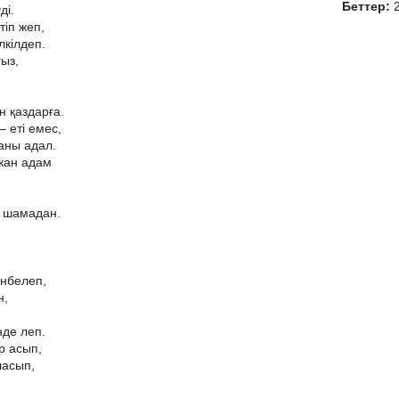
Беттер:
ді.
тіп жеп,
лкілдеп.
ыз,
н қаздарға.
– еті емес,
жаны адал.
 жан адам
, шамадан.
інбелеп,
н,
нде леп.
р асып,
ласып,