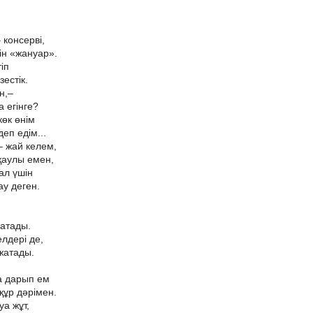
консерві,
ін «жануар».
тіп
естік.
н,–
 егінге?
көк өнім
деп едім...
– жай келем,
қаулы емен,
тал үшін
у деген.
атады.
лдері де,
жатады.
а дарып ем
құр дәрімен.
уа жұт,