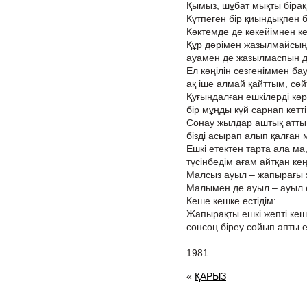
Қымыз, шұбат мықты бірақ
Күтпеген бір қиындықпен б
Көктемде де көкейімнен ке
Құр дәрімен жазылмайсың 
ауамен де жазылмаспын де
Ел көңілін сезгеніммен ба
ақ іше алмай қайттым, сөй
Қуғындалған ешкілерді кө
бір мұңды күй сарнап кетт
Сонау жылдар аштық атты
бізді асырап алып қалған м
Ешкі етектен тарта ала ма,
түсінбедім ағам айтқан ке
Малсыз ауыл – жапырағы 
Малымен де ауыл – ауыл 
Кеше кешке естідім:
Жапырақты ешкі жепті ке
сонсоң біреу сойып апты еш
1981
«
ҚАРЫЗ