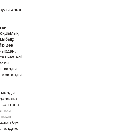
аулы алған:
ған,
 тоқшылық,
 шыбық;
ір дән,
иырдан.
өз көп әлі,
ғалы.
оп қалды:
п мақтанды,–
 малды.
 долдана
 сол ғана.
шкісі
шкісін.
асқан бұл –
с талдың.