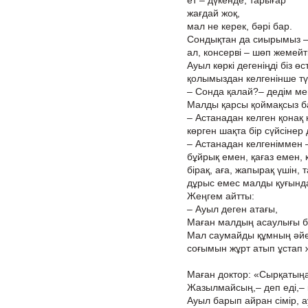
ет – дүкенде, тарығар
жағдай жоқ,
мал не керек, бәрі бар.
Сондықтан да сиырымыз – 
ал, консерві – шөп жемейт
Ауыл көркі дегеніңді біз өс
қолымыздан келгенінше түз
– Сонда қалай?– дедім ме
Малды қарсы қоймақсыз ба
– Астанадан келген қонақ 
көрген шақта бір сүйсінер 
– Астанадан келгеніммен 
бұйрық емен, қағаз емен, 
бірақ, аға, жапырақ үшін, 
дұрыс емес малды қуғында
Жеңгем айтты:
– Ауыл деген атағы,
Маған малдың асаулығы б
Мал саумайды құмның әйе
соғымын жұрт атып ұстап 
Маған доктор: «Сырқатың
Жазылмайсың,– деп еді,– 
Ауыл барып айран сімір, а