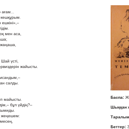
 ағам...
 кешқұрым.
 ешкіні»,–
ідім.
оқ мен аса,
аша;
і жаңаша,
 Шай үсті,
ервиздерін жайысты.
амсандым,–
нан салды.
Баспа:
Ж
деп майысты.
ім,– бұл үйдің?–
Шыққан
жымиды.
п жеңешем:
Таралы
емесең,
Беттер: