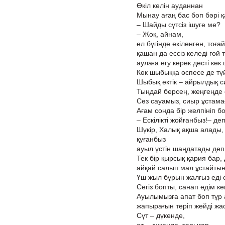
Өкіл келін ауданнан
Мынау ағаң бас боп бәрі қ
– Шайды сүтсіз ішуге ме?
– Жоқ, айнам,
ел бүгінде екіленген, тоғай
қашан да ессіз келеді ғой
аулаға егу керек десті көк
Көк шыбыққа өспесе де түй
Шыбық ектік – айрылдық с
Тыңдай берсең, жеңгеңде с
Сөз сауамыз, сиыр ұстама
Ағам сонда бір желпініп б
– Ескілікті жойғанбыз!– де
Шүкір, Халық ақша алады,
қуғанбыз
ауыл үстін шаңдатады деп
Тек бір қырсық қария бар,
айқай салып мал ұстайтын
Үш жыл бұрын жалғыз еді е
Сегіз бопты, санап едім ке
Ауылымызға апат боп тұр 
жапырағын теріп жейді жа
Сүт – дүкенде,