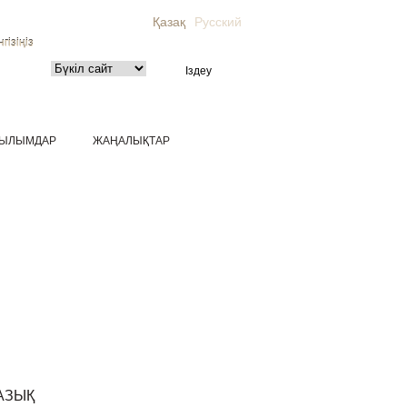
Қазақ
Русский
гізіңіз
ЫЛЫМДАР
ЖАҢАЛЫҚТАР
АЗЫҚ