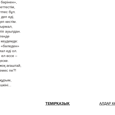
 бәрінен»,
еттестім,
тпес бұл.
деп еді,
п кестім.
уырмал,
тіп ауылдан.
ргенде
і кеудемде:
 «бәледен»
ал еді ол.
 ел өссе –
ңеске.
жоқ ағаштай,
емес пе?!
шқұрым,
кіні...
ТЕМІРҚАЗЫҚ
АЛДАР 