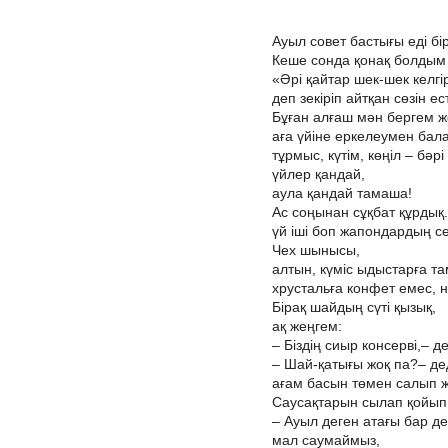
Ауыл совет бастығы еді бір
Кеше сонда қонақ болдым
«Әрі қайтар шек-шек келгір
деп зекіріп айтқан сөзін ест
Бұған алғаш мән бергем ж
аға үйіне еркелеумен бал
тұрмыс, күтім, көңіл – бәр
үйлер қандай,
аула қандай тамаша!
Ас соңынан сұқбат құрдық.
үй іші боп жапондардың с
Чех шынысы,
алтын, күміс ыдыстарға т
хрустальға конфет емес, 
Бірақ шайдың сүті қызық,
ақ жеңгем:
– Біздің сиыр консерві,– 
– Шай-қатығы жоқ па?– дед
ағам басын төмен салып 
Саусақтарын сылап қойы
– Ауыл деген атағы бар д
мал саумаймыз,