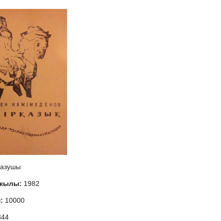
азушы
 жылы:
1982
м:
10000
344