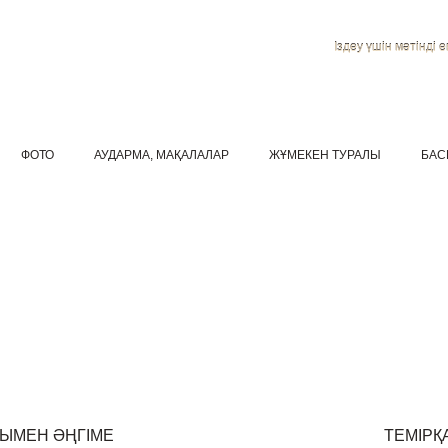
Іздеу үшін мәтінді ен
ФОТО
АУДАРМА, МАҚАЛАЛАР
ЖҰМЕКЕН ТУРАЛЫ
БАС
ҒЫМЕН ӘҢГІМЕ
ТЕМІРҚ