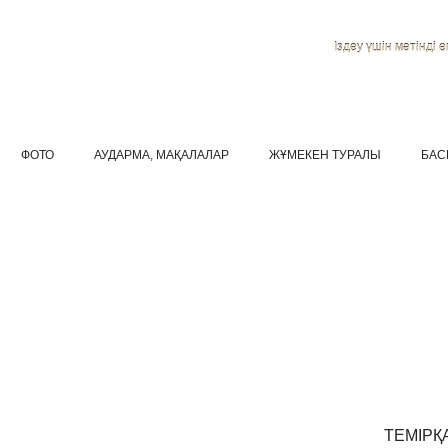
Іздеу үшін мәтінді ен
ФОТО
АУДАРМА, МАҚАЛАЛАР
ЖҰМЕКЕН ТУРАЛЫ
БАС
ТЕМІРҚ