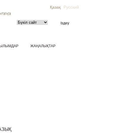
Қазақ
Русский
гізіңіз
ЫЛЫМДАР
ЖАҢАЛЫҚТАР
АЗЫҚ