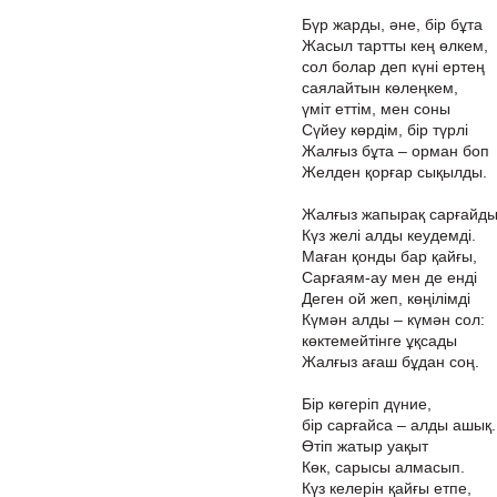
Бүр жарды, әне, бір бұта
Жасыл тартты кең өлкем,
сол болар деп күні ертең
саялайтын көлеңкем,
үміт еттім, мен соны
Сүйеу көрдім, бір түрлі
Жалғыз бұта – орман боп
Желден қорғар сықылды.
Жалғыз жапырақ сарғайды
Күз желі алды кеудемді.
Маған қонды бар қайғы,
Сарғаям-ау мен де енді
Деген ой жеп, көңілімді
Күмән алды – күмән сол:
көктемейтінге ұқсады
Жалғыз ағаш бұдан соң.
Бір көгеріп дүние,
бір сарғайса – алды ашық.
Өтіп жатыр уақыт
Көк, сарысы алмасып.
Күз келерін қайғы етпе,