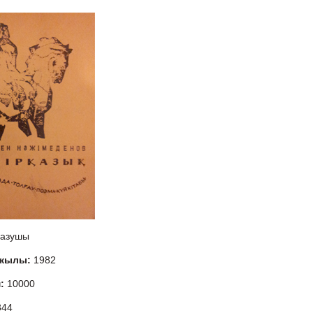
азушы
 жылы:
1982
м:
10000
344