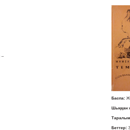
 –
Баспа:
Ж
Шыққан
Таралы
Беттер: