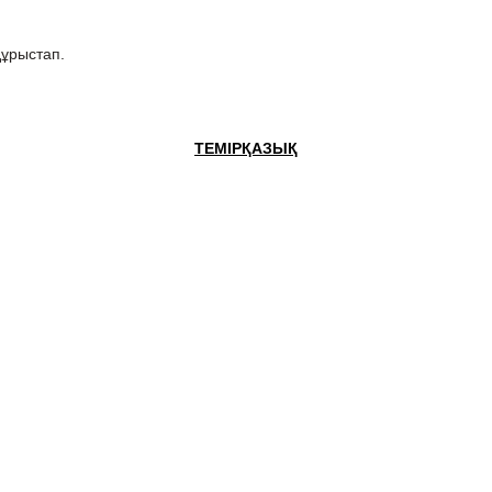
дұрыстап.
ТЕМІРҚАЗЫҚ