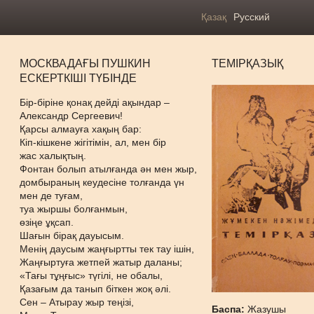
Қазақ
Русский
МОСКВАДАҒЫ ПУШКИН
ТЕМІРҚАЗЫҚ
ЕСКЕРТКІШІ ТҮБІНДЕ
Бір-біріне қонақ дейді ақындар –
Александр Сергеевич!
Қарсы алмауға хақың бар:
Кіп-кішкене жігітімін, ал, мен бір
жас халықтың.
Фонтан болып атылғанда ән мен жыр,
домбыраның кеудесіне толғанда үн
мен де туғам,
туа жыршы болғанмын,
өзіңе ұқсап.
Шағын бірақ дауысым.
Менің даусым жаңғыртты тек тау ішін,
Жаңғыртуға жетпей жатыр даланы;
«Тағы тұңғыс» түгілі, не обалы,
Қазағым да танып біткен жоқ әлі.
Сен – Атырау жыр теңізі,
Баспа:
Жазушы