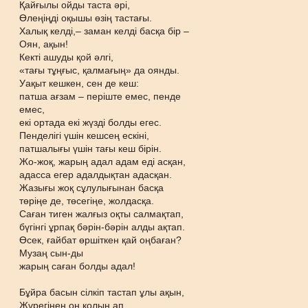
Қайғылы ойды таста әрі,
Өлеңіңді оқышы өзің тастағы.
Халық келді,– заман келді басқа бір –
Оян, ақын!
Кекті ашуды қой әлгі,
«тағы тұңғыс, қалмағың» да оянды.
Уақыт кешкен, сен де кеш:
патша ағзам – періште емес, пенде
емес,
екі ортада екі жүзді болды егес.
Пенделігі үшін кешсең ескіні,
патшалығы үшін тағы кеш бірін.
Жо-жоқ, жарың адал адам еді асқан,
адасса егер адалдықтан адасқан.
Жазығы жоқ сұлулығынан басқа
төріңе де, төсегіңе, жолдасқа.
Саған тиген жалғыз оқты салмақтап,
бүгінгі ұрпақ бәрін-бәрін алды ақтап.
Өсек, ғайбат өршіткен қай оңбаған?
Музаң сын-ды
жарың саған болды адал!
Бұйра басын сілкіп тастап ұлы ақын,
Жүрегінен оң қолын ап,