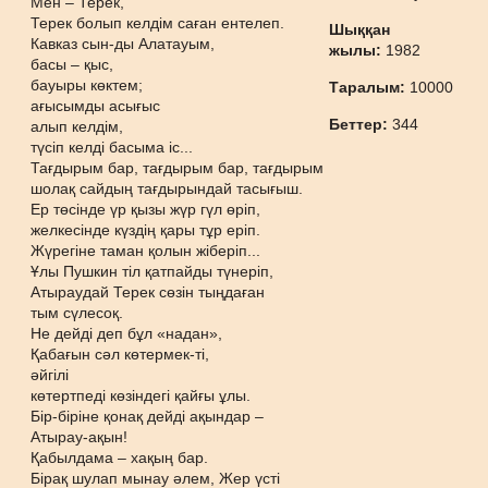
Мен – Терек,
Терек болып келдім саған ентелеп.
Шыққан
Кавказ сын-ды Алатауым,
жылы:
1982
басы – қыс,
бауыры көктем;
Таралым:
10000
ағысымды асығыс
Беттер:
344
алып келдім,
түсіп келді басыма іс...
Тағдырым бар, тағдырым бар, тағдырым
шолақ сайдың тағдырындай тасығыш.
Ер төсінде үр қызы жүр гүл өріп,
желкесінде күздің қары тұр еріп.
Жүрегіне таман қолын жіберіп...
Ұлы Пушкин тіл қатпайды түнеріп,
Атыраудай Терек сөзін тыңдаған
тым сүлесоқ.
Не дейді деп бұл «надан»,
Қабағын сәл көтермек-ті,
әйгілі
көтертпеді көзіндегі қайғы ұлы.
Бір-біріне қонақ дейді ақындар –
Атырау-ақын!
Қабылдама – хақың бар.
Бірақ шулап мынау әлем, Жер үсті