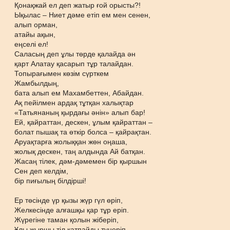
Қонақжай ел деп жатыр ғой орысты?!
Ықылас – Ниет дәме етіп ем мен сенен,
алып орман,
атайы ақын,
еңселі ел!
Саласың деп ұлы төрде қалайда ән
қарт Алатау қасарып тұр талайдан.
Топырағымен көзім сүрткем
Жамбылдың,
бата алып ем Махамбеттен, Абайдан.
Ақ пейілмен ардақ тұтқан халықтар
«Татьянаның қырдағы әнін» алып бар!
Ей, қайраттан, дескен, ұлым қайраттан –
болат пышақ та өткір болса – қайрақтан.
Аруақтарға жолыққан жөн оңаша,
жолық дескен, таң алдында Ай батқан.
Жасаң тілек, дәм-дәмемен бір қыршын
Сен деп келдім,
бір пиғылың білдірші!
Ер төсінде үр қызы жүр гүл өріп,
Желкесінде алғашқы қар тұр еріп.
Жүрегіне таман қолын жіберіп,
Ұлы жыршы тіл қатпайды түнеріп.