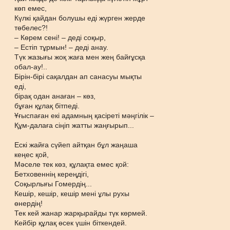
көп емес,
Күлкі қайдан болушы еді жүрген жерде
төбелес?!
– Көрем сені! – деді соқыр,
– Естіп тұрмын! – деді анау.
Түк жазығы жоқ жаға мен жең байғұсқа
обал-ау!..
Бірін-бірі сақалдан ап санасуы мықты
еді,
бірақ одан анаған – көз,
бұған құлақ бітпеді.
Ұғыспаған екі адамның қасіреті мәңгілік –
Құм-далаға сіңіп жатты жаңғырып...
Ескі жайға сүйеп айтқан бұл жаңаша
кеңес қой,
Мәселе тек көз, құлақта емес қой:
Бетховеннің кереңдігі,
Соқырлығы Гомердің...
Кешір, кешір, кешір мені ұлы рухы
өнердің!
Тек кей жанар жарқырайды түк көрмей.
Кейбір құлақ өсек үшін біткендей.