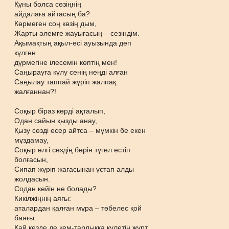
Құны болса сөзіңнің
айдалаға айтасың ба?
Көрмеген соң көзің дым,
Жарты әлемге жауығасың – сезіндім.
Ақымақтың ақыл-есі ауызында деп
күлген
дүрмегіне ілесемін көптің мен!
Саңырауға күлу сенің неңді алған
Саңылау таппай жүріп жалпақ
жалғаннан?!
Соқыр біраз көрді ақталып,
Одан сайын қызды анау,
Қызу сөзді есер айтса – мүмкін бе екен
мұздамау,
Соқыр әлгі сөздің бәрін түгел естіп
болғасын,
Сипап жүріп жағасынан ұстап алды
жолдасын.
Содан кейін не болады?
Кикілжіңнің аяғы:
аталардан қалған мұра – төбелес қой
баяғы.
Қай кезде де кем-тарлыққа күлетін жұрт