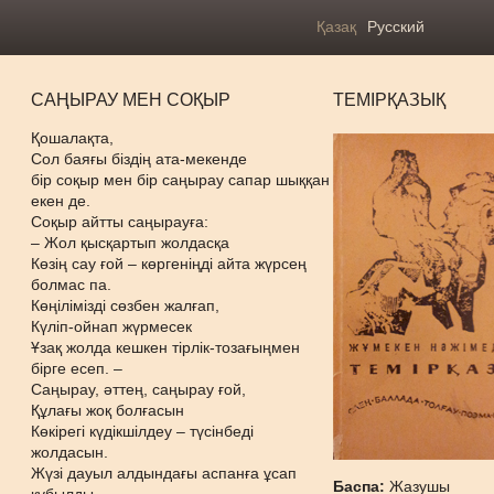
Қазақ
Русский
САҢЫРАУ МЕН СОҚЫР
ТЕМІРҚАЗЫҚ
Қошалақта,
Сол баяғы біздің ата-мекенде
бір соқыр мен бір саңырау сапар шыққан
екен де.
Соқыр айтты саңырауға:
– Жол қысқартып жолдасқа
Көзің сау ғой – көргеніңді айта жүрсең
болмас па.
Көңілімізді сөзбен жалғап,
Күліп-ойнап жүрмесек
Ұзақ жолда кешкен тірлік-тозағыңмен
бірге есеп. –
Саңырау, әттең, саңырау ғой,
Құлағы жоқ болғасын
Көкірегі күдікшілдеу – түсінбеді
жолдасын.
Жүзі дауыл алдындағы аспанға ұсап
Баспа:
Жазушы