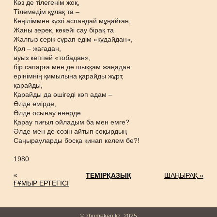
Көз де тілегенім жоқ,
Тілемедім құлақ та –
Көңіліммен күзгі аспандай мұңайған,
Жаны зерек, көкейі сау бірақ та
Жалғыз серік сұрап едім «құдайдан»,
Қол – жағадан,
ауыз кеппей «тобадан»,
бір сапарға мен де шыққам жаңадан:
ерінімнің қимылына қарайды жұрт,
қарайды,
Қарайды да өшігеді көп адам –
Әлде өмірде,
Әлде осынау өнерде
Қарау пиғыл ойладым ба мен емге?
Әлде мен де сөзін айтып соқырдың
Саңырауларды босқа қинап келем бе?!
1980
«
ТЕМІРҚАЗЫҚ
ШАҢЫРАҚ »
ҒҰМЫР ЕРТЕГІСІ
© zhumeken.kz, 2025