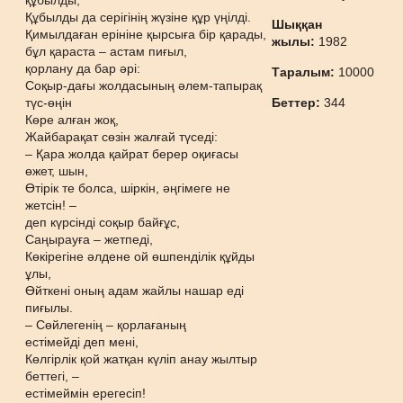
құбылды,
Құбылды да серігінің жүзіне құр үңілді.
Шыққан
Қимылдаған ерініне қырсыға бір қарады,
жылы:
1982
бұл қараста – астам пиғыл,
қорлану да бар әрі:
Таралым:
10000
Соқыр-дағы жолдасының әлем-тапырақ
түс-өңін
Беттер:
344
Көре алған жоқ,
Жайбарақат сөзін жалғай түседі:
– Қара жолда қайрат берер оқиғасы
өжет, шын,
Өтірік те болса, шіркін, әңгімеге не
жетсін! –
деп күрсінді соқыр байғұс,
Саңырауға – жетпеді,
Көкірегіне әлдене ой өшпенділік құйды
ұлы,
Өйткені оның адам жайлы нашар еді
пиғылы.
– Сөйлегенің – қорлағаның
естімейді деп мені,
Көлгірлік қой жатқан күліп анау жылтыр
беттегі, –
естімеймін ерегесіп!