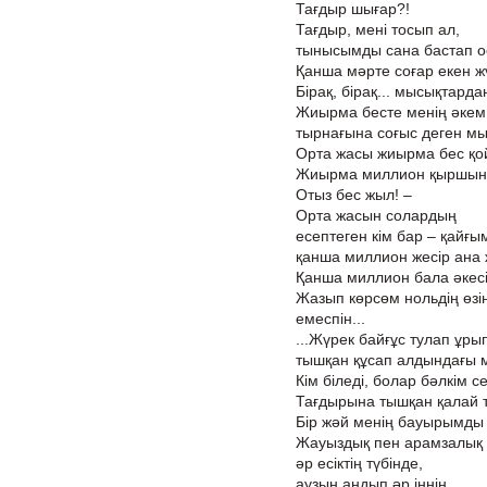
Тағдыр шығар?!
Тағдыр, мені тосып ал,
тынысымды сана бастап о
Қанша мәрте соғар екен ж
Бірақ, бірақ... мысықтар
Жиырма бесте менің әкем 
тырнағына соғыс деген м
Орта жасы жиырма бес қо
Жиырма миллион қыршын 
Отыз бес жыл! –
Орта жасын солардың
есептеген кім бар – қайғы
қанша миллион жесір ана 
Қанша миллион бала әкесіз
Жазып көрсөм нольдің өзін
емеспін...
...Жүрек байғұс тулап ұры
тышқан құсап алдындағы 
Кім біледі, болар бәлкім с
Тағдырына тышқан қалай т
Бір жәй менің бауырымды 
Жауыздық пен арамзалық 
әр есіктің түбінде,
аузын аңдып әр іннің,