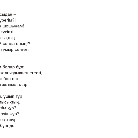
сыдан –
үрегім?!
дан шошынам!
түсіпті
ысықтың.
й сонда оның?!
ғұмыр сөнгелі
м болар бұл:
жалғыздықпен егесті,
 боп өсті –
 жеткізе алар
п, ұшып тұр
мысықтың.
езім құр?
өзіп жүр?
езіп жүр:
бүгінде