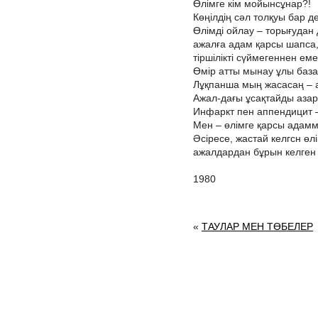
Өлімге кім мойынсұнар?!
Көңілдің сәл толқуы бар 
Өлімді ойлау – торығудан
ажалға адам қарсы шапса,
тіршілікті сүймегеннен еме
Өмір атты мынау ұлы баз
Лұқпанша мың жасасаң – а
Ажал-дағы ұсақтайды азар
Инфаркт пен аппендицит 
Мен – өлімге қарсы адамм
Әсіресе, жастай келгсн өл
ажалдардан бұрын келген 
1980
«
ТАУЛАР МЕН ТӨБЕЛЕР