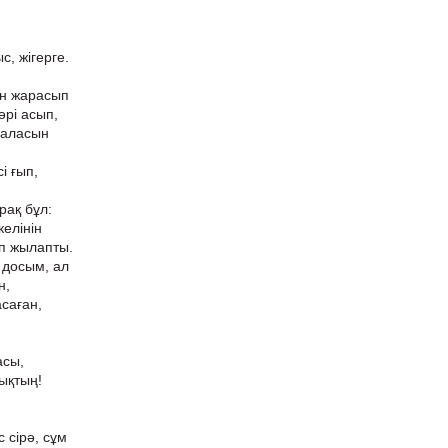
с, жігерге.
ен жарасып
әрі асып,
баласын
і ғып,
рақ бұл:
елінін
еп жылапты.
 досым, ал
н,
саған,
асы,
ықтың!
 сірә, сұм