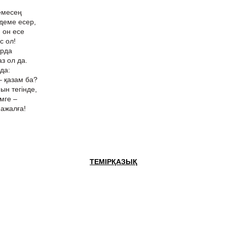
демесең
 деме есер,
 он есе
с ол!
арда
з ол да.
да:
– қазам ба?
ын тегінде,
імге –
ажалға!
ТЕМІРҚАЗЫҚ