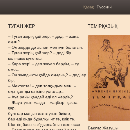
Қазақ
Русский
ТУҒАН ЖЕР
ТЕМІРҚАЗЫҚ
– Туған жерің қай жер, – деді, – жаңа
ақын?
– Ол жерде де аспан мен күн болатын.
– Туған жерің қай жер? – деді бір
келіншек күлегеш,
– Қара жер! – деп жауап бердім, – су
емес.
– Он жылдықты қайда оқыдың? – деді ер
бір,
– Мектепте! – деп толқыдым мен, –
оқытқан-ды өз ісіне ұсталар...
– Ауа райы қандай еді ол жердің?
– Жауатұғын жазда – жаңбыр, қыста –
қар,
бұлттар маңып жататұғын биікте,
бар еді онда бұралқы ит те, киік те.
Шөптің басы сыбдырлайтын жел ессе...
Баспа:
Жазушы