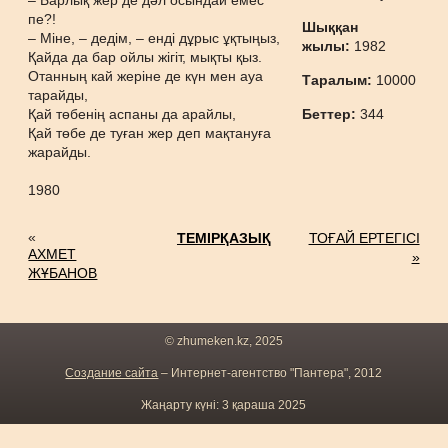
– Барлық жер де дәл осындай емес
пе
Шыққан
– Міне, – дедім, – енді дұрыс ұқтыңыз,
жылы:
1982
Қайда да бар ойлы жігіт, мықты қыз.
Отанның кай жеріне де күн мен ауа
Таралым:
10000
тарайды,
Қай төбенің аспаны да арайлы,
Беттер:
344
Қай төбе де туған жер деп мақтануға
жарайды.
1980
«
ТЕМІРҚАЗЫҚ
ТОҒАЙ ЕРТЕГІСІ
АХМЕТ
»
ЖҰБАНОВ
© zhumeken.kz, 2025
Создание сайта
– Интернет-агентство "Пантера", 2012
Жаңарту күні: 3 қараша 2025