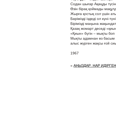
Содан шығар Ақаңды түсін
Өзін бірақ қоймады мақұл
Жырға қостық сол үшін ат
Бәрімізді іздеді ол күні-түні
Бірімізді маңына жақындат
Қазақ жомарт деседі «қиын
«Қиын» бүгін – мықты боп
Мықты адамнан өз басым 
алыс жүрген жақсы ғой си
1967
«
АҢЫЗДАР: НАР ИДІРГЕ