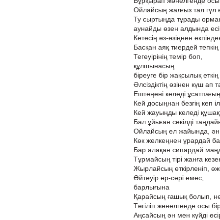
Бұрқырап жөнелгенде осы 
Ойлайсың жалғыз тал гүл ө
Ту сыртыңда тұрады орман
аунайды өзен алдында есіг
Кетесің өз-өзіңнен екпінде
Басқан аяқ тиердей тепкің
Тегеуірінің темір боп,
құлшынасың
біреуге бір жақсылық еткің 
Әлсіздіктің өзінен күш ап т
Ештеңені келеді ұсатпағың
Кей досыңнан безгің кеп іл
Кей жауыңды келеді құшақ
Бал ұйыған секілді таңдай
Ойлайсың ел жайында, ән
Көк желкеңнен ұрардай б
Бар алақан сипардай маң
Тұрмайсың тірі жанға кезек
Жырлайсың өткірленіп, өж
Әйтеуір әр-сәрі емес,
барлығына
Қарайсың ғашық болып, не
Төгіліп жөнелгенде осы бір
Аңсайсың ән мен күйді өсір