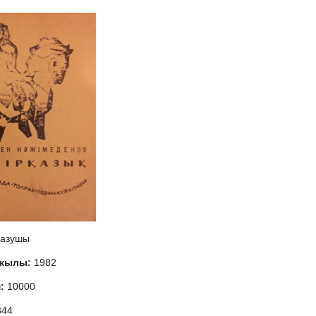
азушы
 жылы:
1982
м:
10000
344