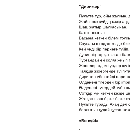
"Дирижер"
Пультте тұр, ойы жалқын,
Жайы жоқ күйдің кәзір аңқ
Шаш жатыр шалқасынан,
батып-шығып
Басына кеткен білем толқ
Саусағы шыққан кезде биік
Кей үнді бір пернеге түйіп
Дүниенің тарқатылған барл
Тұрғандай екі қолға жиып 
Жөнелер әдемі үндер күлі
Таяқша жібергенде тіліп-тіл
Дирижер үбектейді пәре-п
Әлденені тігердей біріктірі
Әлденені түтердей түбіт қ
Сотқар күй кеткен кезде ш
Жатқан шаш бірте-бірте кө
Пультте тұрады Ахаң дәл 
барлығын құдай құсап жеке
«Би күйі»