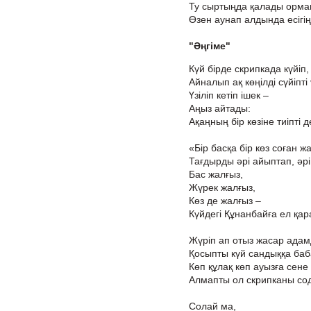
Ту сыртыңда қалады орма
Өзен аунап алдында есігің
"Әңгіме"
Күй бірде скрипкада күйіп,
Айналып ақ көңілді сүйіпті
Үзіліп кетіп ішек –
Аңыз айтады:
Ақаңның бір көзіне тиіпті д
«Бір басқа бір көз соған 
Тағдырды әрі айыптап, әрі
Бас жалғыз,
Жүрек жалғыз,
Көз де жалғыз –
Күйдегі Құнанбайға ел қар
Жүріп ап отыз жасар адамд
Қосыпты күй сандыққа ба
Көп құлақ көп ауызға сене
Алмапты ол скрипканы сод
Солай ма,