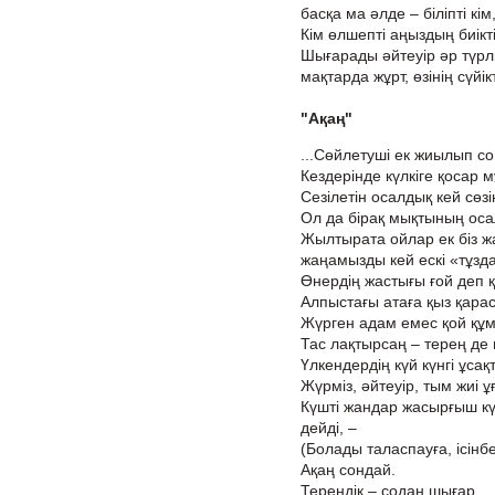
басқа ма әлде – біліпті кім
Кім өлшепті аңыздың биікті
Шығарады әйтеуір әр түрл
мақтарда жұрт, өзінің сүйікт
"Ақаң"
...Сөйлетуші ек жиылып со
Кездерінде күлкіге қосар 
Сезілетін осалдық кей сөзі
Ол да бірақ мықтының оса
Жылтырата ойлар ек біз ж
жаңамызды кей ескі «тұзд
Өнердің жастығы ғой деп 
Алпыстағы атаға қыз қарас
Жүрген адам емес қой құ
Тас лақтырсаң – терең де
Үлкендердің күй күнгі ұса
Жүрміз, әйтеуір, тым жиі ұ
Күшті жандар жасырғыш к
дейді, –
(Болады таласпауға, ісінбе
Ақаң сондай.
Тереңдік – содан шығар,