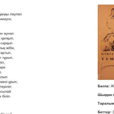
 даңқы лаулап
ымауға.
ын аунап.
 қалқып,
, сарқып.
ық жібін,
тартып.
п тұрып,
іп,
әре
п,
ылып.
екені ұрып,
Баспа:
Ж
теріліп:
осылай
Шыққан
 біліп.
Таралы
Беттер: