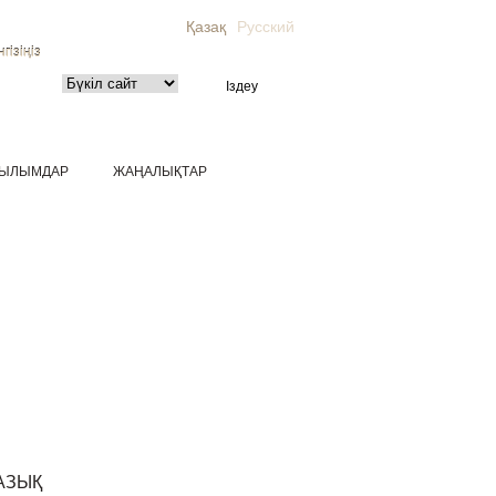
Қазақ
Русский
гізіңіз
ЫЛЫМДАР
ЖАҢАЛЫҚТАР
АЗЫҚ