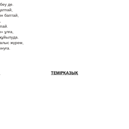
беу де.
датпай,
ын баптай,
,
пай.
» ұлға,
 құйылуда.
алыс жүрем,
ынуға.
Н
ТЕМІРҚАЗЫҚ