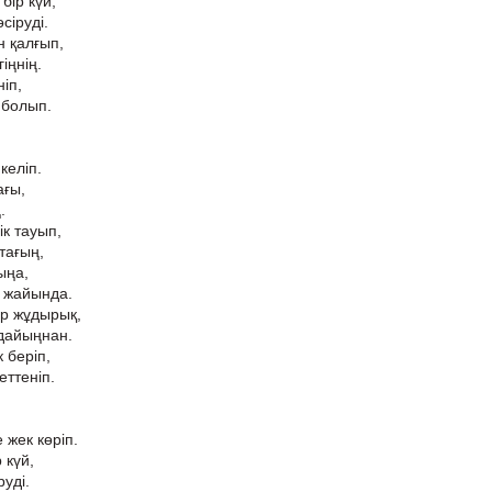
бір күй,
сіруді.
 қалғып,
іңнің.
ніп,
 болып.
келіп.
ағы,
.
ік тауып,
тағың,
ыңа,
 жайында.
ар жұдырық,
дайыңнан.
 беріп,
еттеніп.
 жек көріп.
 күй,
уді.