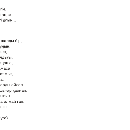
,
гін.
і аңыз
і ұлын...
 шалды бір,
мұңын.
нен,
лдығы.
аңаша,
амаса»
қоямыз,
а.
марды ойлап.
 шығар қайнап.
қтығын
ға алмай ғап.
үшін
уге).