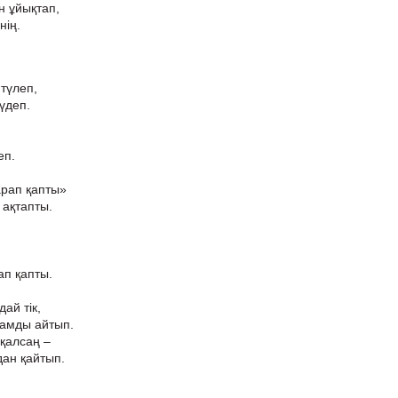
н ұйықтап,
нің.
 түлеп,
 үдеп.
еп.
жарап қапты»
 ақтапты.
ап қапты.
ай тік,
бамды айтып.
 қалсаң –
ан қайтып.