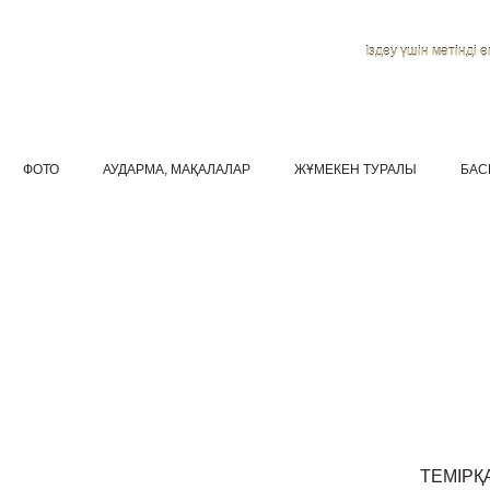
Іздеу үшін мәтінді ен
ФОТО
АУДАРМА, МАҚАЛАЛАР
ЖҰМЕКЕН ТУРАЛЫ
БАС
ТЕМІРҚ