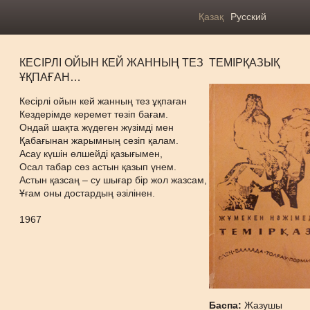
Қазақ
Русский
КЕСІРЛІ ОЙЫН КЕЙ ЖАННЫҢ ТЕЗ
ТЕМІРҚАЗЫҚ
ҰҚПАҒАН…
Кесірлі ойын кей жанның тез ұқпаған
Кездерімде керемет төзіп бағам.
Ондай шақта жүдеген жүзімді мен
Қабағынан жарымның сезіп қалам.
Асау күшін өлшейді қазығымен,
Осал табар сөз астын қазып үнем.
Астын қазсаң – су шығар бір жол жазсам,
Ұғам оны достардың әзілінен.
1967
Баспа:
Жазушы