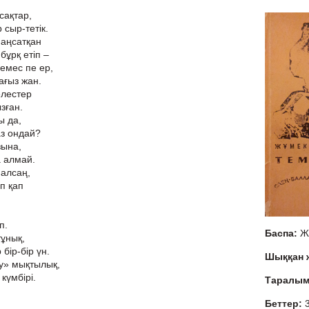
сақтар,
 сыр-тетік.
 аңсатқан
бұрқ етіп –
 емес пе ер,
ағыз жан.
елестер
ызған.
ы да,
аз ондай?
зына,
а алмай.
 алсаң,
іп қап
п.
Баспа:
Ж
тұнық,
бір-бір үн.
Шыққан
у» мықтылық,
күмбірі.
Таралы
Беттер: