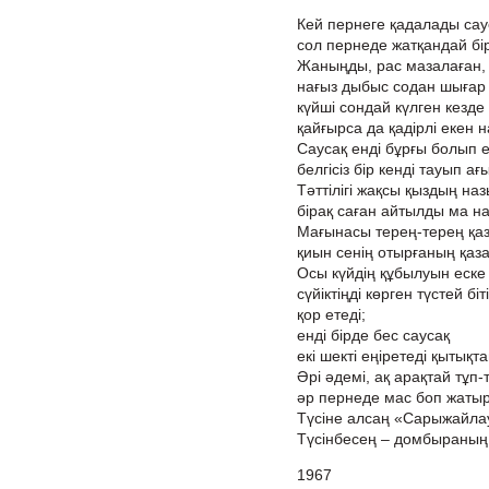
Кей пернеге қадалады сау
сол пернеде жатқандай бір
Жаныңды, рас мазалаған,
нағыз дыбыс содан шығар 
күйші сондай күлген кезде
қайғырса да қадірлі екен н
Саусақ енді бұрғы болып 
белгісіз бір кенді тауып ағ
Тәттілігі жақсы қыздың наз
бірақ саған айтылды ма н
Мағынасы терең-терең қа
қиын сенің отырғаның қаз
Осы күйдің құбылуын еске
сүйіктіңді көрген түстей біт
қор етеді;
енді бірде бес саусақ
екі шекті еңіретеді қытықта
Әрі әдемі, ақ арақтай тұп-
әр пернеде мас боп жатыр 
Түсіне алсаң «Сарыжайла
Түсінбесең – домбыраның 
1967