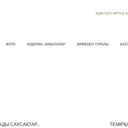
Іздеу үшін мәтінді ен
ФОТО
АУДАРМА, МАҚАЛАЛАР
ЖҰМЕКЕН ТУРАЛЫ
БАС
ДЫ САУСАҚТАР...
ТЕМІРҚ