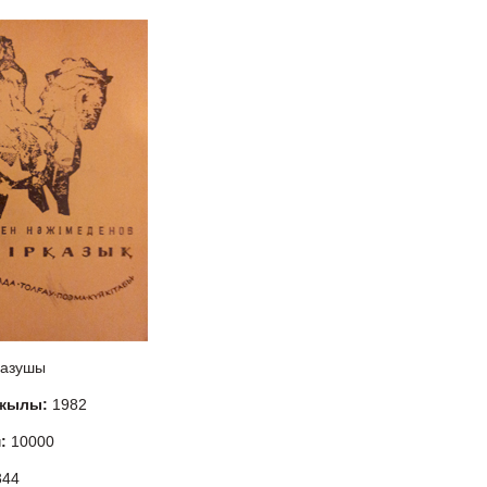
азушы
 жылы:
1982
м:
10000
344