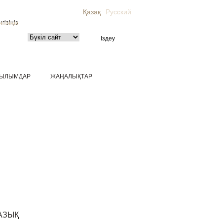
Қазақ
Русский
гізіңіз
ЫЛЫМДАР
ЖАҢАЛЫҚТАР
АЗЫҚ