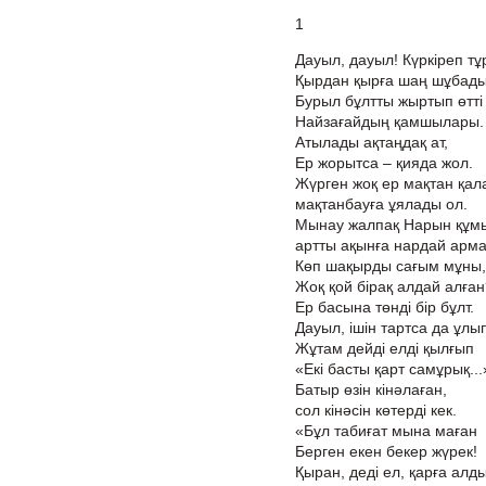
1
Дауыл, дауыл! Күркіреп тұ
Қырдан қырға шаң шұбады
Бурыл бұлтты жыртып өтті
Найзағайдың қамшылары.
Атылады ақтаңдақ ат,
Ер жорытса – қияда жол.
Жүрген жоқ ер мақтан қал
мақтанбауға ұялады ол.
Мынау жалпақ Нарын құм
артты ақынға нардай арма
Көп шақырды сағым мұны,
Жоқ қой бірақ алдай алған
Ер басына төнді бір бұлт.
Дауыл, ішін тартса да ұлы
Жұтам дейді елді қылғып
«Екі басты қарт самұрық...
Батыр өзін кінәлаған,
сол кінәсін көтерді кек.
«Бұл табиғат мына маған
Берген екен бекер жүрек!
Қыран, деді ел, қарға алд