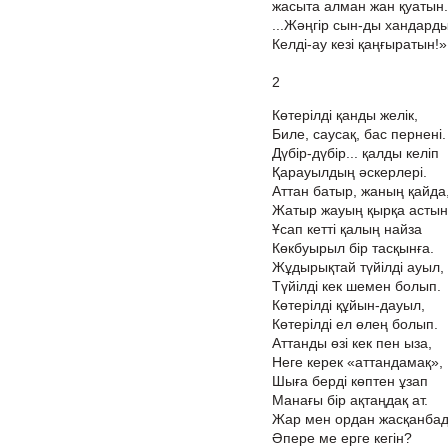
жасыта алман жан қуатын.
...Жәңгір сын-ды хандард
Келді-ау кезі қаңғыратын!»
2
Көтерілді қанды желік,
Биле, саусақ, бас пернені.
Дүбір-дүбір... қалды келіп
Қарауылдың әскерлері.
Аттан батыр, жаның қайда
Жатыр жауың қырқа астын
Ұсап кетті қалың найза
Көкбуырыл бір тасқынға.
Жұдырықтай түйілді ауыл,
Түйілді кек шемен болып.
Көтерілді құйын-дауыл,
Көтерілді ел өлең болып.
Аттанды өзі кек пен ыза,
Неге керек «аттандамақ»,
Шыға берді көптен ұзап
Манағы бір ақтаңдақ ат.
Жар мен ордан жасқанбад
Әпере ме ерге кегін?