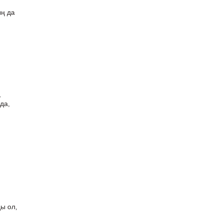
ың да
,
да,
ы ол,