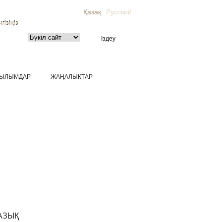
Қазақ
Русский
гізіңіз
ЫЛЫМДАР
ЖАҢАЛЫҚТАР
АЗЫҚ