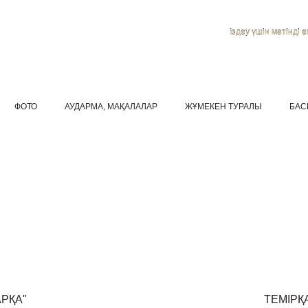
Іздеу үшін мәтінді ен
ФОТО
АУДАРМА, МАҚАЛАЛАР
ЖҰМЕКЕН ТУРАЛЫ
БАС
РҚА"
ТЕМІРҚ