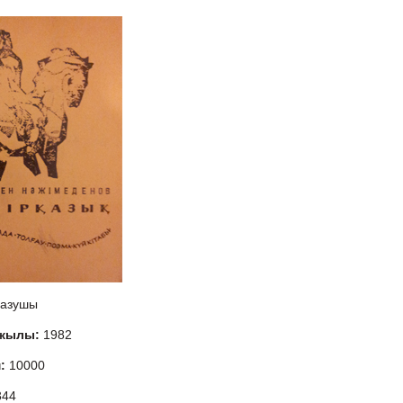
азушы
 жылы:
1982
м:
10000
344