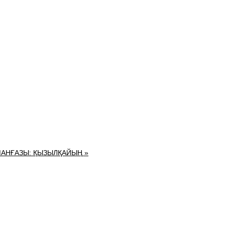
МАНҒАЗЫ: ҚЫЗЫЛҚАЙЫҢ »