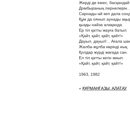
Жерді де емес, басқандай
Домбыраның пернелерін..
Сарнады-ай кеп дала сонд
Құм да оянып аунады ақы
қызды найза алақанда.
Ер тіл қатты жауға батыл:
«Қайт, қайт, қайт, қайт!»
Дауыл, дауыл!... Ағала шаң
Жалба-жұлба көрінді иық.
Қолдар жүрді жағада сан.
Ел тіл қатты кегін жиып:
«Қайт, қайт, қайт, қайт!»
1963, 1982
«
ҚҰРМАНҒАЗЫ: АЛАТАУ