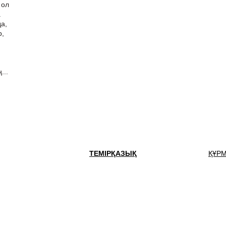
 ол
.
а,
р,
...
ТЕМІРҚАЗЫҚ
ҚҰР