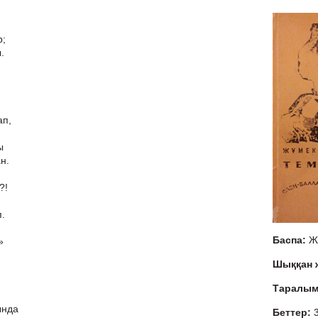
р;
.
ап,
ы
н.
?!
п.
Баспа:
Ж
»
Шыққан
Таралы
ында
Беттер: