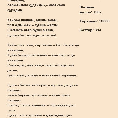
шыдадың,
бермейтінін құдайдың– неге ғана
Шыққан
сұрадың.
жылы:
1982
Қайран шешем, аяулы анам,
Таралым:
10000
тісті едім мен – тұмша жапты.
Салмаса егер бұғау маған,
Беттер:
344
бұлқынбас ем мұнша қатты!
Қайғырма, ана, серттемін – бал берсе де
айныман,
Күйім болар шерткенім – жан берсе де
айныман.
Суық едім, жан ана,– тыншытпады күй
деген,
туып едім далада – өсіп келем түрмеде;
бұлқынбасам қаттырақ – мүшем де ұйып
барады,
ханға бермес қолымды – кісен қиып
барады,
Жылау салса жаныма – торыққаны деп
түсін,
бұғау салса қолыма – қорыққаны деп