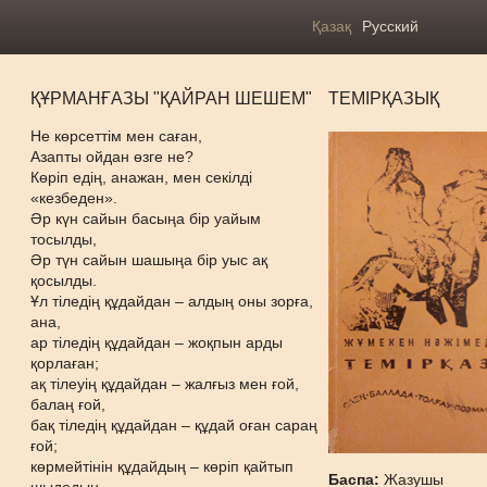
Қазақ
Русский
ҚҰРМАНҒАЗЫ "ҚАЙРАН ШЕШЕМ"
ТЕМІРҚАЗЫҚ
Не көрсеттім мен саған,
Азапты ойдан өзге не?
Көріп едің, анажан, мен секілді
«кезбеден».
Әр күн сайын басыңа бір уайым
тосылды,
Әр түн сайын шашыңа бір уыс ақ
қосылды.
Ұл тіледің құдайдан – алдың оны зорға,
ана,
ар тіледің құдайдан – жоқпын арды
қорлаған;
ақ тілеуің құдайдан – жалғыз мен ғой,
балаң ғой,
бақ тіледің құдайдан – құдай оған сараң
ғой;
көрмейтінін құдайдың – көріп қайтып
Баспа:
Жазушы