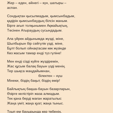
Жер – еден, әйнегі – күн, шатыры –
аспан.
Сондықтан қысылмадым, қымсынбадым,
қадірін қымсынбаудың білсін жаным.
Бірге ағып толқынымен Ақжайықтың,
Төсінен Атыраудың сусындадым.
Ала үйрек айдынымда жүзді, міне,
Шылбырын бір сәйгүлік үзді, міне,
Бұлт болып ойнақтасам көк жүзінде
Көз жасым тамар енді түз гүліне!
Мен енді сізді күйге жүздіремін,
Жас құсым балақ бауын үзді менің.
Тер шықса маңдайымнан,
білектен – күш
Мінеки, біздің бақыт, біздің өмір!
Байлықтың бақша-бауын базарларын,
Әзірге келістіріп жаза алмадым.
Тек қана берді маған жаратылыс
Жаңа үміт, жаңа қуат, жаңа тыныс.
Туып ем бауырында кер төбенің,