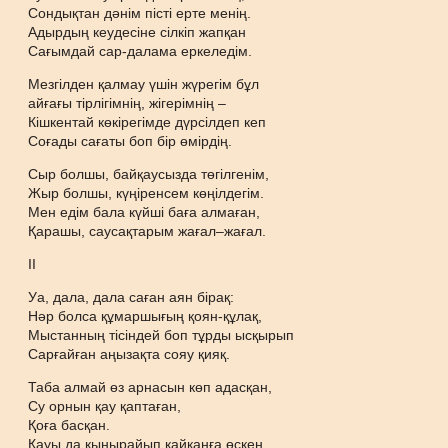
Сондықтан дәнім пісті ерте менің.
Адырдың кеудесіне сілкіп жапқан
Сағымдай сар-далама еркеледім.
Мезгілден қалмау үшін жүрегім бұл
айғағы тірлігімнің, жігерімнің –
Кішкентай көкірегімде дүрсілдеп кеп
Соғады сағаты боп бір өмірдің.
Сыр болшы, байқаусызда төгілгенім,
Жыр болшы, күңіренсем көңілдегім.
Мен едім бала күйші баға алмаған,
Қарашы, саусақтарым жағал–жағал.
ІІ
Уа, дала, дала саған аян бірақ:
Нәр болса құмаршығың қоян-құлақ,
Мыстанның тісіндей боп тұрды ысқырып
Сарғайған аңызақта сояу қияқ.
Таба алмай өз арнасын көп адасқан,
Су орнын қау қаптаған,
Қоға басқан.
Қауы да қыңырайып қайқаңға өскен