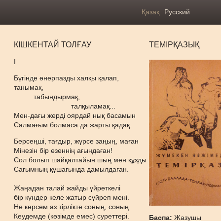
Қазақ
Русский
КІШКЕНТАЙ ТОЛҒАУ
ТЕМІРҚАЗЫҚ
І
Бүгінде өнерпазды халқы қалап,
танымақ,
табындырмақ,
талқыламақ...
Мен-дағы жерді оярдай нық басамын
Салмағым болмаса да жарты қадақ.
Берсеңші, тағдыр, жүрсе заңың, маған
Мінезін бір өзеннің ағындаған!
Сол болып шайқалтайын шың мен құзды
Сағымның құшағында дамылдаған.
Жаңадан талай жайды үйреткелі
бір күндер келе жатыр сүйреп мені.
Не көрсем аз тірлікте соның, соның
Кеудемде (көзімде емес) суреттері.
Баспа:
Жазушы