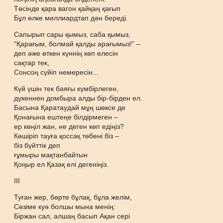
Төсінде қара вагон қайқаң қағып
Бұл өлке миллиардтап дән береді.
Сапырып сары қымыз, саба қымыз,
“Қарағым, болмай қалды арағымыз!” –
деп әже өткен күннің көп елесін
сақтар тек,
Сонсоң сүйіп немересін...
Күй үшін тек баяғы күмбірлеген,
дүкеннен домбыра алды бір-бірден ел.
Басына Қаратаудай мұң шөксе де
Қонағына ештеңе білдірмеген –
ер көңіл жан, не деген көп едіңіз?
Көшіріп тауға қоссақ төбені біз –
біз бүйттік деп
ғұмыры мақтанбайтын
Қоңыр ел Қазақ елі дегеніңіз.
III
Туған жер, бөрте бұлақ, бұла желім,
Сөзіме куә болшы мына менің:
Біржан сал, алшаң басып Ақан сері