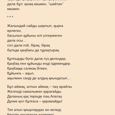
дала бұл: қазақ көшкен, “шайтан”
көшкен.
* * *
Жалындай сайды шарпып, қырға
өрлеген,
басылып құйыны әлі үлгермеген
дала осы...
сол дала ғой, бірақ, бірақ
бүгінде қаңбағы да тұрақтырақ.
Құлпырды бүгін дала-түз дегендер,
Қаңбақ пен құйынды енді іздемеңдер.
Қаңбаққа салмақ біткен,
Құйынға – ақыл,
ақылмен сөзді де алдық қиындатып...
Бұл аймақ, алтын аймақ – таң арайлы
Желпиді самалымен қарағайды.
Даланың қақ төрінде паң Алатау
Дүние қол бұлғаса – қарамайды!
Тек алыс-қиырлардан ән келеді,
Көңілің аңсағанда әлденені.