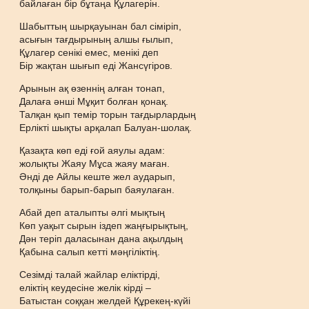
байлаған бір бұтаңа Құлагерін.
Шабыттың шырқауынан бал сіміріп,
асығын тағдырының алшы ғылып,
Құлагер сенікі емес, менікі деп
Бір жақтан шығып еді Жансүгіров.
Арынын ақ өзеннің алған тонап,
Далаға әнші Мұқит болған қонақ.
Талқан қып темір торын тағдырлардың
Ерлікті шықты арқалап Балуан-шолақ.
Қазақта көп еді ғой аяулы адам:
жолықты Жаяу Мұса жаяу маған.
Әнді де Айлы кеште жел аударып,
толқыны барып-барып баяулаған.
Абай деп аталыпты әлгі мықтың
Көп уақыт сырын іздеп жаңғырықтың,
Дән теріп даласынан дана ақылдың
Қабына салып кетті мәңгіліктің.
Сезімді талай жайлар еліктірді,
еліктің кеудесіне желік кірді –
Батыстан соққан желдей Құрекең-күйі