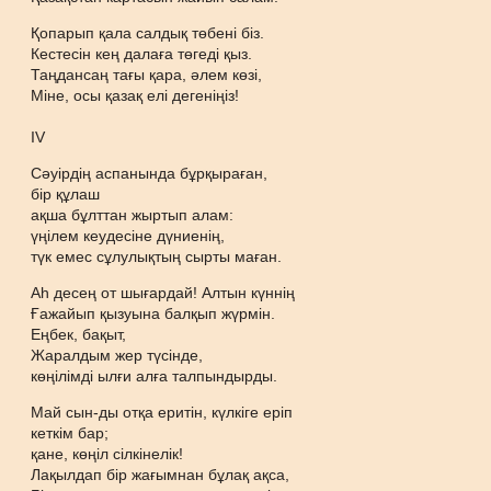
Қопарып қала салдық төбені біз.
Кестесін кең далаға төгеді қыз.
Таңдансаң тағы қара, әлем көзі,
Міне, осы қазақ елі дегеніңіз!
IV
Сәуірдің аспанында бұрқыраған,
бір құлаш
ақша бұлттан жыртып алам:
үңілем кеудесіне дүниенің,
түк емес сұлулықтың сырты маған.
Аһ десең от шығардай! Алтын күннің
Ғажайып қызуына балқып жүрмін.
Еңбек, бақыт,
Жаралдым жер түсінде,
көңілімді ылғи алға талпындырды.
Май сын-ды отқа еритін, күлкіге еріп
кеткім бар;
қане, көңіл сілкінелік!
Лақылдап бір жағымнан бұлақ ақса,