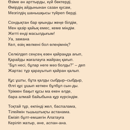
Өзіме ән арттырды, күй бөктерді,
Өмірдің айдынынан сазан қусам,
Мезгілдің шанышқысы түйреп берді.
Сондықтан бар қиынды жеңе білдім,
Мен қазір қайық емес, кеме міндім.
Жетті енді масылдығым!
Уа, замана
Кел, өзің желкені бол өлеңімнің?
Селкілдеп сеңсең өзен қайраңда ағып,
Қарайды жағалауға жайраң қағып.
“Бұл несі, бұлар неге мәз болды?” – деп
Жартас тұр қарауытып қайран қалып.
Құс ұшты, бұта қалды сыбдыр–сыбдыр,
Әлгі құс ұшып кеткен бұлбұл сын-ды.
Үріккен бақыт құсы ма екен әлде,
бара алмай байыбына құр күрсіндім.
Тоқтай тұр, екпінді жел, баспалама,
Тілеймін тьшыштықты астанама.
Емізіп бұлт-емшегін Алатауға
Керіліп жатыр, әне, аспан-ана.