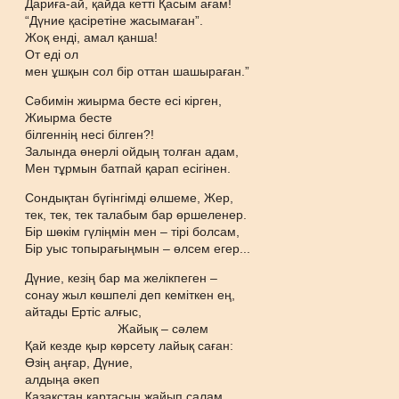
Дариға-ай, қайда кетті Қасым ағам!
“Дүние қасіретіне жасымаған”.
Жоқ енді, амал қанша!
От еді ол
мен ұшқын сол бір оттан шашыраған.”
Сәбимін жиырма бесте есі кірген,
Жиырма бесте
білгеннің несі білген?!
Залында өнерлі ойдың толған адам,
Мен тұрмын батпай қарап есігінен.
Сондықтан бүгінгімді өлшеме, Жер,
тек, тек, тек талабым бар өршеленер.
Бір шөкім гүліңмін мен – тірі болсам,
Бір уыс топырағыңмын – өлсем егер...
Дүние, кезің бар ма желікпеген –
сонау жыл көшпелі деп кеміткен ең,
айтады Ертіс алғыс,
Жайық – сәлем
Қай кезде қыр көрсету лайық саған:
Өзің аңғар, Дүние,
алдыңа әкеп
Қазақстан картасын жайып салам.