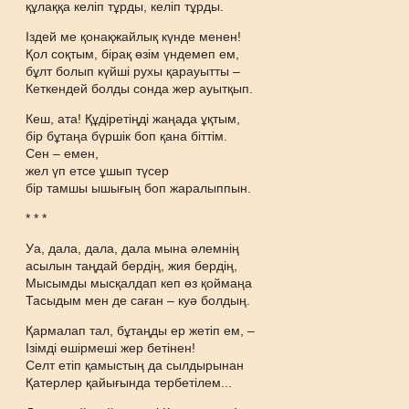
құлаққа келіп тұрды, келіп тұрды.
Іздей ме қонақжайлық күнде менен!
Қол соқтым, бірақ өзім үндемеп ем,
бұлт болып күйші рухы қарауытты –
Кеткендей болды сонда жер ауытқып.
Кеш, ата! Құдіретіңді жаңада ұқтым,
бір бұтаңа бүршік боп қана біттім.
Сен – емен,
жел үп етсе ұшып түсер
бір тамшы ышығың боп жаралыппын.
* * *
Уа, дала, дала, дала мына әлемнің
асылын таңдай бердің, жия бердің,
Мысымды мысқалдап кеп өз қоймаңа
Тасыдым мен де саған – куә болдың.
Қармалап тал, бұтаңды ер жетіп ем, –
Ізімді өшірмеші жер бетінен!
Селт етіп қамыстың да сылдырынан
Қатерлер қайығында тербетілем...