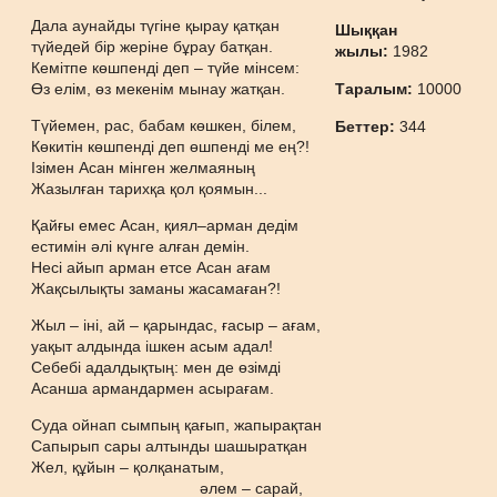
Дала аунайды түгіне қырау қатқан
Шыққан
түйедей бір жеріне бұрау батқан.
жылы:
1982
Кемітпе көшпенді деп – түйе мінсем:
Өз елім, өз мекенім мынау жатқан.
Таралым:
10000
Түйемен, рас, бабам көшкен, білем,
Беттер:
344
Көкитін көшпенді деп өшпенді ме ең?!
Ізімен Асан мінген желмаяның
Жазылған тарихқа қол қоямын...
Қайғы емес Асан, қиял–арман дедім
естимін әлі күнге алған демін.
Несі айып арман етсе Асан ағам
Жақсылықты заманы жасамаған?!
Жыл – іні, ай – қарындас, ғасыр – ағам,
уақыт алдында ішкен асым адал!
Себебі адалдықтың: мен де өзімді
Асанша армандармен асырағам.
Суда ойнап сымпың қағып, жапырақтан
Сапырып сары алтынды шашыратқан
Жел, құйын – қолқанатым,
әлем – сарай,