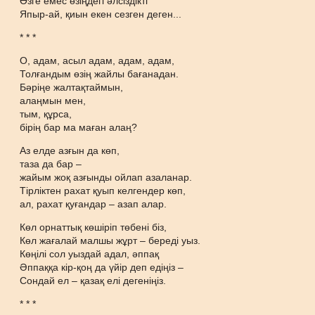
Өзге емес өзіңдегі әлсіздікті
Япыр-ай, қиын екен сезген деген...
* * *
О, адам, асыл адам, адам, адам,
Толғандым өзің жайлы бағанадан.
Бәріңе жалтақтаймын,
алаңмын мен,
тым, құрса,
бірің бар ма маған алаң?
Аз елде азғын да көп,
таза да бар –
жайым жоқ азғынды ойлап азаланар.
Тірліктен рахат қуып келгендер көп,
ал, рахат қуғандар – азап алар.
Көл орнаттық көшіріп төбені біз,
Көл жағалай малшы жұрт – береді уыз.
Көңілі сол уыздай адал, әппақ
Әппаққа кір-қоң да үйір деп едіңіз –
Сондай ел – қазақ елі дегеніңіз.
* * *