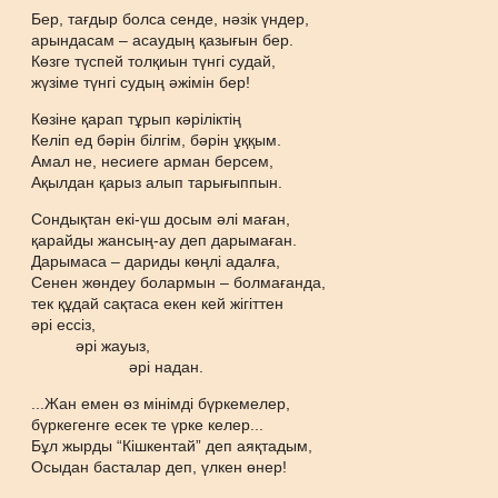
Бер, тағдыр болса сенде, нәзік үндер,
арындасам – асаудың қазығын бер.
Көзге түспей толқиын түнгі судай,
жүзіме түнгі судың әжімін бер!
Көзіне қарап тұрып кәріліктің
Келіп ед бәрін білгім, бәрін ұққым.
Амал не, несиеге арман берсем,
Ақылдан қарыз алып тарығыппын.
Сондықтан екі-үш досым әлі маған,
қарайды жансың-ау деп дарымаған.
Дарымаса – дариды көңлі адалға,
Сенен жөндеу болармын – болмағанда,
тек құдай сақтаса екен кей жігіттен
әрі ессіз,
әрі жауыз,
әрі надан.
...Жан емен өз мінімді бүркемелер,
бүркегенге есек те үрке келер...
Бұл жырды “Кішкентай” деп аяқтадым,
Осыдан басталар деп, үлкен өнер!