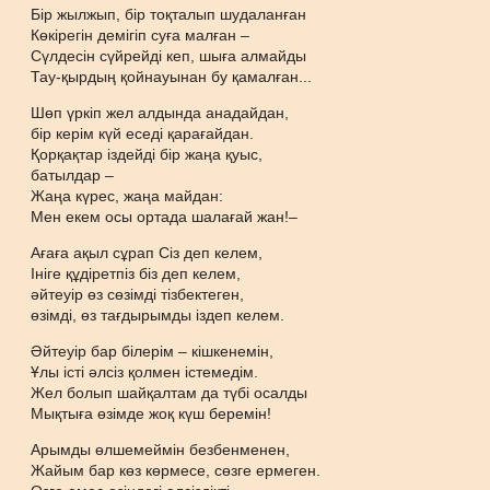
Бір жылжып, бір тоқталып шудаланған
Көкірегін демігіп суға малған –
Сүлдесін сүйрейді кеп, шыға алмайды
Тау-қырдың қойнауынан бу қамалған...
Шөп үркіп жел алдында анадайдан,
бір керім күй еседі қарағайдан.
Қорқақтар іздейді бір жаңа қуыс,
батылдар –
Жаңа күрес, жаңа майдан:
Мен екем осы ортада шалағай жан!–
Ағаға ақыл сұрап Сіз деп келем,
Ініге құдіретпіз біз деп келем,
әйтеуір өз сөзімді тізбектеген,
өзімді, өз тағдырымды іздеп келем.
Әйтеуір бар білерім – кішкенемін,
Ұлы істі әлсіз қолмен істемедім.
Жел болып шайқалтам да түбі осалды
Мықтыға өзімде жоқ күш беремін!
Арымды өлшемеймін безбенменен,
Жайым бар көз көрмесе, сөзге ермеген.