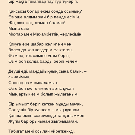
Бір жақта тәкаппар тау түр түнеріп.
Қайсысы болар екем сонда осының?
Әзірше алдым жай бір пенде есімін.
Жо, жоқ-жоқ, жаман болман!
Мына өзім
Мұхтар мен Махамбеттің жерлесімін!
Қиқуға ере шабар желікпе емен,
болса да көп кездерім еліктеген.
Өзімше, тек өзімше ұғам бәрін,
Өзім боп қолда барды беріп келем.
Деуші еді, маңдайыңның сына бағын, –
сынаймын,
Сонсоң өзім сыналамын.
Өзге боп күлгенімнен әртіс құсап
Мың артық өзім болып жылағаным.
Бір ымырт беріп кеткен мұңды маған,
Сол үшін бір қуансам – мың қуанам.
Қанша екпін сөз жүзінде тапқаныммен,
Жүгім бар орынынан жылжымаған.
Табиғат мені осылай үйреткен-ді,