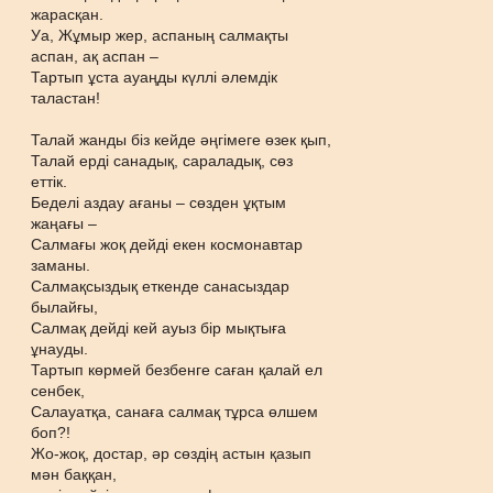
жарасқан.
Уа, Жұмыр жер, аспаның салмақты
аспан, ақ аспан –
Тартып ұста ауаңды күллі әлемдік
таластан!
Талай жанды біз кейде әңгімеге өзек қып,
Талай ерді санадық, сараладық, сөз
еттік.
Беделі аздау ағаны – сөзден ұқтым
жаңағы –
Салмағы жоқ дейді екен космонавтар
заманы.
Салмақсыздық еткенде санасыздар
былайғы,
Салмақ дейді кей ауыз бір мықтыға
ұнауды.
Тартып көрмей безбенге саған қалай ел
сенбек,
Салауатқа, санаға салмақ тұрса өлшем
боп?!
Жо-жоқ, достар, әр сөздің астын қазып
мән баққан,