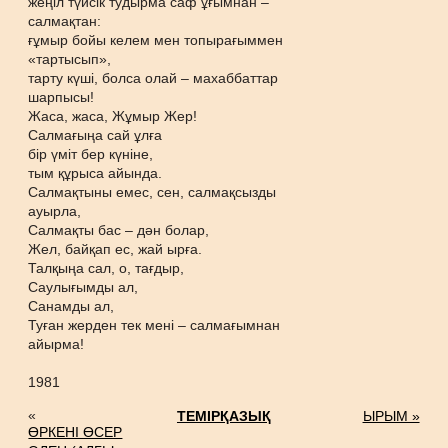
жеңіл түйсік тудырма саф ұғымнан –
салмақтан:
ғұмыр бойы келем мен топырағыммен
«тартысып»,
тарту күші, болса олай – махаббаттар
шарпысы!
Жаса, жаса, Жұмыр Жер!
Салмағыңа сай ұлға
бір үміт бер күніне,
тым құрыса айында.
Салмақтыны емес, сен, салмақсызды
ауырла,
Салмақты бас – дән болар,
Жел, байқап ес, жай ырға.
Талқыңа сал, о, тағдыр,
Саулығымды ал,
Санамды ал,
Туған жерден тек мені – салмағымнан
айырма!
1981
«
ТЕМІРҚАЗЫҚ
ЫРЫМ »
ӨРКЕНІ ӨСЕР