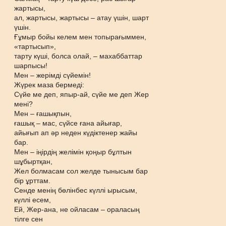
жартысы,
ал, жартысы, жартысы – атау үшін, шарт
үшін.
Ғұмыр бойы келем мен топырағыммен,
«тартысып»,
тарту күші, болса олай, – махаббаттар
шарпысы!
Мен – жерімді сүйемін!
Жүрек маза бермеді:
Сүйе ме деп, япыр-ай, сүйе ме деп Жер
мені?
Мен – ғашықпын,
ғашық – мас, сүйсе ғана айығар,
айығып ап әр неден күдіктенер жайы
бар.
Мен – іңірдің желімін қоңыр бұлтын
шұбыртқан,
Жел болмасам сол желде тынысым бар
бір ұрттам.
Сенде менің бөлінбес күллі ырысым,
күллі есем,
Ей, Жер-ана, не ойласам – ораласың
тілге сен