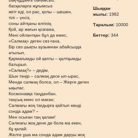
Бақ-құдайға бағымсыз,
басқаларға жұғымсыз
Шыққан
жігіт еді, ол рас, қолы – шешен,
жылы:
1982
тілі – үнсіз,
соны айтқаны әлгінің.
Таралым:
10000
Қой, ар жағын қозғама,
Мені ойлантқан бұл да емес,
Беттер:
344
«Салмақ» деген сөз ғана.
Бір сөз шықты аузымнан абайсызда
атылып,
Қармағымды ой қапты – қалтқымды
батырып.
«Салмақ?» – дедім,
Шын тәңір – салмақ десе ып-ырас,
Менде салмақ болса, ол – Жерге деген
ықылас.
Космонавқа таңданбан,
таңсық емес ол маған;
Салмағы жоқ тағдырға қайтып көнді
сонда адам? –
Мен осыған таң қалам!
Салмағы жоқ дене де бола ма екен,
бұ қалай:
Желге ұша ма сонда адам даруы жоқ