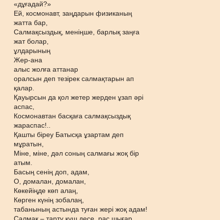
«дұғадай?»
Ей, космонавт, заңдарын физиканың
жатта бар,
Салмақсыздық, меніңше, барлық заңға
жат болар,
ұлдарының
Жер-ана
алыс жолға аттанар
оралсын деп тезірек салмақтарын ап
қалар.
Қауырсын да қол жетер жерден ұзап әрі
аспас,
Космонавтан басқаға салмақсыздық
жараспас!..
Қашты біреу Батысқа ұзартам деп
мұратын,
Міне, міне, дәл соның салмағы жоқ бір
атым.
Басың сенің доп, адам,
О, домалан, домалан,
Көкейіңде көп алаң,
Көрген күнің зобалаң,
табанының астында туған жері жоқ адам!
Салмақ – тарту күш десе, рас шығар