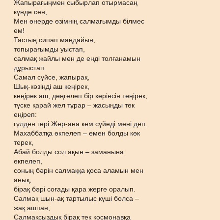
Жапырағыңмен сыбырлап отырмасаң
күнде сен,
Мен өнерде өзімнің салмағымды білмес
ем!
Тастың сипап маңдайын,
топырағымды уыстап,
салмақ жайлы мен де енді толғанамын
дұрыстап.
Самал сүйсе, жапырақ,
Шық-көзіңді аш кеңірек,
кеңірек аш, дөңгелеп бір көрінсін төңірек,
түске қарай жел тұрар – жасыңды төк
еңіреп:
гүлден гөрі Жер-ана кем сүйеді мені деп.
Махаббатқа өкпелеп – емен болды көк
терек,
Абай болды сол ақын – заманына
өкпелеп,
соның бәрін салмаққа қоса аламын мен
анық,
бірақ бәрі соғады қара жерге оралып.
Салмақ шын-ақ тартылыс күші болса –
жақ ашпан,
Салмақсыздық бірақ тек космонавқа