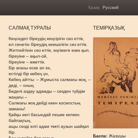
Қазақ
Русский
САЛМАҚ ТУРАЛЫ
ТЕМІРҚАЗЫҚ
Кеңседегі біреудің кеңсірігін сөз еттік,
ел сенетін біреудің кемшілігін сөз еттік.
Жетпейтінін сөз еттік, әңгімеге өзек қып,
біреуіне – ақыл-ой,
біреуіне – өжеттік.
Бір ағаны еске ап ек,
естілді бір көбең үн,
Көбең айтты: – Жұмыста салмағы жоқ, –
деді, – оның.
Беделі аздау адамды – сөзден түйдім
жаңағы –
Салмағы жоқ дейді екен космостың
заманы!
Қайқы иегі басындай пешке кепкен
байпақтың,
ащы сөзді әлгі адам төкті аузын шайқап
бір.
Баспа:
Жазушы