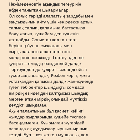
Нəжімеденовтің ақындық тегеурінін
əбден танытқан шығармалар.
Ол соғыс тəрізді алапаттың зардабы мен
заңсыздығын айту үшін кеңірдекке артық
салмақ салып, қаламына баттастыра
бояу жағып, күшейем деп күшеніп
жатпайды. Соғыстан қал ған төрт
беріштің бүгінгі сыздағаны мен
сырқырағанын ашар төрт гəпті
мөлдіретіп жеткізеді. Төртеуіндегі де
құдірет – өмірдің өзіндегідей дəлдік.
Төртеуіндегі де құдірет –өзегіңді ойып
түсер ащы шындық. Көзбен көріп, қолға
ұстатқандай қапысыз дəлдік жан-жүйеңді
түгел тебірентер шындықты сомдаса,
өмірдің өзіндегідей қалтқысыз шындық
мерген атқан мірдің оғындай мүлтіксіз
дəлдікті шыңдаған.
Ақын талантының бұл қасиеті кейінгі
жылдар жырларында күшейе түспесе
бəсеңдемеген. Қуырылған жүгерідей
аспанда ақ жұлдыздар ыршып-ыршып
кетеді. Бұл – кез келген мұншалық дəл