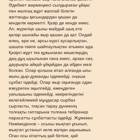
Əдебиет жəрмеңкесі сылдыраған ұйқас
пен жалпақ жұрт жаппай білетін
жаттанды қисындардан қашан да
кенделік көрмепті. Қазір де кенде емес.
Ал, жүрегіңе шыны майдай шық ете
қалар шынайы жыр қашан да қат. Ондай
өлең, əри не, арсы-күрсі аусарлықтан,
шашпа-төкпе шайпаулықтан атымен ада.
Қазіргі жұрт тек құжынаған көшелердің
даң-дұң шуылынан ғана емес, арзан сөз,
даурықпа айқай-ұйқайдан да əбден мезі
болған. Олар қолына кітап алғанда ығы-
жығы дыр-думанды іздемейді, оңаша
сұхбат іздейді. Олар жыр оқығанда одан
өзеуреген ақылгөйді, өжеңдеген
уағызшыны іздемейді, көкірегіндегіні
көлегейлемей мұңдасар сырбаз
сырласты, тоқсан тарау дүниенің
толғақты гəптарына толғана тебіренер
парасатты сұхбаттасты іздейді. Жұмекен
Нəжімеденов – осыны мықтап ұғынып,
мықтап ұстанып келе жатқан ақынымыз.
Оған осы кітаптың қай бетіне, қай