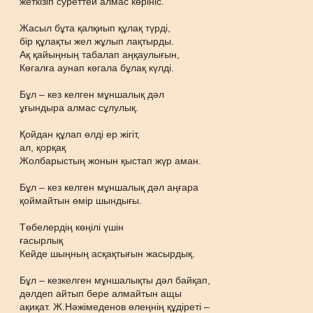
жеткізіп суреттей алмас көрініс.
Жасыл бұта қалқиып құлақ түрді,
бір құлақты жел жұлып лақтырды.
Ақ қайыңның табалап аңқаулығын,
Көгалға аунап көгала бұлақ күлді.
Бұл – кез келген мұншалық дəл
ұғындыра алмас сұлулық.
Қойдан құлап өлді ер жігіт,
ал, қорқақ
Жолбарыстың жонын қыстап жүр аман.
Бұл – кез келген мұншалық дəл аңғара
қоймайтын өмір шындығы.
Төбелердің көңілі үшін
ғасырлық
Кейде шыңның асқақтығын жасырдық.
Бұл – кезкелген мұншалықты дəл байқап,
дəлдеп айтып бере алмайтын ащы
ақиқат. Ж.Нəжімеденов өлеңнің құдіреті –