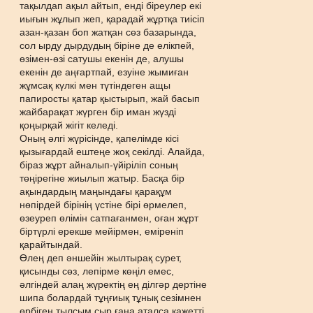
тақылдап ақыл айтып, енді біреулер екі
иығын жұлып жеп, қарадай жұртқа тиісіп
азан-қазан боп жатқан сөз базарында,
сол ырду дырдудың біріне де елікпей,
өзімен-өзі сатушы екенін де, алушы
екенін де аңғартпай, езуіне жымиған
жұмсақ күлкі мен түтіндеген ащы
папиросты қатар қыстырып, жай басып
жайбарақат жүрген бір иман жүзді
қоңырқай жігіт келеді.
Оның əлгі жүрісінде, қапелімде кісі
қызығардай ештеңе жоқ секілді. Алайда,
біраз жұрт айналып-үйіріліп соның
төңірегіне жиылып жатыр. Басқа бір
ақындардың маңындағы қарақұм
нөпірдей бірінің үстіне бірі өрмелеп,
өзеуреп өлімін сатпағанмен, оған жұрт
біртүрлі ерекше мейірмен, еміреніп
қарайтындай.
Өлең деп əншейін жылтырақ сурет,
қисынды сөз, лепірме көңіл емес,
əлгіндей алаң жүректің ең ділгəр дертіне
шипа болардай тұңғиық тұнық сезімнен
өрбіген тылсым сыр ғана аталса қажетті.