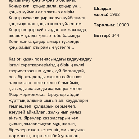
өргізіпті-ау қоңыр-қоңыр баланы.
Қоңыр күпі, қоңыр дала, қоңыр үн...
Шыққан
қоңыр күймен өтіп жатыр өмірім.
жылы:
1982
Қоңыр күзде қоңыр шаруа-күйбеңмен,
қоңсы қонған қоңыр қызға үйленгем.
Таралым:
10000
Қоңыр-қоңыр күй тыңдап ем жасымда,
шешем қалды қоңыр төбе басында.
Беттер:
344
Қоян жонға қоңыр ымырт түскенде,
қоңырайып отырамын үстелге...
Қазіргі қазақ поэзиясындағы қадау-қадау
іргелі суреткерлеріміздің бірінің күллі
творчествосына құлақ күй болғандай,
осы бір жолдарды оқыған сайын көз
алдымызға, неге екенін білмейміз,
қызылды-жасылды жəрмеңке келеді.
Жыр жəрмеңкесі... біреулер айдай
жұрттың алдына шығып ап, кеуделерін
төмпештеп, қолдарын сермелеп,
өзеурей айқайлап, жұлқынып уағыз
айтып, біреулер көз жастарын көл
қылып, жылапсықтап мұң шағып,
біреулер өткен-кеткеннің омырауына
жармасып, тырп еткізбей ұстап ап,