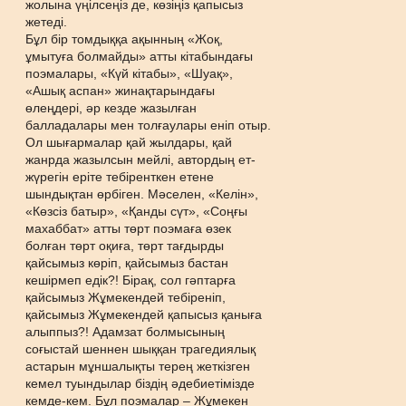
жолына үңілсеңіз де, көзіңіз қапысыз
жетеді.
Бұл бір томдыққа ақынның «Жоқ,
ұмытуға болмайды» атты кітабындағы
поэмалары, «Күй кітабы», «Шуақ»,
«Ашық аспан» жинақтарындағы
өлеңдері, əр кезде жазылған
балладалары мен толғаулары еніп отыр.
Ол шығармалар қай жылдары, қай
жанрда жазылсын мейлі, автордың ет-
жүрегін еріте тебіренткен етене
шындықтан өрбіген. Мəселен, «Келін»,
«Көзсіз батыр», «Қанды сүт», «Соңғы
махаббат» атты төрт поэмаға өзек
болған төрт оқиға, төрт тағдырды
қайсымыз көріп, қайсымыз бастан
кешірмеп едік?! Бірақ, сол гəптарға
қайсымыз Жұмекендей тебіреніп,
қайсымыз Жұмекендей қапысыз қаныға
алыппыз?! Адамзат болмысының
соғыстай шеннен шыққан трагедиялық
астарын мұншалықты терең жеткізген
кемел туындылар біздің əдебиетімізде
кемде-кем. Бұл поэмалар – Жұмекен