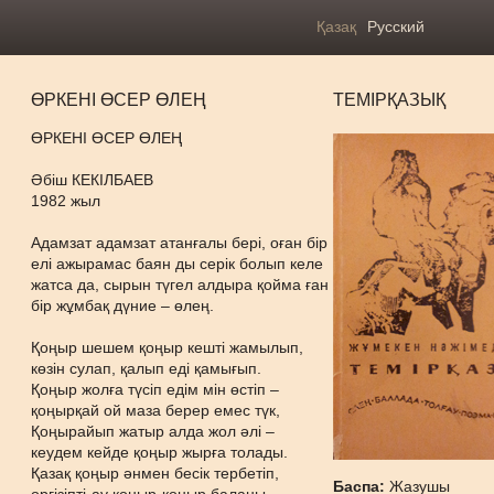
Қазақ
Русский
ӨРКЕНІ ӨСЕР ӨЛЕҢ
ТЕМІРҚАЗЫҚ
ӨРКЕНІ ӨСЕР ӨЛЕҢ
Əбіш КЕКІЛБАЕВ
1982 жыл
Адамзат адамзат атанғалы бері, оған бір
елі ажырамас баян ды серік болып келе
жатса да, сырын түгел алдыра қойма ған
бір жұмбақ дүние – өлең.
Қоңыр шешем қоңыр кешті жамылып,
көзін сулап, қалып еді қамығып.
Қоңыр жолға түсіп едім мін өстіп –
қоңырқай ой маза берер емес түк,
Қоңырайып жатыр алда жол əлі –
кеудем кейде қоңыр жырға толады.
Қазақ қоңыр əнмен бесік тербетіп,
Баспа:
Жазушы