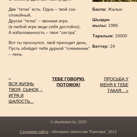
Две “тетки” есть. Одна – твой сон
Баспа:
Жалын
спокойный,
Шыққан
Другая “тетка” – звонкая игра
жылы:
1986
(в любой игре веди себя достойно),
А избалованность – твоя “сестра”.
Таралым:
10000
Вот ты проснулся, твой приходит день,
Беттер:
24
Пусть обойдет тебя дурной “племянник”
– лень.
«
ТЕБЕ ГОВОРЮ,
ПРОСЬБА У
ВСЯ ЖИЗНЬ
ПОТОМОК!
МЕНЯ К ТЕБЕ
ТВОЯ, СЫНОК, -
ТАКАЯ... »
ИГРА И
ШАЛОСТЬ...
© zhumeken.kz, 2025
Создание сайта
– Интернет-агентство "Пантера", 2012