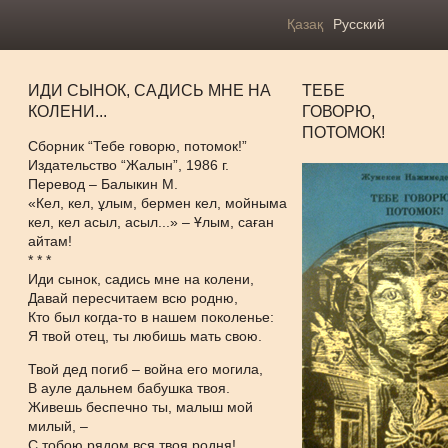
Қазақ
Русский
ИДИ СЫНОК, САДИСЬ МНЕ НА
ТЕБЕ
КОЛЕНИ...
ГОВОРЮ,
ПОТОМОК!
Сборник “Тебе говорю, потомок!”
Издательство “Жалын”, 1986 г.
Перевод – Балыкин М.
«Кел, кел, ұлым, бермен кел, мойныма
кел, кел асыл, асыл...» – Ұлым, саған
айтам!
* * *
Иди сынок, садись мне на колени,
Давай пересчитаем всю родню,
Кто был когда-то в нашем поколенье:
Я твой отец, ты любишь мать свою.
Твой дед погиб – война его могила,
В ауле дальнем бабушка твоя.
Живешь беспечно ты, малыш мой
милый, –
С тобою рядом вся твоя родня!