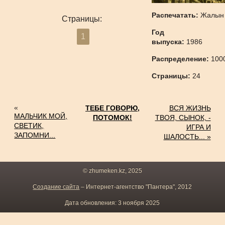
Распечатать:
Жалын
Страницы:
Год
1
выпуска:
1986
Распределение:
100
Страницы:
24
«
ТЕБЕ ГОВОРЮ,
ВСЯ ЖИЗНЬ
МАЛЬЧИК МОЙ,
ПОТОМОК!
ТВОЯ, СЫНОК, -
СВЕТИК,
ИГРА И
ЗАПОМНИ...
ШАЛОСТЬ... »
© zhumeken.kz, 2025
Создание сайта
– Интернет-агентство "Пантера", 2012
Дата обновления: 3 ноября 2025