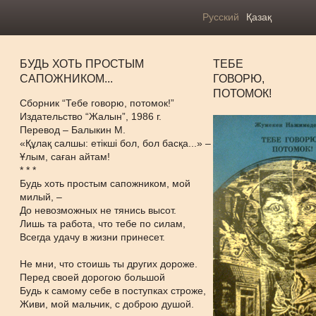
Русский
Қазақ
БУДЬ ХОТЬ ПРОСТЫМ
ТЕБЕ
САПОЖНИКОМ...
ГОВОРЮ,
ПОТОМОК!
Сборник “Тебе говорю, потомок!”
Издательство “Жалын”, 1986 г.
Перевод – Балыкин М.
«Құлақ салшы: етікші бол, бол басқа...» –
Ұлым, саған айтам!
* * *
Будь хоть простым сапожником, мой
милый, –
До невозможных не тянись высот.
Лишь та работа, что тебе по силам,
Всегда удачу в жизни принесет.
Не мни, что стоишь ты других дороже.
Перед своей дорогою большой
Будь к самому себе в поступках строже,
Живи, мой мальчик, с доброю душой.