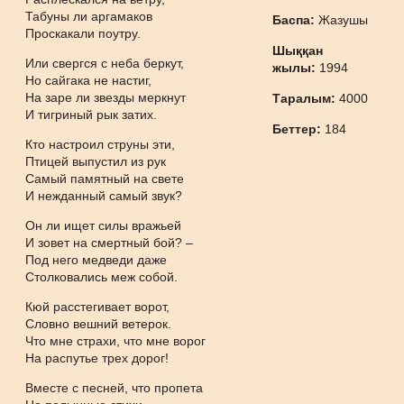
Табуны ли аргамаков
Баспа:
Жазушы
Проскакали поутру.
Шыққан
Или свергся с неба беркут,
жылы:
1994
Но сайгака не настиг,
На заре ли звезды меркнут
Таралым:
4000
И тигриный рык затих.
Беттер:
184
Кто настроил струны эти,
Птицей выпустил из рук
Самый памятный на свете
И нежданный самый звук?
Он ли ищет силы вражьей
И зовет на смертный бой? –
Под него медведи даже
Столковались меж собой.
Кюй расстегивает ворот,
Словно вешний ветерок.
Что мне страхи, что мне ворог
На распутье трех дорог!
Вместе с песней, что пропета