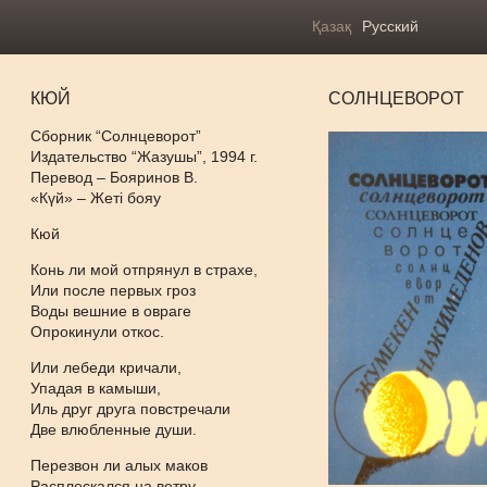
Қазақ
Русский
КЮЙ
СОЛНЦЕВОРОТ
Сборник “Солнцеворот”
Издательство “Жазушы”, 1994 г.
Перевод – Бояринов В.
«Күй» – Жеті бояу
Кюй
Конь ли мой отпрянул в страхе,
Или после первых гроз
Воды вешние в овраге
Опрокинули откос.
Или лебеди кричали,
Упадая в камыши,
Иль друг друга повстречали
Две влюбленные души.
Перезвон ли алых маков
Расплескался на ветру,