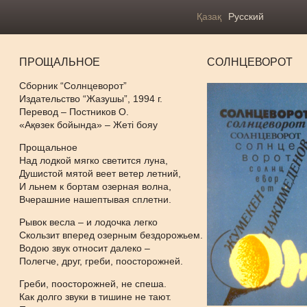
Қазақ
Русский
ПРОЩАЛЬНОЕ
СОЛНЦЕВОРОТ
Сборник “Солнцеворот”
Издательство “Жазушы”, 1994 г.
Перевод – Постников О.
«Ақөзек бойында» – Жеті бояу
Прощальное
Над лодкой мягко светится луна,
Душистой мятой веет ветер летний,
И льнем к бортам озерная волна,
Вчерашние нашептывая сплетни.
Рывок весла – и лодочка легко
Скользит вперед озерным бездорожьем.
Водою звук относит далеко –
Полегче, друг, греби, поосторожней.
Греби, поосторожней, не спеша.
Как долго звуки в тишине не тают.