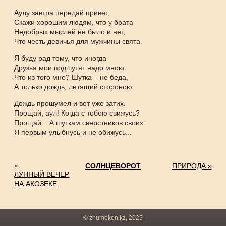
Аулу завтра передай привет,
Скажи хорошим людям, что у брата
Недобрых мыслей не было и нет,
Что честь девичья для мужчины свята.
Я буду рад тому, что иногда
Друзья мои подшутят надо мною.
Что из того мне? Шутка – не беда,
А только дождь, летящий стороною.
Дождь прошумел и вот уже затих.
Прощай, аул! Когда с тобою свижусь?
Прощай... А шуткам сверстников своих
Я первым улыбнусь и не обижусь...
«
СОЛНЦЕВОРОТ
ПРИРОДА »
ЛУННЫЙ ВЕЧЕР
НА АКОЗЕКЕ
© zhumeken.kz, 2025