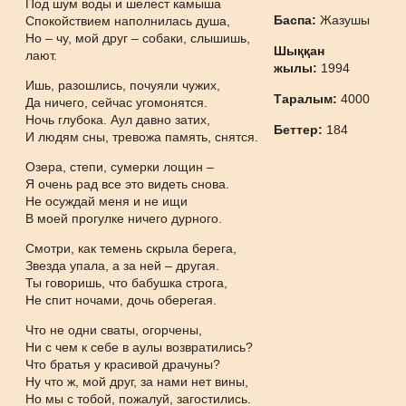
Под шум воды и шелест камыша
Баспа:
Жазушы
Спокойствием наполнилась душа,
Но – чу, мой друг – собаки, слышишь,
Шыққан
лают.
жылы:
1994
Ишь, разошлись, почуяли чужих,
Таралым:
4000
Да ничего, сейчас угомонятся.
Ночь глубока. Аул давно затих,
Беттер:
184
И людям сны, тревожа память, снятся.
Озера, степи, сумерки лощин –
Я очень рад все это видеть снова.
Не осуждай меня и не ищи
В моей прогулке ничего дурного.
Смотри, как темень скрыла берега,
Звезда упала, а за ней – другая.
Ты говоришь, что бабушка строга,
Не спит ночами, дочь оберегая.
Что не одни сваты, огорчены,
Ни с чем к себе в аулы возвратились?
Что братья у красивой драчуны?
Ну что ж, мой друг, за нами нет вины,
Но мы с тобой, пожалуй, загостились.