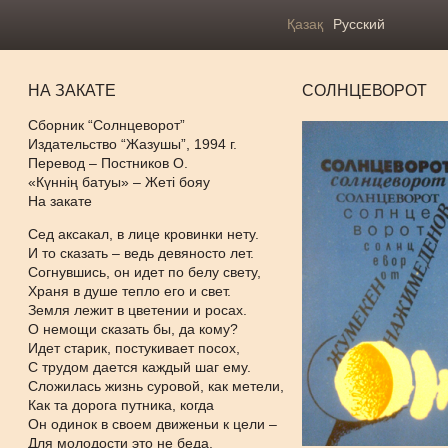
Қазақ
Русский
НА ЗАКАТЕ
СОЛНЦЕВОРОТ
Сборник “Солнцеворот”
Издательство “Жазушы”, 1994 г.
Перевод – Постников О.
«Күннің батуы» – Жеті бояу
На закате
Сед аксакал, в лице кровинки нету.
И то сказать – ведь девяносто лет.
Согнувшись, он идет по белу свету,
Храня в душе тепло его и свет.
Земля лежит в цветении и росах.
О немощи сказать бы, да кому?
Идет старик, постукивает посох,
С трудом дается каждый шаг ему.
Сложилась жизнь суровой, как метели,
Как та дорога путника, когда
Он одинок в своем движеньи к цели –
Для молодости это не беда.