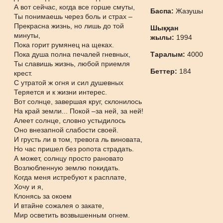
А вот сейчас, когда все горше смуты,
Баспа:
Жазушы
Ты понимаешь через боль и страх –
Прекрасна жизнь, но лишь до той
Шыққан
минуты,
жылы:
1994
Пока горит румянец на щеках.
Пока душа полна печалей гневных,
Таралым:
4000
Ты славишь жизнь, любой приемля
Беттер:
184
крест.
С утратой ж огня и сил душевных
Теряется и к жизни интерес.
Вот солнце, завершая круг, склонилось
На край земли... Покой –за ней, за ней!
Алеет солнце, словно устыдилось
Оно внезапной слабости своей.
И грусть ли в том, тревога ль виновата,
Но час пришел без ропота страдать.
А может, солнцу просто рановато
Возлюбленную землю покидать.
Когда меня истребуют к расплате,
Хочу и я,
Клонясь за окоем
И втайне сожалея о закате,
Мир осветить возвышенным огнем.