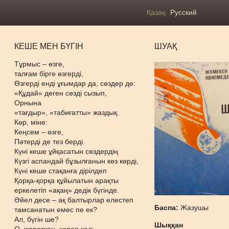
Қазақ
Русский
КЕШЕ МЕН БҮГІН
ШУАҚ
Тұрмыс – өзге,
талғам бірге өзгерді,
Өзгерді енді ұғымдар да, сөздер де:
«Құдай» деген сөзді сызып,
Орнына
«тағдыр», «табиғатты» жаздық.
Көр, міне:
Кеңсем – өзге,
Пәтерді де тез берді.
Күні кеше ұйқасатын сөздердің
Күзгі аспандай бұзылғанын көз көрді,
Күні кеше стақанға дірілдеп
Қорқа-қорқа құйылатын арақты
еркелетіп «ақаң» дедік бүгінде.
Әйел десе – ақ балтырлар елестеп
Баспа:
Жазушы
тамсанатын емес пе ек?
Ал, бүгін ше?
Шыққан