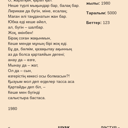
О, жаратқан, қарап қал:
жылы:
1980
Неше түрлі мықындар бар, балақ бар.
Лирикам да бүгін, міне, есалаң;
Таралым:
5000
Маған әлі таңданатын жан бар.
Юбка еді кеше әйел,
Беттер:
123
ал, бүгін – шалбар.
Жоқ, өкінбен!
Бірақ соған жақынмын,
Кеше менде мұның бірі жоқ еді.
Бұ да, бәлкім, қазақылау ақынның
аз да болса қартаяйын дегені;
анау да – өзге,
Мынау да – жат,
Ол да – сын,
өзгерістің көкесі осы болмасын?!
Қызуым мол деп егделер тасса аса
Қартайды деп біл, –
Кеше мен бүгінді
салыстыра бастаса.
1980
«
ШУАҚ
ДӘСТҮР »