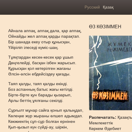
Русский
Қазақ
ӨЗ КӨЗІММЕН
Айнала аппақ, аппақ дала, қар аппақ,
Ойнайды жел аппақ қарды парақтап.
Бір шанада екеу отыр құнысқан,
Үйіріліп ілеседі күміс-шаң.
Тұяқтардан кесек-кесек қар ұшып
Дөңгелейді, басқан ізбен жарысып.
Құрысқан қол көтерілген жағаны
Әлсін-әлсін ебдейсіздеу қағады.
Таяп қалды, таяп қалды екінді.
Боз аспанның батыс жағы кетілді.
Бірте-бірте қүн барады қызарып,
Арлы беттің ұялғаны секілді.
Сұрғылт мұнар сайға қонып қалыңдап,
Көлеңке жүр жыраны өлшеп адымдап.
Распечатать:
Қазақт
Көкжиектің сұп-сұр болған ернінен
Мемлекеттік
Қып-қызыл күн сүйді-ау, шіркін,
Көркем Әдебиет