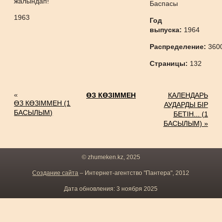
жалындап!
Баспасы
1963
Год
выпуска:
1964
Распределение:
360
Страницы:
132
«
ӨЗ КӨЗІММЕН
КАЛЕНДАРЬ
ӨЗ КӨЗІММЕН (1
АУДАРДЫ БІР
БАСЫЛЫМ)
БЕТІН... (1
БАСЫЛЫМ) »
© zhumeken.kz, 2025
Создание сайта
– Интернет-агентство "Пантера", 2012
Дата обновления: 3 ноября 2025